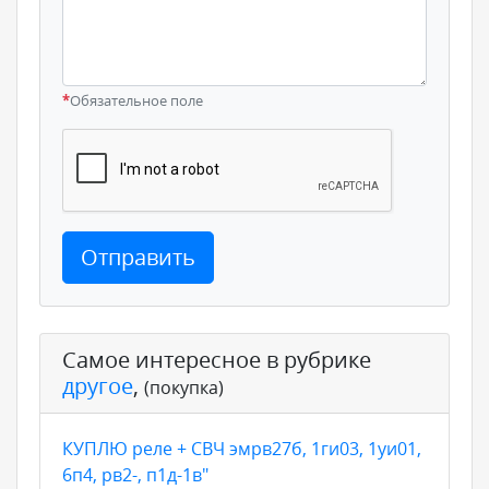
*
Обязательное поле
Отправить
Самое интересное в рубрике
другое
,
(покупка)
КУПЛЮ реле + СВЧ эмрв27б, 1ги03, 1уи01,
6п4, рв2-, п1д-1в"