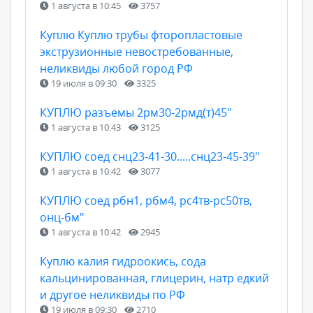
1 августа в 10:45
3757
Куплю Куплю трубы фторопластовые
экструзионные невостребованные,
неликвиды любой город РФ
19 июля в 09:30
3325
КУПЛЮ разъемы 2рм30-2рмд(т)45"
1 августа в 10:43
3125
КУПЛЮ соед снц23-41-30.....снц23-45-39"
1 августа в 10:42
3077
КУПЛЮ соед рбн1, рбм4, рс4тв-рс50тв,
онц-бм"
1 августа в 10:42
2945
Куплю калия гидроокись, сода
кальцинированная, глицерин, натр едкий
и другое неликвиды по РФ
19 июля в 09:30
2710