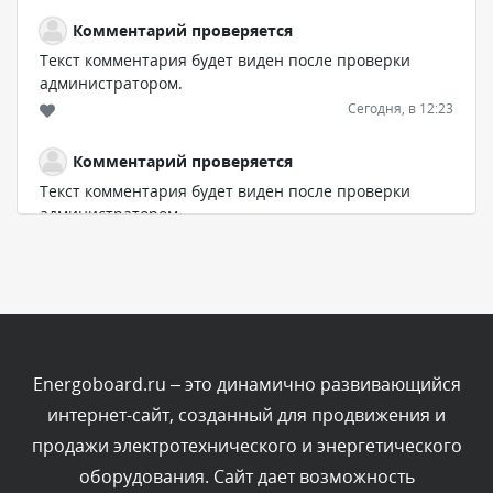
Комментарий проверяется
Текст комментария будет виден после проверки
администратором.
Сегодня, в 12:23
Комментарий проверяется
Текст комментария будет виден после проверки
администратором.
Сегодня, в 12:19
Комментарий проверяется
Текст комментария будет виден после проверки
администратором.
Сегодня, в 11:01
Energoboard.ru – это динамично развивающийся
интернет-сайт, созданный для продвижения и
Комментарий проверяется
продажи электротехнического и энергетического
Текст комментария будет виден после проверки
оборудования. Сайт дает возможность
администратором.