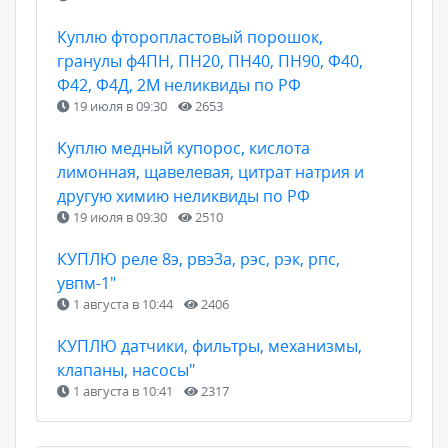
Куплю фторопластовый порошок,
гранулы ф4ПН, ПН20, ПН40, ПН90, Ф40,
Ф42, Ф4Д, 2М неликвиды по РФ
19 июля в 09:30
2653
Куплю медный купорос, кислота
лимонная, щавелевая, цитрат натрия и
другую химию неликвиды по РФ
19 июля в 09:30
2510
КУПЛЮ реле 8э, рвэ3а, рэс, рэк, рпс,
увпм-1"
1 августа в 10:44
2406
КУПЛЮ датчики, фильтры, механизмы,
клапаны, насосы"
1 августа в 10:41
2317