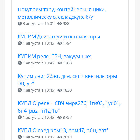
Покупаем тару, контейнеры, ящики,
металлическую, складскую, б/у
3 августа в 16:01
988
КУПИМ Двигатели и вентиляторы
1 августа в 10:45
1794
КУПИМ реле, СВЧ, вакуумные:
1 августа в 10:45
1768
Купим двиг 2,5вт, дгм, скт + вентиляторы
ЭВ, дв"
1 августа в 10:45
1830
КУПЛЮ реле + СВЧ эмрв27б, 1ги03, 1уи01,
6п4, рв2-, п1д-1в"
1 августа в 10:45
3757
КУПЛЮ соед рпм13, ррм47, рбн, ввт"
1 августа в 10:45
2018