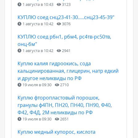
1 августа в 10:43
3123
КУПЛЮ соед снц23-41-30.....снц23-45-39"
1 августа в 10:42
3076
КУПЛЮ соед рбн1, рбм4, рс4тв-рс50тв,
онц-бм"
1 августа в 10:42
2941
Куплю калия гидроокись, сода
кальцинированная, глицерин, натр едкий
и другое неликвиды по РФ
19 июля в 09:30
2710
Куплю фторопластовый порошок,
гранулы ф4ПН, ПН20, ПН40, ПН90, Ф40,
Ф42, Ф4Д, 2М неликвиды по РФ
19 июля в 09:30
2651
Куплю медный купорос, кислота