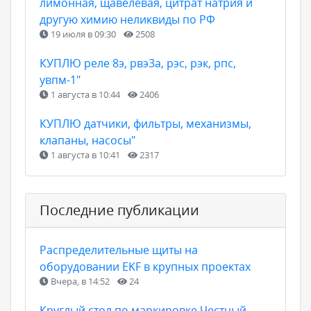
лимонная, щавелевая, цитрат натрия и
другую химию неликвиды по РФ
19 июля в 09:30
2508
КУПЛЮ реле 8э, рвэ3а, рэс, рэк, рпс,
увпм-1"
1 августа в 10:44
2406
КУПЛЮ датчики, фильтры, механизмы,
клапаны, насосы"
1 августа в 10:41
2317
Последние публикации
Распределительные щиты на
оборудовании EKF в крупных проектах
Вчера, в 14:52
24
Круглый стол по маркировке Честный