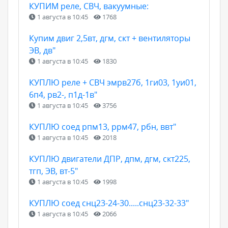
КУПИМ реле, СВЧ, вакуумные:
1 августа в 10:45
1768
Купим двиг 2,5вт, дгм, скт + вентиляторы
ЭВ, дв"
1 августа в 10:45
1830
КУПЛЮ реле + СВЧ эмрв27б, 1ги03, 1уи01,
6п4, рв2-, п1д-1в"
1 августа в 10:45
3756
КУПЛЮ соед рпм13, ррм47, рбн, ввт"
1 августа в 10:45
2018
КУПЛЮ двигатели ДПР, дпм, дгм, скт225,
тгп, ЭВ, вт-5"
1 августа в 10:45
1998
КУПЛЮ соед снц23-24-30.....снц23-32-33"
1 августа в 10:45
2066