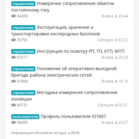
Измерение сопротивления обмоток
справочник
постоянному току
94200
Вчера, в 20:44
Эксплуатация, хранение и
справочник
транспортировка кислородных баллонов
76792
Сегодня, в 02:22
Инструкция по осмотру РП, ТП, КТП, МТП
справочник
67217
Вчера, в 20:26
Положение об оперативно-выездной
справочник
бригаде района электрических сетей
61068
Вчера, в 19:18
Методика измерения сопротивления
справочник
изоляции
60731
Сегодня, в 02:01
Профиль пользователя ID7667
пользователи
58455
Вчера, в 23:27
Информация обновлена сегодня, в 06:06