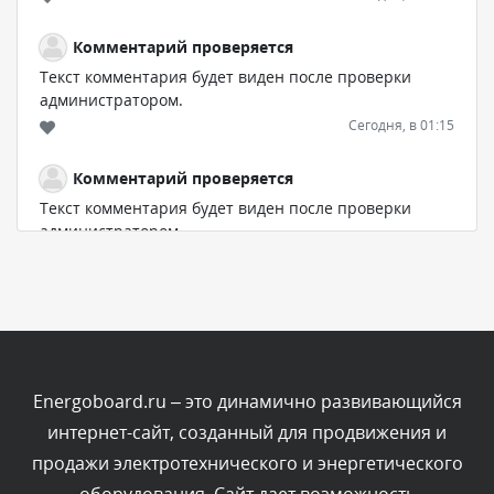
Комментарий проверяется
Текст комментария будет виден после проверки
администратором.
Сегодня, в 01:15
Комментарий проверяется
Текст комментария будет виден после проверки
администратором.
Вчера, в 23:35
Комментарий проверяется
Текст комментария будет виден после проверки
администратором.
Вчера, в 23:11
Energoboard.ru – это динамично развивающийся
интернет-сайт, созданный для продвижения и
Комментарий проверяется
продажи электротехнического и энергетического
Текст комментария будет виден после проверки
администратором.