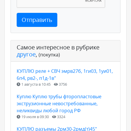
Отправить
Самое интересное в рубрике
другое
,
(покупка)
КУПЛЮ реле + СВЧ эмрв27б, 1ги03, 1уи01,
6п4, рв2-, п1д-1в"
1 августа в 10:45
3756
Куплю Куплю трубы фторопластовые
экструзионные невостребованные,
неликвиды любой город РФ
19 июля в 09:30
3324
КУПЛЮ разъемы 2рм30-2рмд(т)45"