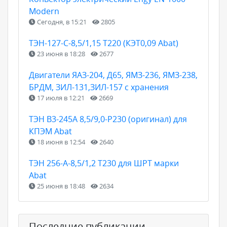
Modern
Сегодня, в 15:21
2805
ТЭН-127-С-8,5/1,15 Т220 (КЭТ0,09 Abat)
23 июня в 18:28
2677
Двигатели ЯАЗ-204, Д65, ЯМЗ-236, ЯМЗ-238,
БРДМ, ЗИЛ-131,ЗИЛ-157 с хранения
17 июля в 12:21
2669
ТЭН B3-245A 8,5/9,0-P230 (оригинал) для
КПЭМ Abat
18 июня в 12:54
2640
ТЭН 256-А-8,5/1,2 Т230 для ШРТ марки
Abat
25 июня в 18:48
2634
Последние публикации