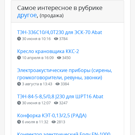
Самое интересное в рубрике
другое
,
(продажа)
ТЭН-336С10/4,0Т230 для ЭСК-70 Abat
30 июня в 10:16
3784
Кресло крановщика ККС-2
10 апреля в 16:09
3450
Электроакустические приборы (сирены,
громкоговорители, ревуны, звонки)
3 августа в 13:43
3384
ТЭН-84-5-8,5/0,8 J230 для ШРТ16 Abat
30 июня в 12:07
3247
Конфорка КЭТ-0,13/2,5 (РАДА)
6 июля в 11:32
2813
Конвектор электрический Engy EN-1000