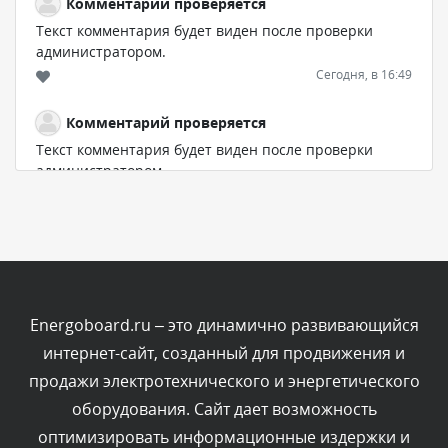
Комментарий проверяется
Текст комментария будет виден после проверки
администратором.
Сегодня, в 16:49
Комментарий проверяется
Текст комментария будет виден после проверки
администратором.
Сегодня, в 15:09
Комментарий проверяется
Текст комментария будет виден после проверки
администратором.
Сегодня, в 11:55
Energoboard.ru – это динамично развивающийся
интернет-сайт, созданный для продвижения и
Комментарий проверяется
продажи электротехнического и энергетического
Текст комментария будет виден после проверки
оборудования. Сайт дает возможность
администратором.
Сегодня, в 11:47
оптимизировать информационные издержки и