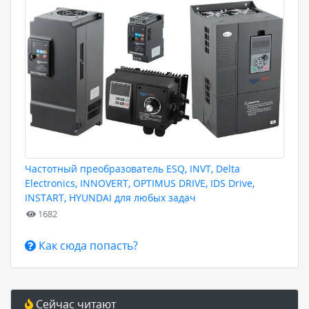
Частотный преобразователь ESQ, INVT, Delta
Electronics, INNOVERT, OPTIMUS DRIVE, IDS Drive,
INSTART, HYUNDAI для любых задач
1682
Как сюда попасть?
Сейчас читают