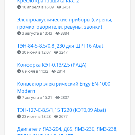
Кресло крановщика ККС-2
10 апреля в 16:09
3451
Электроакустические приборы (сирены,
громкоговорители, ревуны, звонки)
3 августа в 13:43
3384
ТЭН-84-5-8,5/0,8 J230 для ШРТ16 Abat
30 июня в 12:07
3247
Конфорка КЭТ-0,13/2,5 (РАДА)
6 июля в 11:32
2814
Конвектор электрический Engy EN-1000
Modern
7 августа в 15:21
2807
ТЭН-127-С-8,5/1,15 Т220 (КЭТ0,09 Abat)
23 июня в 18:28
2677
Двигатели ЯАЗ-204, Д65, ЯМЗ-236, ЯМЗ-238,