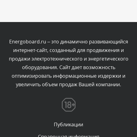
Вчера, в 16:57
Комментарий проверяется
Текст комментария будет виден после проверки
администратором.
Вчера, в 13:26
Energoboard.ru – это динамично развивающийся
интернет-сайт, созданный для продвижения и
Комментарий проверяется
продажи электротехнического и энергетического
Текст комментария будет виден после проверки
оборудования. Сайт дает возможность
администратором.
Вчера, в 12:52
оптимизировать информационные издержки и
увеличить объем продаж Вашей компании.
Комментарий проверяется
Текст комментария будет виден после проверки
администратором.
Вчера, в 12:23
Публикации
Комментарий проверяется
Текст комментария будет виден после проверки
Справочная информация