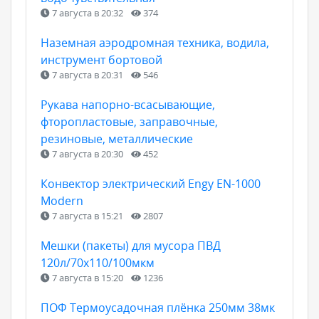
7 августа в 20:32
374
Наземная аэродромная техника, водила,
инструмент бортовой
7 августа в 20:31
546
Рукава напорно-всасывающие,
фторопластовые, заправочные,
резиновые, металлические
7 августа в 20:30
452
Конвектор электрический Engy EN-1000
Modern
7 августа в 15:21
2807
Мешки (пакеты) для мусора ПВД
120л/70х110/100мкм
7 августа в 15:20
1236
ПОФ Термоусадочная плёнка 250мм 38мк