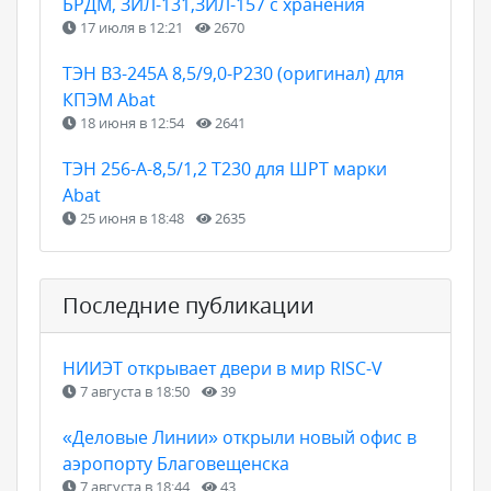
БРДМ, ЗИЛ-131,ЗИЛ-157 с хранения
17 июля в 12:21
2670
ТЭН B3-245A 8,5/9,0-P230 (оригинал) для
КПЭМ Abat
18 июня в 12:54
2641
ТЭН 256-А-8,5/1,2 Т230 для ШРТ марки
Abat
25 июня в 18:48
2635
Последние публикации
НИИЭТ открывает двери в мир RISC-V
7 августа в 18:50
39
«Деловые Линии» открыли новый офис в
аэропорту Благовещенска
7 августа в 18:44
43