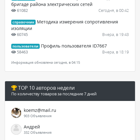
бригаде района электрических сетей
61082
Сегодня, в 00:42
Методика измерения сопротивления
справочник
изоляции
60745
Вчера, в 19:43
Профиль пользователя ID7667
пользователи
58463
Вчера, в 18:19
Информация обновлена сегодня, в 04:15
TOP 10 авторов недели
По количеству товаров за последние 7 дней
koemz@mail.ru
903 Объявления
Андрей
332 Объявления