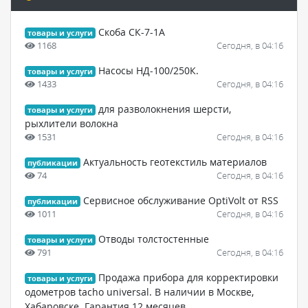
Скоба СК-7-1А
товары и услуги
1168
Сегодня, в 04:16
Насосы НД-100/250К.
товары и услуги
1433
Сегодня, в 04:16
для разволокнения шерсти,
товары и услуги
рыхлители волокна
1531
Сегодня, в 04:16
Актуальность геотекстиль материалов
публикации
74
Сегодня, в 04:16
Сервисное обслуживание OptiVolt от RSS
публикации
1011
Сегодня, в 04:16
Отводы толстостенные
товары и услуги
791
Сегодня, в 04:16
Продажа прибора для корректировки
товары и услуги
одометров tacho universal. В наличии в Москве,
Хабаровске. Гарантия 12 месяцев.