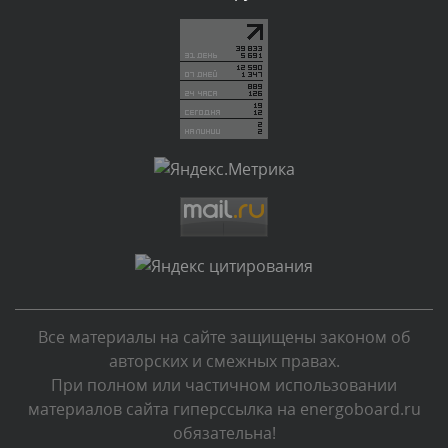
Текст комментария будет виден после проверки
администратором.
Вчера, в 05:53
Комментарий проверяется
Текст комментария будет виден после проверки
администратором.
Вчера, в 05:32
Комментарий проверяется
Текст комментария будет виден после проверки
администратором.
Вчера, в 05:31
Все материалы на сайте защищены законом об
Комментарий проверяется
авторских и смежных правах.
Текст комментария будет виден после проверки
При полном или частичном использовании
администратором.
материалов сайта гиперссылка на energoboard.ru
Вчера, в 04:44
обязательна!