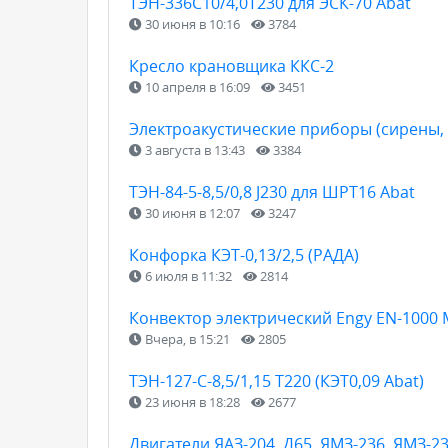
ТЭН-336С10/4,0Т230 для ЭСК-70 Abat
30 июня в 10:16
3784
Кресло крановщика ККС-2
10 апреля в 16:09
3451
Электроакустические приборы (сирены, 
3 августа в 13:43
3384
ТЭН-84-5-8,5/0,8 J230 для ШРТ16 Abat
30 июня в 12:07
3247
Конфорка КЭТ-0,13/2,5 (РАДА)
6 июля в 11:32
2814
Конвектор электрический Engy EN-1000
Вчера, в 15:21
2805
ТЭН-127-С-8,5/1,15 Т220 (КЭТ0,09 Abat)
23 июня в 18:28
2677
Двигатели ЯАЗ-204, Д65, ЯМЗ-236, ЯМЗ-2