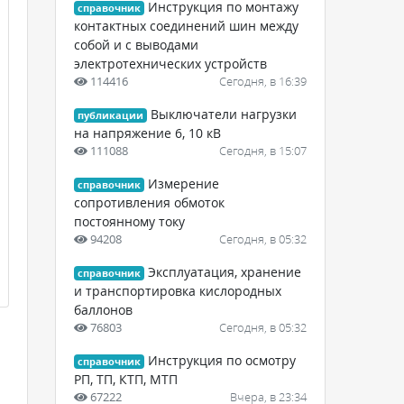
Инструкция по монтажу
справочник
контактных соединений шин между
собой и с выводами
электротехнических устройств
114416
Сегодня, в 16:39
Выключатели нагрузки
публикации
на напряжение 6, 10 кВ
111088
Сегодня, в 15:07
Измерение
справочник
сопротивления обмоток
постоянному току
94208
Сегодня, в 05:32
Эксплуатация, хранение
справочник
и транспортировка кислородных
баллонов
76803
Сегодня, в 05:32
Инструкция по осмотру
справочник
РП, ТП, КТП, МТП
67222
Вчера, в 23:34