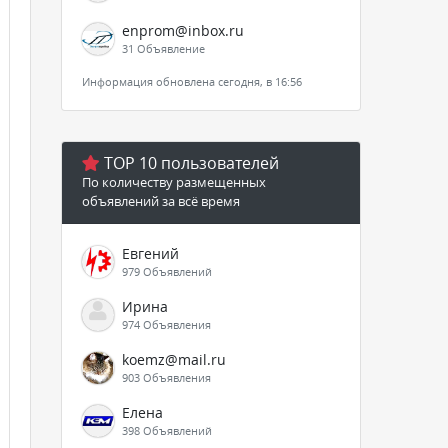
enprom@inbox.ru
31 Объявление
Информация обновлена сегодня, в 16:56
TOP 10 пользователей
По количеству размещенных
объявлений за всё время
Евгений
979 Объявлений
Ирина
974 Объявления
koemz@mail.ru
903 Объявления
Елена
398 Объявлений