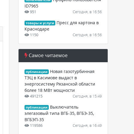
пользователи
ID7965
951
Сегодня, в 16:56
Пресс для картона в
товары и услуги
Краснодаре
1150
Сегодня, в 16:56
Самое читаемое
Новая газотурбинная
публикации
ТЭЦ в Касимове выдаст в
энергосистему Рязанской области
более 18 МВт мощности
491215
Сегодня, в 15:49
Выключатель
публикации
элегазовый типа ВГБ-35, ВГБЭ-35,
ВГБЭП-35
119586
Сегодня, в 16:49