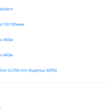
 Modern
0х110/100мкм
к 460м
к 460м
65m/ h2700 mm (Каретка 300%)
.