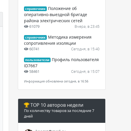
Положение об
справочник
оперативно-выездной бригаде
района электрических сетей
61079
Вчера, в 23:45
Методика измерения
справочник
сопротивления изоляции
60741
Сегодня, в 15:40
Профиль пользователя
пользователи
ID7667
58461
Сегодня, в 15:07
Информация обновлена сегодня, в 16:56
TOP 10 авторов недели
По количеству товаров за последние 7
дней