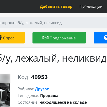
Добавить товар
Публикации
опрокат, б/у, лежалый, неликвид.
Спрос
Предложение
/у, лежалый, неликвид
Код:
40953
Рубрика:
Другое
Тип сделки:
Продажа
Состояние:
находящееся на складе