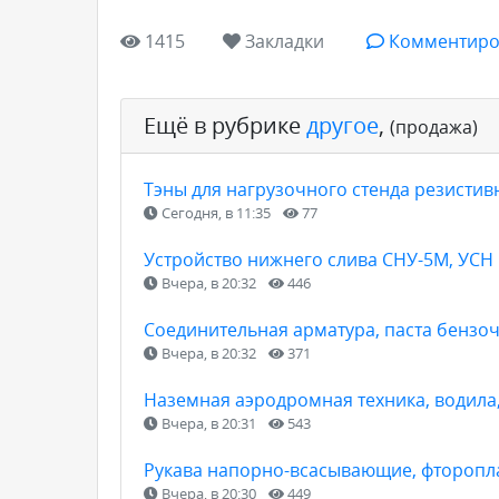
1415
Закладки
Комментиро
Ещё в рубрике
другое
,
(продажа)
Тэны для нагрузочного стенда резисти
Сегодня, в 11:35
77
Устройство нижнего слива СНУ-5М, УСН
Вчера, в 20:32
446
Соединительная арматура, паста бензоч
Вчера, в 20:32
371
Наземная аэродромная техника, водила
Вчера, в 20:31
543
Рукава напорно-всасывающие, фторопла
Вчера, в 20:30
449