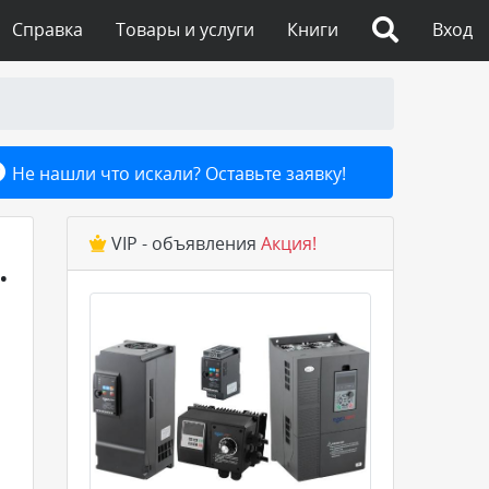
Справка
Товары и услуги
Книги
Вход
Не нашли что искали? Оставьте заявку!
VIP - объявления
Акция!
.