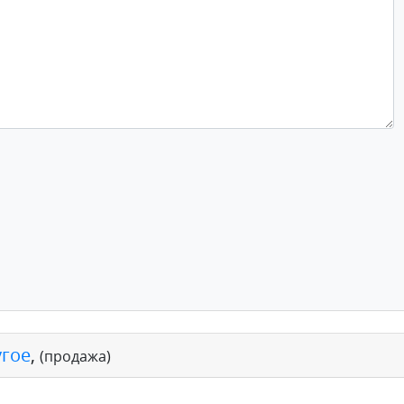
угое
,
(продажа)