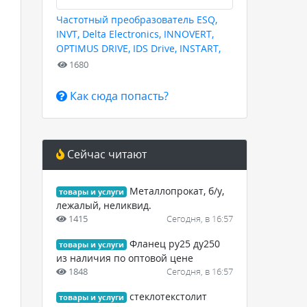
Частотный преобразователь ESQ,
INVT, Delta Electronics, INNOVERT,
OPTIMUS DRIVE, IDS Drive, INSTART,
HYUNDAI для любых задач
1680
Как сюда попасть?
Сейчас читают
Металлопрокат, б/у,
товары и услуги
лежалый, неликвид.
1415
Сегодня, в 16:57
Фланец ру25 ду250
товары и услуги
из наличия по оптовой цене
1848
Сегодня, в 16:57
стеклотекстолит
товары и услуги