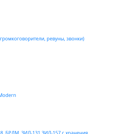
громкоговорители, ревуны, звонки)
 Modern
38, БРДМ, ЗИЛ-131,ЗИЛ-157 с хранения