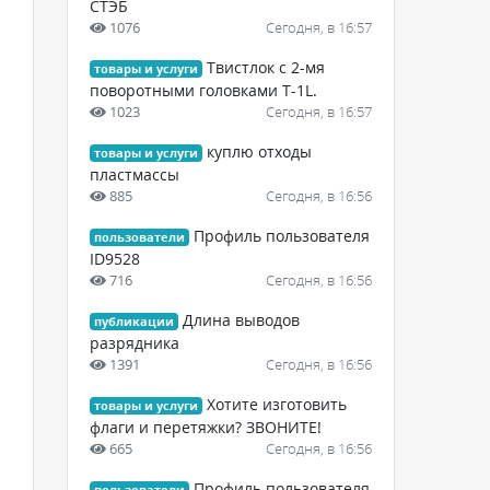
СТЭБ
1076
Сегодня, в 16:57
Твистлок с 2-мя
товары и услуги
поворотными головками Т-1L.
1023
Сегодня, в 16:57
куплю отходы
товары и услуги
пластмассы
885
Сегодня, в 16:56
Профиль пользователя
пользователи
ID9528
716
Сегодня, в 16:56
Длина выводов
публикации
разрядника
1391
Сегодня, в 16:56
Хотите изготовить
товары и услуги
флаги и перетяжки? ЗВОНИТЕ!
665
Сегодня, в 16:56
Профиль пользователя