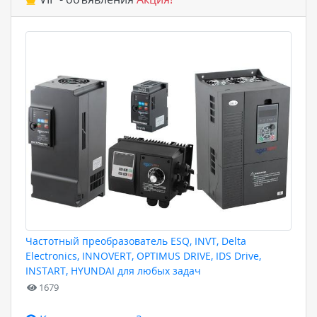
Частотный преобразователь ESQ, INVT, Delta
Electronics, INNOVERT, OPTIMUS DRIVE, IDS Drive,
INSTART, HYUNDAI для любых задач
1679