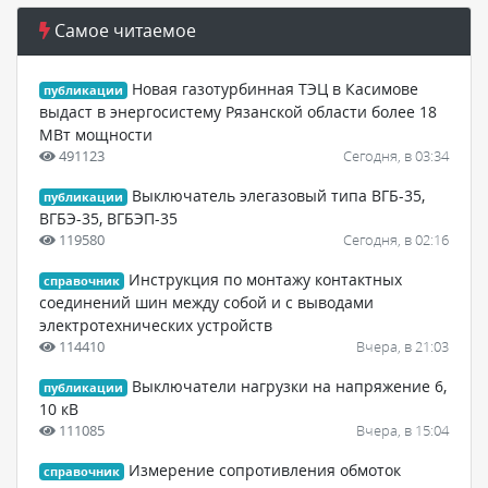
Самое читаемое
Новая газотурбинная ТЭЦ в Касимове
публикации
выдаст в энергосистему Рязанской области более 18
МВт мощности
491123
Сегодня, в 03:34
Выключатель элегазовый типа ВГБ-35,
публикации
ВГБЭ-35, ВГБЭП-35
119580
Сегодня, в 02:16
Инструкция по монтажу контактных
справочник
соединений шин между собой и с выводами
электротехнических устройств
114410
Вчера, в 21:03
Выключатели нагрузки на напряжение 6,
публикации
10 кВ
111085
Вчера, в 15:04
Измерение сопротивления обмоток
справочник