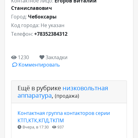
Контактное лицо:
Егоров Виталий
Станиславович
Город:
Чебоксары
Код города:
Не указан
Телефон:
+78352384312
1230
Закладки
Комментировать
Ещё в рубрике
низковольтная
аппаратура
,
(продажа)
Контактная группа контакторов серии
КТП,КТК,КПД,ТКПМ
Вчера, в 17:30
937