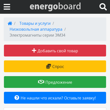
Вход на сайт
Товары и услуги
Низковольтная аппаратура
Поиск по сайту
Электромагниты серии ЭМ34
Публикации
Добавить свой товар
Справка
Спрос
Книги
Предложение
Товары и услуги
Не нашли что искали? Оставьте заявку!
Добавить товар или услугу