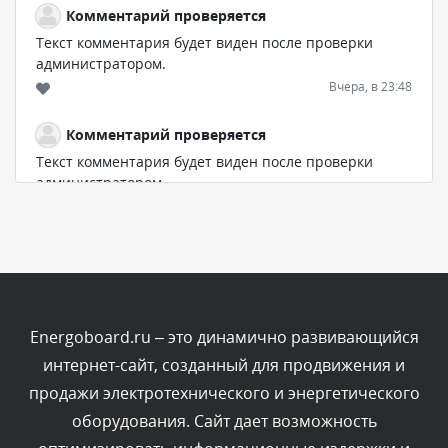
Комментарий проверяется
Текст комментария будет виден после проверки
администратором.
Вчера, в 23:48
Комментарий проверяется
Текст комментария будет виден после проверки
администратором.
Вчера, в 20:53
Комментарий проверяется
Текст комментария будет виден после проверки
администратором.
Вчера, в 20:11
Energoboard.ru – это динамично развивающийся
интернет-сайт, созданный для продвижения и
Комментарий проверяется
продажи электротехнического и энергетического
Текст комментария будет виден после проверки
оборудования. Сайт дает возможность
администратором.
Вчера, в 19:27