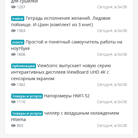
для сушилки
1207
Сегодня, в 04:06
Тетрадь исполнения желаний. Лидовое
книги
побоище. И-Цзин (комплект из 3 книг)
1563
Сегодня, в 04:06
Простой и понятный самоучитель работы на
книги
ноутбуке
1606
Сегодня, в 04:06
ViewSonic выпускает новую серию
публикации
интерактивных дисплеев ViewBoard UHD 4K с
сенсорным экраном
1362
Сегодня, в 04:06
Напоромеры НМП-52
товары и услуги
1110
Сегодня, в 04:06
чиллер с воздушным охлаждением
товары и услуги
Hitema
903
Сегодня, в 04:06