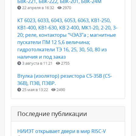
БВК-221, БВК-222, БВК-201, БВК-24М
22 апреля в 16:32
2970
КТ 6023, 6033, 6043, 6053, 6063, КВ1-250,
КВ1-400, КВ1-630, КВ 2-400, МК1-20, 2-20, 3-
20; реле, контакторы "ЧЭАЗ"а ; магнитные
пускатели ПМ 12 5,6 величина;
гидротолкатели ТЭ 16, 25, 30, 50, 80 из
наличия и под заказ
3 августа в 11:21
2755
Втулка (изолятор) резистора С5-35В (С5-
36В), ПЭВ, ПЭВР.
25 мая в 13:22
2490
Последние публикации
НИИЭТ открывает двери в мир RISC-V