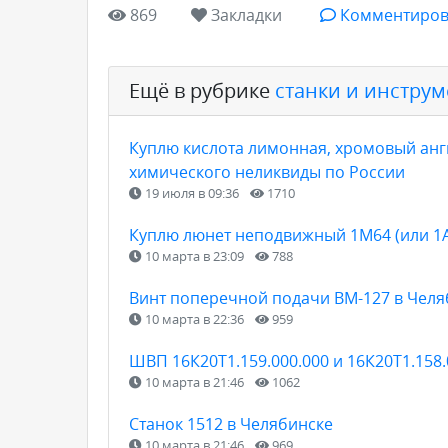
869
Закладки
Комментиров
Ещё в рубрике
станки и инструм
Куплю кислота лимонная, хромовый анги
химического неликвиды по России
19 июля в 09:36
1710
Куплю люнет неподвижный 1М64 (или 1А6
10 марта в 23:09
788
Винт поперечной подачи ВМ-127 в Челя
10 марта в 22:36
959
ШВП 16К20Т1.159.000.000 и 16К20Т1.158.
10 марта в 21:46
1062
Станок 1512 в Челябинске
10 марта в 21:46
969