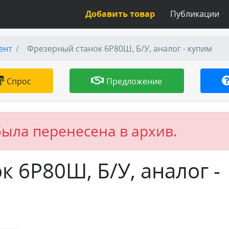
Добавить товар
Публикации
ент
Фрезерный станок 6Р80Ш, Б/У, аналог - купим
Спрос
Предложение
была перенесена в архив.
 6Р80Ш, Б/У, аналог -