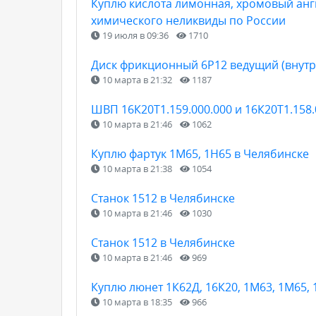
Куплю кислота лимонная, хромовый анги
химического неликвиды по России
19 июля в 09:36
1710
Диск фрикционный 6Р12 ведущий (внутр
10 марта в 21:32
1187
ШВП 16К20Т1.159.000.000 и 16К20Т1.158.
10 марта в 21:46
1062
Куплю фартук 1М65, 1Н65 в Челябинске
10 марта в 21:38
1054
Станок 1512 в Челябинске
10 марта в 21:46
1030
Станок 1512 в Челябинске
10 марта в 21:46
969
Куплю люнет 1К62Д, 16К20, 1М63, 1М65, 
10 марта в 18:35
966