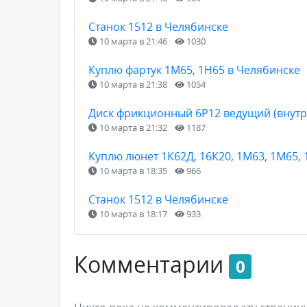
Станок 1512 в Челябинске
10 марта в 21:46
1030
Куплю фартук 1М65, 1Н65 в Челябинске
10 марта в 21:38
1054
Диск фрикционный 6Р12 ведущий (внутр
10 марта в 21:32
1187
Куплю люнет 1К62Д, 16К20, 1М63, 1М65, 
10 марта в 18:35
966
Станок 1512 в Челябинске
10 марта в 18:17
933
Комментарии
0