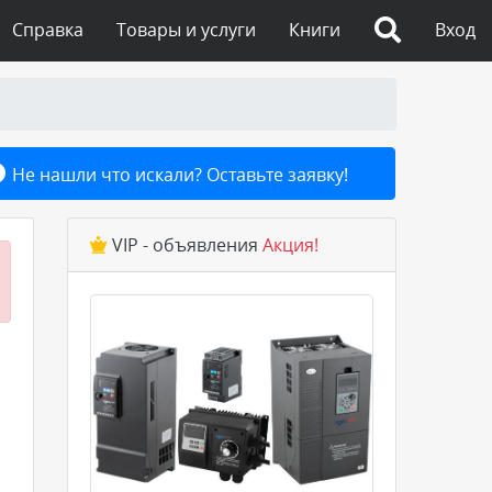
Справка
Товары и услуги
Книги
Вход
Не нашли что искали? Оставьте заявку!
VIP - объявления
Акция!