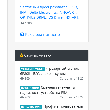
Частотный преобразователь ESQ,
INVT, Delta Electronics, INNOVERT,
OPTIMUS DRIVE, IDS Drive, INSTART,
HYUNDAI для любых задач
1680
Как сюда попасть?
Сейчас читают
Фрезерный станок
товары и услуги
6Р80Ш, Б/У, аналог - купим
869
Сегодня, в 13:22
Cменный элемент и
публикации
надежность устройства РЗА
2600
Сегодня, в 13:22
Профиль пользователя
пользователи