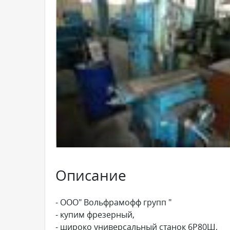
Описание
- ООО" Вольфрамофф групп "
- купим фрезерный,
- широко универсальный станок 6Р80Ш,