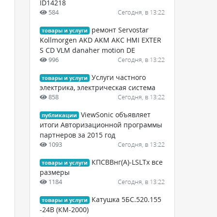
ID14218
584
Сегодня, в 13:22
ремонт Servostar
товары и услуги
Kollmorgen AKD AKM AKC HMI EXTER
S CD VLM danaher motion DE
996
Сегодня, в 13:22
Услуги частного
товары и услуги
электрика, электрическая система
858
Сегодня, в 13:22
ViewSonic объявляет
публикации
итоги Авторизационной программы
партнеров за 2015 год
1093
Сегодня, в 13:22
КПСВВнг(А)-LSLTx все
товары и услуги
размеры
1184
Сегодня, в 13:22
Катушка 5БС.520.155
товары и услуги
-24В (КМ-2000)