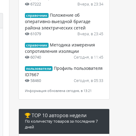
67222
Вчера, в 23:34
Положение об
справочник
оперативно-выездной бригаде
района электрических сетей
61079
Вчера, в 23:45
Методика измерения
справочник
сопротивления изоляции
60740
Сегодня, в 11:45
Профиль пользователя
пользователи
ID7667
58460
Сегодня, в 05:33
Информация обновлена сегодня, в 13:21
TOP 10 авторов недели
По количеству товаров за последние 7
дней