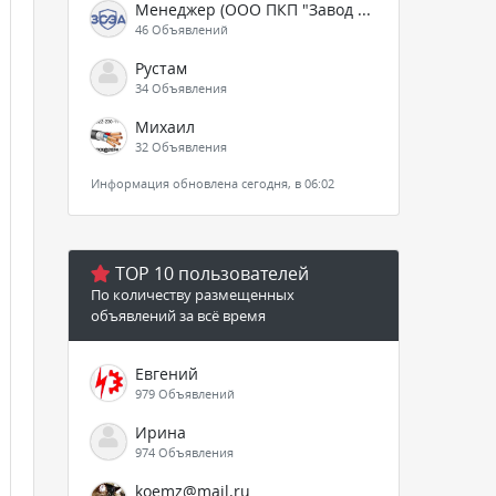
Менеджер (ООО ПКП "Завод СЭА")
46 Объявлений
Рустам
34 Объявления
Михаил
32 Объявления
Информация обновлена сегодня, в 06:02
TOP 10 пользователей
По количеству размещенных
объявлений за всё время
Евгений
979 Объявлений
Ирина
974 Объявления
koemz@mail.ru