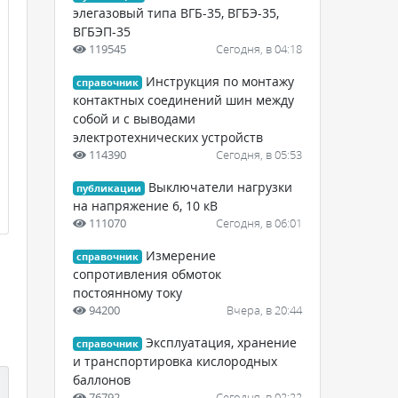
элегазовый типа ВГБ-35, ВГБЭ-35,
ВГБЭП-35
119545
Сегодня, в 04:18
Инструкция по монтажу
справочник
контактных соединений шин между
собой и с выводами
электротехнических устройств
114390
Сегодня, в 05:53
Выключатели нагрузки
публикации
на напряжение 6, 10 кВ
111070
Сегодня, в 06:01
Измерение
справочник
сопротивления обмоток
постоянному току
94200
Вчера, в 20:44
Эксплуатация, хранение
справочник
и транспортировка кислородных
баллонов
76792
Сегодня, в 02:22