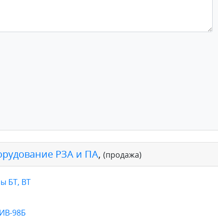
орудование РЗА и ПА
,
(продажа)
ы БТ, ВТ
 ИВ-98Б