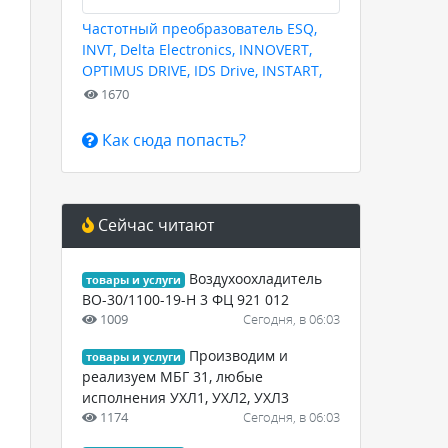
Частотный преобразователь ESQ,
INVT, Delta Electronics, INNOVERT,
OPTIMUS DRIVE, IDS Drive, INSTART,
HYUNDAI для любых задач
1670
Как сюда попасть?
Сейчас читают
Воздухоохладитель
товары и услуги
ВО-30/1100-19-Н 3 ФЦ 921 012
1009
Сегодня, в 06:03
Производим и
товары и услуги
реализуем МБГ 31, любые
исполнения УХЛ1, УХЛ2, УХЛ3
1174
Сегодня, в 06:03