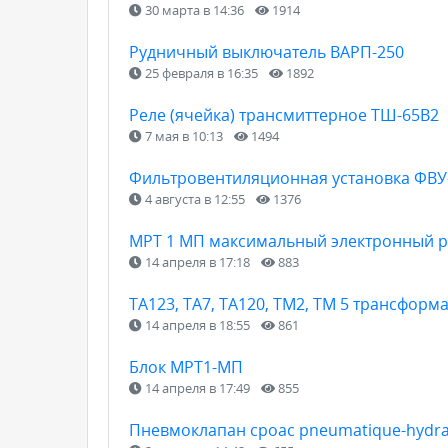
30 марта в 14:36
1914
Рудничный выключатель ВАРП-250
25 февраля в 16:35
1892
Реле (ячейка) трансмиттерное ТШ-65В2
7 мая в 10:13
1494
Фильтровентиляционная установка ФВУ
4 августа в 12:55
1376
МРТ 1 МП максимальный электронный р
14 апреля в 17:18
883
ТА123, ТА7, ТА120, ТМ2, ТМ 5 трансформ
14 апреля в 18:55
861
Блок МРТ1-МП
14 апреля в 17:49
855
Пневмоклапан сроас pneumatique-hydraul