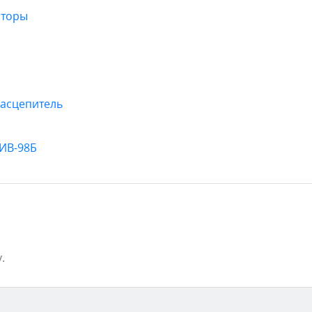
аторы
асцепитель
 ИВ-98Б
.