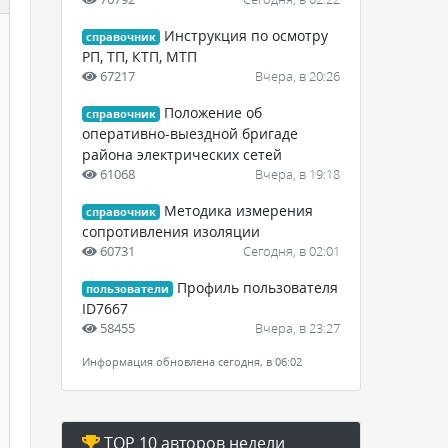
Инструкция по осмотру
справочник
РП, ТП, КТП, МТП
67217
Вчера, в 20:26
Положение об
справочник
оперативно-выездной бригаде
района электрических сетей
61068
Вчера, в 19:18
Методика измерения
справочник
сопротивления изоляции
60731
Сегодня, в 02:01
Профиль пользователя
пользователи
ID7667
58455
Вчера, в 23:27
Информация обновлена сегодня, в 06:02
TOP 10 авторов недели