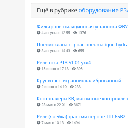
Ещё в рубрике
оборудование РЗ
Фильтровентиляционная установка ФВУ
4 августа в 12:55
1376
Пневмоклапан сроас pneumatique-hydraul
3 августа в 14:43
655
Реле тока РТЗ 51.01 ухл4
15 июня в 17:18
395
Круг и шестигранник калиброванный
2 июня в 14:10
238
Контроллеры КВ, магнитные контроллер
23 мая в 22:01
3671
Реле (ячейка) трансмиттерное ТШ-65В2
7 мая в 10:13
1494