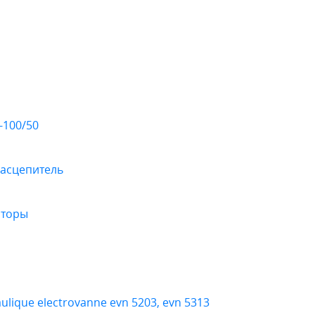
-100/50
асцепитель
аторы
ique electrovanne evn 5203, evn 5313