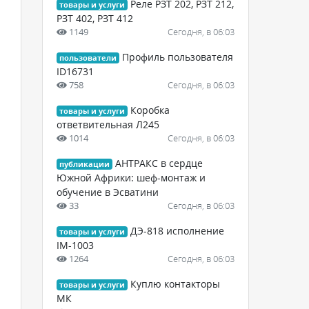
Реле РЗТ 202, РЗТ 212,
товары и услуги
РЗТ 402, РЗТ 412
1149
Сегодня, в 06:03
Профиль пользователя
пользователи
ID16731
758
Сегодня, в 06:03
Коробка
товары и услуги
ответвительная Л245
1014
Сегодня, в 06:03
АНТРАКС в сердце
публикации
Южной Африки: шеф-монтаж и
обучение в Эсватини
33
Сегодня, в 06:03
ДЭ-818 исполнение
товары и услуги
IM-1003
1264
Сегодня, в 06:03
Куплю контакторы
товары и услуги
МК