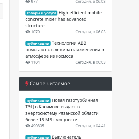
977
Сегодня, в 06:03
High efficient mobile
товары и услуги
concrete mixer has advanced
structure
1070
Сегодня, в 06:03
Технологии ABB
публикации
помогают отслеживать изменения в
атмосфере из космоса
1104
Сегодня, в 06:03
Самое читаемое
Новая газотурбинная
публикации
ТЭЦ в Касимове выдаст в
энергосистему Рязанской области
более 18 МВт мощности
490805
Сегодня, в 04:41
Выключатель
публикации