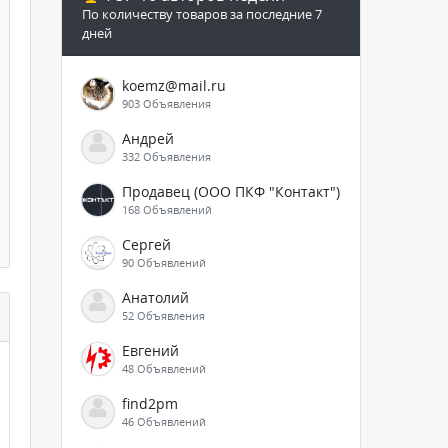
По количеству товаров за последние 7
дней
koemz@mail.ru
903 Объявления
Андрей
332 Объявления
Продавец (ООО ПКФ "Контакт")
168 Объявлений
Сергей
90 Объявлений
Анатолий
52 Объявления
Евгений
48 Объявлений
find2pm
46 Объявлений