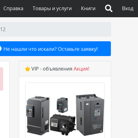
Справка
Товары и услуги
Книги
Вход
012
Не нашли что искали? Оставьте заявку!
VIP - объявления
Акция!