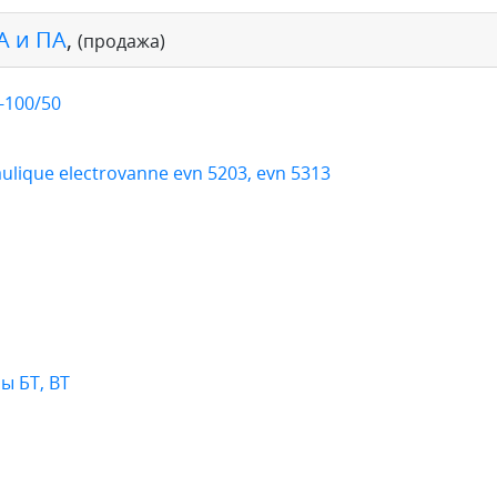
А и ПА
,
(продажа)
-100/50
ique electrovanne evn 5203, evn 5313
ы БТ, ВТ