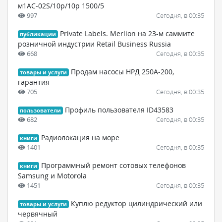
м1АС-02S/10р/10р 1500/5
997
Сегодня, в 00:35
Private Labels. Merlion на 23-м саммите
публикации
розничной индустрии Retail Business Russia
668
Сегодня, в 00:35
Продам насосы НРД 250А-200,
товары и услуги
гарантия
705
Сегодня, в 00:35
Профиль пользователя ID43583
пользователи
682
Сегодня, в 00:35
Радиолокация на море
книги
1401
Сегодня, в 00:35
Программный ремонт сотовых телефонов
книги
Samsung и Motorola
1451
Сегодня, в 00:35
Куплю редуктор цилиндрический или
товары и услуги
червячный