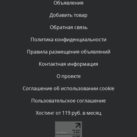
Объявления
Комментарий проверяется
Текст комментария будет виден после проверки
Добавить товар
администратором.
Вчера, в 11:26
Обратная связь
Политика конфиденциальности
Комментарий проверяется
Текст комментария будет виден после проверки
Правила размещения объявлений
администратором.
Вчера, в 11:20
Контактная информация
О проекте
Комментарий проверяется
Текст комментария будет виден после проверки
Соглашение об использовании cookie
администратором.
Вчера, в 08:48
Пользовательское соглашение
Комментарий проверяется
Хостинг от 119 руб. в месяц
Текст комментария будет виден после проверки
администратором.
Вчера, в 08:46