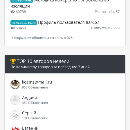
справочник
изоляции
60738
Вчера, в 14:57
Профиль пользователя ID7667
пользователи
58459
6 августа в 23:29
Информация обновлена сегодня, в 00:34
TOP 10 авторов недели
По количеству товаров за последние 7 дней
koemz@mail.ru
903 Объявления
Андрей
332 Объявления
Сергей
101 Объявление
Евгений