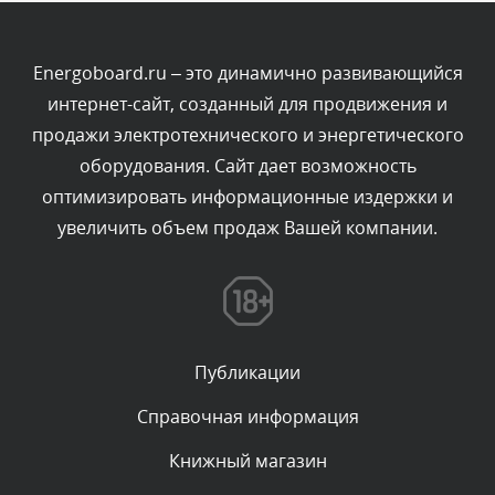
Текст комментария будет виден после проверки
администратором.
Вчера, в 16:49
Energoboard.ru – это динамично развивающийся
интернет-сайт, созданный для продвижения и
Комментарий проверяется
продажи электротехнического и энергетического
Текст комментария будет виден после проверки
оборудования. Сайт дает возможность
администратором.
Вчера, в 15:09
оптимизировать информационные издержки и
увеличить объем продаж Вашей компании.
Комментарий проверяется
Текст комментария будет виден после проверки
администратором.
Вчера, в 11:55
Публикации
Комментарий проверяется
Текст комментария будет виден после проверки
Справочная информация
администратором.
Вчера, в 11:47
Книжный магазин