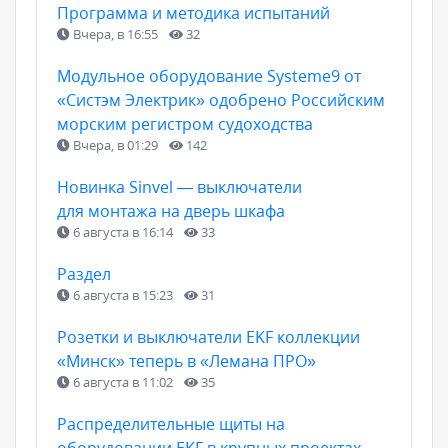
Программа и методика испытаний
Вчера, в 16:55
32
Модульное оборудование Systeme9 от
«Систэм Электрик» одобрено Российским
морским регистром судоходства
Вчера, в 01:29
142
Новинка Sinvel — выключатели
для монтажа на дверь шкафа
6 августа в 16:14
33
Раздел
6 августа в 15:23
31
Розетки и выключатели EKF коллекции
«Минск» теперь в «Лемана ПРО»
6 августа в 11:02
35
Распределительные щиты на
оборудовании EKF в крупных проектах