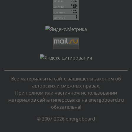
Комментарий проверяется
Текст комментария будет виден после проверки
администратором.
Вчера, в 06:42
Комментарий проверяется
Текст комментария будет виден после проверки
администратором.
Вчера, в 06:35
Все материалы на сайте защищены законом об
Комментарий проверяется
авторских и смежных правах.
Текст комментария будет виден после проверки
При полном или частичном использовании
администратором.
материалов сайта гиперссылка на energoboard.ru
Вчера, в 05:57
обязательна!
Комментарий проверяется
© 2007-2026 energoboard
Текст комментария будет виден после проверки
администратором.