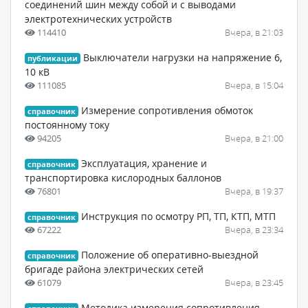
соединений шин между собой и с выводами
электротехнических устройств
114410
Вчера, в 21:03
Выключатели нагрузки на напряжение 6,
публикации
10 кВ
111085
Вчера, в 15:04
Измерение сопротивления обмоток
справочник
постоянному току
94205
Вчера, в 21:00
Эксплуатация, хранение и
справочник
транспортировка кислородных баллонов
76801
Вчера, в 19:37
Инструкция по осмотру РП, ТП, КТП, МТП
справочник
67222
Вчера, в 23:34
Положение об оперативно-выездной
справочник
бригаде района электрических сетей
61079
Вчера, в 23:45
Методика измерения сопротивления