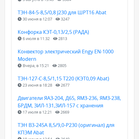
ТЭН-84-5-8,5/0,8 J230 для ШРТ16 Abat
30 июня в 12:07
3247
Конфорка КЭТ-0,13/2,5 (РАДА)
6 июля в 11:32
2813
Конвектор электрический Engy EN-1000
Modern
Вчера, в 15:21
2805
ТЭН-127-С-8,5/1,15 Т220 (КЭТ0,09 Abat)
23 июня в 18:28
2677
Двигатели ЯАЗ-204, Д65, ЯМЗ-236, ЯМЗ-238,
БРДМ, ЗИЛ-131,ЗИЛ-157 с хранения
17 июля в 12:21
2669
ТЭН B3-245A 8,5/9,0-P230 (оригинал) для
КПЭМ Abat
18 июня в 12:54
2640