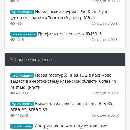
921
Сегодня, в 00:35
Нобелевский лауреат Рае Квон Чунг
публикации
удостоен звания «Почетный доктор МЭИ»
436
Сегодня, в 00:34
Профиль пользователя ID45816
пользователи
1043
Сегодня, в 00:34
Самое читаемое
Новая газотурбинная ТЭЦ в Касимове
публикации
выдаст в энергосистему Рязанской области более 18
МВт мощности
491093
Сегодня, в 00:02
Выключатель элегазовый типа ВГБ-35,
публикации
ВГБЭ-35, ВГБЭП-35
119579
Сегодня, в 00:31
Инструкция по монтажу контактных
справочник