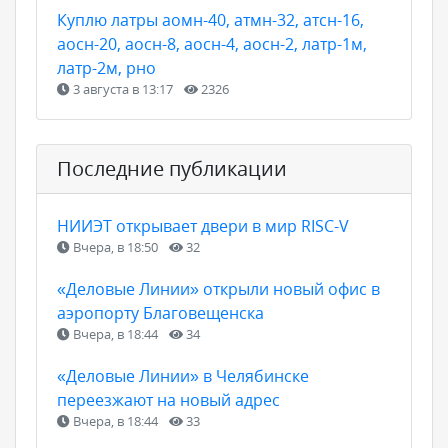
Куплю латры аомн-40, атмн-32, атсн-16,
аосн-20, аосн-8, аосн-4, аосн-2, латр-1м,
латр-2м, рно
3 августа в 13:17
2326
Последние публикации
НИИЭТ открывает двери в мир RISC-V
Вчера, в 18:50
32
«Деловые Линии» открыли новый офис в
аэропорту Благовещенска
Вчера, в 18:44
34
«Деловые Линии» в Челябинске
переезжают на новый адрес
Вчера, в 18:44
33