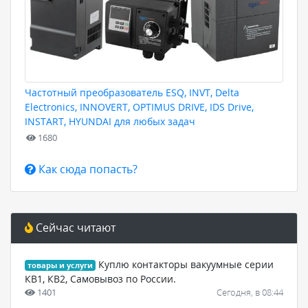
Частотный преобразователь ESQ, INVT, Delta
Electronics, INNOVERT, OPTIMUS DRIVE, IDS Drive,
INSTART, HYUNDAI для любых задач
1680
Как сюда попасть?
Сейчас читают
Куплю контакторы вакуумные серии
товары и услуги
КВ1, КВ2, Самовывоз по России.
1401
Сегодня, в 08:44