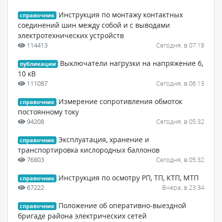
Инструкция по монтажу контактных
справочник
соединений шин между собой и с выводами
электротехнических устройств
114413
Сегодня, в 07:19
Выключатели нагрузки на напряжение 6,
публикации
10 кВ
111087
Сегодня, в 06:13
Измерение сопротивления обмоток
справочник
постоянному току
94208
Сегодня, в 05:32
Эксплуатация, хранение и
справочник
транспортировка кислородных баллонов
76803
Сегодня, в 05:32
Инструкция по осмотру РП, ТП, КТП, МТП
справочник
67222
Вчера, в 23:34
Положение об оперативно-выездной
справочник
бригаде района электрических сетей