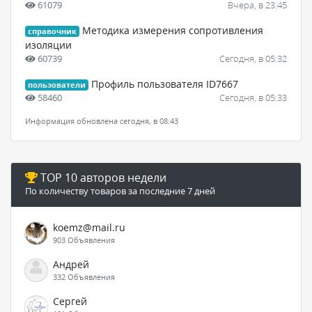
61079
Вчера, в 23:45
Методика измерения сопротивления
справочник
изоляции
60739
Сегодня, в 05:32
Профиль пользователя ID7667
пользователи
58460
Сегодня, в 05:33
Информация обновлена сегодня, в 08:43
TOP 10 авторов недели
По количеству товаров за последние 7 дней
koemz@mail.ru
903 Объявления
Андрей
332 Объявления
Сергей