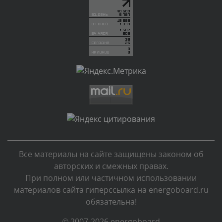
администратором.
Вчера, в 19:27
Комментарий проверяется
Текст комментария будет виден после проверки
администратором.
Вчера, в 16:49
Комментарий проверяется
Текст комментария будет виден после проверки
администратором.
Вчера, в 15:09
Все материалы на сайте защищены законом об
Комментарий проверяется
авторских и смежных правах.
Текст комментария будет виден после проверки
При полном или частичном использовании
администратором.
материалов сайта гиперссылка на energoboard.ru
Вчера, в 11:55
обязательна!
Комментарий проверяется
© 2007-2026 energoboard