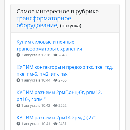
Самое интересное в рубрике
трансформаторное
оборудование
,
(покупка)
Купим силовые и печные
трансформаторы с хранения
3 августа в 12:26
2843
КУПИМ контакторы и предохр ткс, тке, ткд,
пке, пм-5, пм2, ип-, пв-."
1 августа в 10:44
2766
КУПИМ разъемы 2рмГ,онц-бг, рпм12,
рп10-, грпм "
1 августа в 10:42
2552
КУПИМ разъемы 2рм14-2рмд(т)27"
1 августа в 10:41
2431