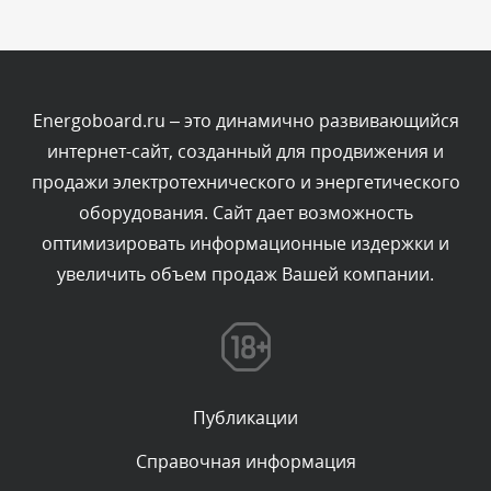
Комментарий проверяется
Текст комментария будет виден после проверки
администратором.
Сегодня, в 04:43
Energoboard.ru – это динамично развивающийся
интернет-сайт, созданный для продвижения и
Комментарий проверяется
продажи электротехнического и энергетического
Текст комментария будет виден после проверки
оборудования. Сайт дает возможность
администратором.
Сегодня, в 03:34
оптимизировать информационные издержки и
увеличить объем продаж Вашей компании.
Комментарий проверяется
Текст комментария будет виден после проверки
администратором.
Сегодня, в 01:33
Публикации
Комментарий проверяется
Текст комментария будет виден после проверки
Справочная информация
администратором.