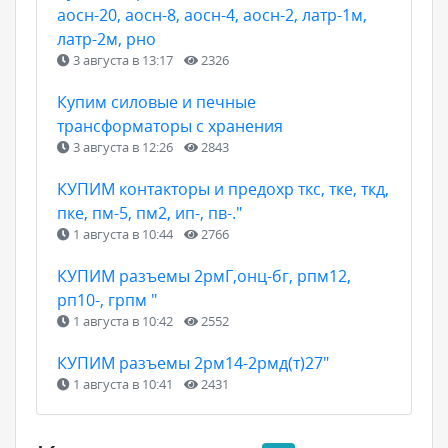
аосн-20, аосн-8, аосн-4, аосн-2, латр-1м,
латр-2м, рно
3 августа в 13:17
2326
Купим силовые и печные
трансформаторы с хранения
3 августа в 12:26
2843
КУПИМ контакторы и предохр ткс, тке, ткд,
пке, пм-5, пм2, ип-, пв-."
1 августа в 10:44
2766
КУПИМ разъемы 2рмГ,онц-бг, рпм12,
рп10-, грпм "
1 августа в 10:42
2552
КУПИМ разъемы 2рм14-2рмд(т)27"
1 августа в 10:41
2431