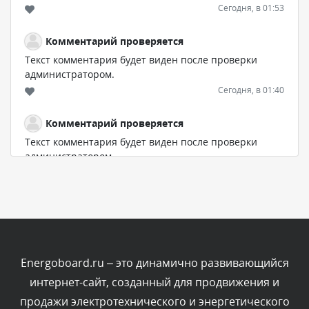
Сегодня, в 01:53
Комментарий проверяется
Текст комментария будет виден после проверки
администратором.
Сегодня, в 01:40
Комментарий проверяется
Текст комментария будет виден после проверки
администратором.
Сегодня, в 01:23
Комментарий проверяется
Текст комментария будет виден после проверки
администратором.
Сегодня, в 01:10
Energoboard.ru – это динамично развивающийся
интернет-сайт, созданный для продвижения и
Комментарий проверяется
продажи электротехнического и энергетического
Текст комментария будет виден после проверки