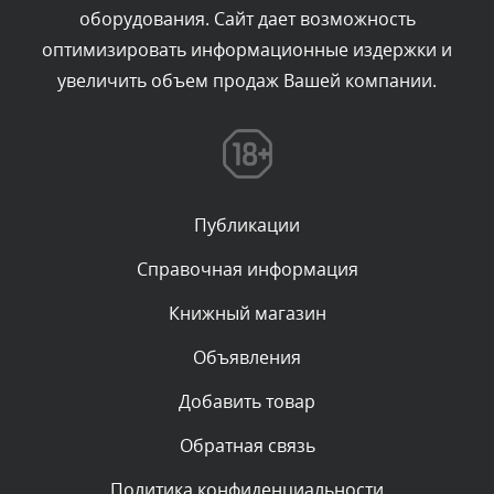
оборудования. Сайт дает возможность
администратором.
Сегодня, в 00:57
оптимизировать информационные издержки и
увеличить объем продаж Вашей компании.
Комментарий проверяется
Текст комментария будет виден после проверки
администратором.
Сегодня, в 00:51
Публикации
Комментарий проверяется
Текст комментария будет виден после проверки
Справочная информация
администратором.
Сегодня, в 00:51
Книжный магазин
Объявления
Комментарий проверяется
Текст комментария будет виден после проверки
Добавить товар
администратором.
Сегодня, в 00:45
Обратная связь
Политика конфиденциальности
Комментарий проверяется