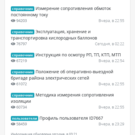
Измерение сопротивления обмоток
справочник
постоянному току
94203
Вчера, в 22:55
Эксплуатация, хранение и
справочник
транспортировка кислородных баллонов
76797
Сегодня, в 02:22
Инструкция по осмотру РП, ТП, КТП, МТП
справочник
67219
Вчера, в 22:54
Положение об оперативно-выездной
справочник
бригаде района электрических сетей
61072
Вчера, в 22:55
Методика измерения сопротивления
справочник
изоляции
60734
Вчера, в 22:55
Профиль пользователя ID7667
пользователи
58459
Вчера, в 23:29
Информация обновлена сегодня, в 03:21