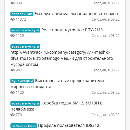
839
Сегодня, в 03:22
Эксплуатация маслонаполненных вводов
справочник
11372
Сегодня, в 03:22
Реле промежуточное РПУ-2М3
товары и услуги
1129
Сегодня, в 03:22
товары и услуги
http://AvantPack.ru/company/category/777-meshki-
dlya-musora-stroitelnogo мешки для строительного
мусора оптом
947
Сегодня, в 03:22
Высоковольтные предохранители
публикации
мирового стандарта!
1120
Сегодня, в 03:22
Коробка подач 6М13, 6М13П в
товары и услуги
Челябинске
770
Сегодня, в 03:22
Профиль пользователя ID8212
пользователи