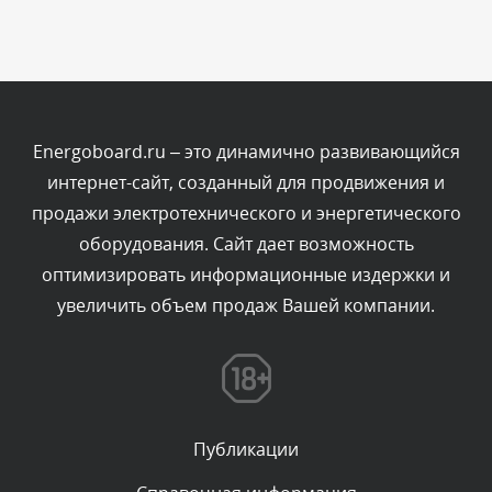
Сегодня, в 11:00
Комментарий проверяется
Текст комментария будет виден после проверки
администратором.
Сегодня, в 10:19
Energoboard.ru – это динамично развивающийся
интернет-сайт, созданный для продвижения и
Комментарий проверяется
продажи электротехнического и энергетического
Текст комментария будет виден после проверки
оборудования. Сайт дает возможность
администратором.
Сегодня, в 10:06
оптимизировать информационные издержки и
увеличить объем продаж Вашей компании.
Комментарий проверяется
Текст комментария будет виден после проверки
администратором.
Сегодня, в 07:21
Публикации
Комментарий проверяется
Текст комментария будет виден после проверки