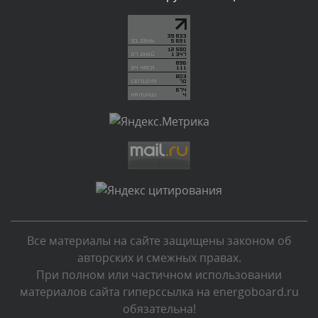
Текст комментария будет виден после проверки
администратором.
Вчера, в 20:10
Комментарий проверяется
Текст комментария будет виден после проверки
администратором.
Вчера, в 20:07
Комментарий проверяется
Текст комментария будет виден после проверки
администратором.
Вчера, в 16:57
Все материалы на сайте защищены законом об
Комментарий проверяется
авторских и смежных правах.
Текст комментария будет виден после проверки
При полном или частичном использовании
администратором.
материалов сайта гиперссылка на energoboard.ru
Вчера, в 13:26
обязательна!