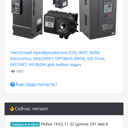
Частотный преобразователь ESQ, INVT, Delta
Electronics, INNOVERT, OPTIMUS DRIVE, IDS Drive,
INSTART, HYUNDAI для любых задач
1687
Как сюда попасть?
Сейчас читают
Рейка 1К62.11.32 (длина 291 мм) в
товары и услуги