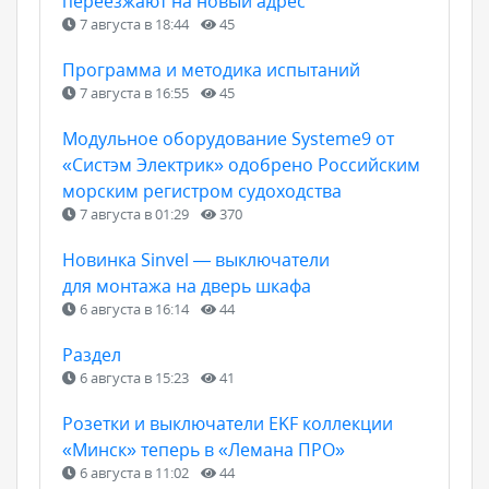
переезжают на новый адрес
7 августа в 18:44
45
Программа и методика испытаний
7 августа в 16:55
45
Модульное оборудование Systeme9 от
«Систэм Электрик» одобрено Российским
морским регистром судоходства
7 августа в 01:29
370
Новинка Sinvel — выключатели
для монтажа на дверь шкафа
6 августа в 16:14
44
Раздел
6 августа в 15:23
41
Розетки и выключатели EKF коллекции
«Минск» теперь в «Лемана ПРО»
6 августа в 11:02
44