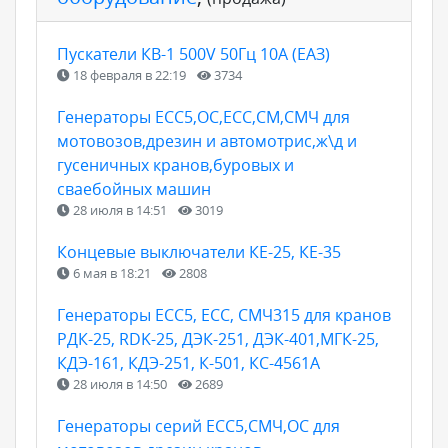
Пускатели КВ-1 500V 50Гц 10А (ЕАЗ)
18 февраля в 22:19
3734
Генераторы ЕСС5,ОС,ЕСС,СМ,СМЧ для
мотовозов,дрезин и автомотрис,ж\д и
гусеничных кранов,буровых и
сваебойных машин
28 июля в 14:51
3019
Концевые выключатели КЕ-25, КЕ-35
6 мая в 18:21
2808
Генераторы ЕСС5, ЕСС, СМЧ315 для кранов
РДК-25, RDK-25, ДЭК-251, ДЭК-401,МГК-25,
КДЭ-161, КДЭ-251, К-501, КС-4561А
28 июля в 14:50
2689
Генераторы серий ЕСС5,СМЧ,ОС для