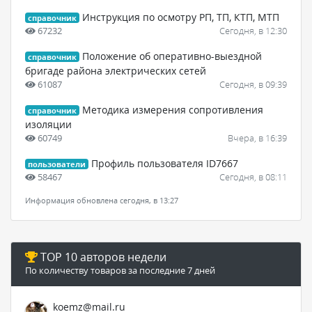
Инструкция по осмотру РП, ТП, КТП, МТП
справочник
67232
Сегодня, в 12:30
Положение об оперативно-выездной
справочник
бригаде района электрических сетей
61087
Сегодня, в 09:39
Методика измерения сопротивления
справочник
изоляции
60749
Вчера, в 16:39
Профиль пользователя ID7667
пользователи
58467
Сегодня, в 08:11
Информация обновлена сегодня, в 13:27
TOP 10 авторов недели
По количеству товаров за последние 7 дней
koemz@mail.ru