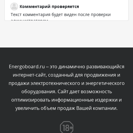
Комментарий проверяется
Текст комментария будет виден после проверки
администратором.
Сегодня, в 07:01
Комментарий проверяется
Текст комментария будет виден после проверки
администратором.
Сегодня, в 06:01
Energoboard.ru – это динамично развивающийся
интернет-сайт, созданный для продвижения и
Комментарий проверяется
продажи электротехнического и энергетического
Текст комментария будет виден после проверки
оборудования. Сайт дает возможность
администратором.
Сегодня, в 05:53
оптимизировать информационные издержки и
увеличить объем продаж Вашей компании.
Комментарий проверяется
Текст комментария будет виден после проверки
администратором.