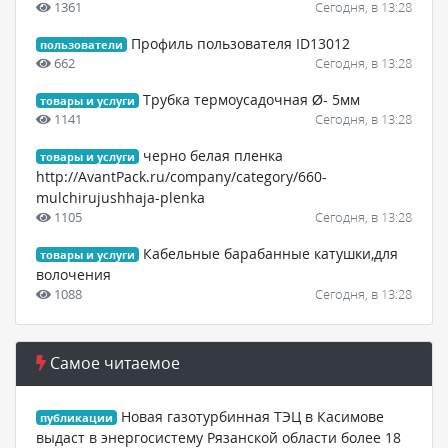
1361
Сегодня, в 13:28
Профиль пользователя ID13012
пользователи
662
Сегодня, в 13:28
Трубка термоусадочная Ø- 5мм
товары и услуги
1141
Сегодня, в 13:28
черно белая пленка
товары и услуги
http://AvantPack.ru/company/category/660-
mulchirujushhaja-plenka
1105
Сегодня, в 13:28
Кабельные барабанные катушки,для
товары и услуги
волочения
1088
Сегодня, в 13:28
Самое читаемое
Новая газотурбинная ТЭЦ в Касимове
публикации
выдаст в энергосистему Рязанской области более 18