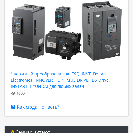
Частотный преобразователь ESQ, INVT, Delta
Electronics, INNOVERT, OPTIMUS DRIVE, IDS Drive,
INSTART, HYUNDAI для любых задач
1690
Как сюда попасть?
Сейчас читают