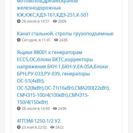
мотовозов,дрезин,кранов
железнодорожных
КЖ,КЖС,КДЭ-161,КДЭ-251,К-501
28 июля в 14:51
2609
Канат стальной, стропы грузоподъемные
Сегодня, в 11:41
2438
Ящики Я8001 к генераторам
ЕСС5,ОС,блоки БКТС,корректоры
напряжения БКН-1,БКН-У,ЕА-05А,блоки
БРН,РУ-033,РУ-039, генераторы
ОС-51(4кВт),
ОС-52(8кВт),ОС-71(16кВт),СМА200(22кВт),
СМЧ315-100/4(100кВт),СМЧ315-
150/4(150кВт)
28 июля в 14:49
2436
4ГПЭМ-1250-1/2 У2
23 мая в 22:02
2422