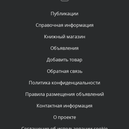
Сегодня, в 03:51
Публикации
Комментарий проверяется
Текст комментария будет виден после проверки
Справочная информация
администратором.
Сегодня, в 03:39
Книжный магазин
Объявления
Комментарий проверяется
Текст комментария будет виден после проверки
Добавить товар
администратором.
Сегодня, в 03:15
Обратная связь
Политика конфиденциальности
Комментарий проверяется
Текст комментария будет виден после проверки
Правила размещения объявлений
администратором.
Сегодня, в 01:52
Контактная информация
О проекте
Комментарий проверяется
Текст комментария будет виден после проверки
Соглашение об использовании cookie