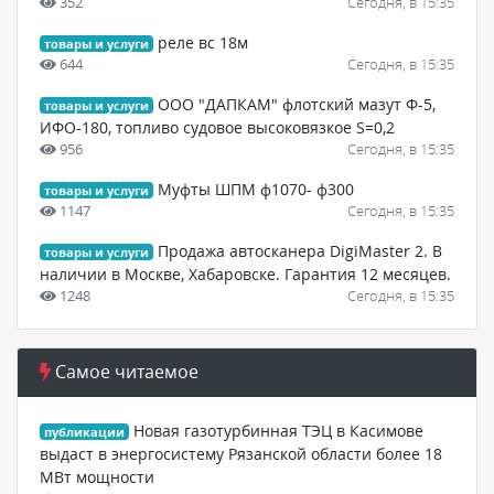
352
Сегодня, в 15:35
реле вс 18м
товары и услуги
644
Сегодня, в 15:35
ООО "ДАПКАМ" флотский мазут Ф-5,
товары и услуги
ИФО-180, топливо судовое высоковязкое S=0,2
956
Сегодня, в 15:35
Муфты ШПМ ф1070- ф300
товары и услуги
1147
Сегодня, в 15:35
Продажа автосканера DigiMaster 2. В
товары и услуги
наличии в Москве, Хабаровске. Гарантия 12 месяцев.
1248
Сегодня, в 15:35
Самое читаемое
Новая газотурбинная ТЭЦ в Касимове
публикации
выдаст в энергосистему Рязанской области более 18
МВт мощности