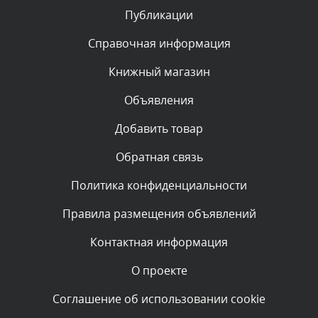
Публикации
Комментарий проверяется
Текст комментария будет виден после проверки
Справочная информация
администратором.
Сегодня, в 06:43
Книжный магазин
Объявления
Комментарий проверяется
Текст комментария будет виден после проверки
Добавить товар
администратором.
Сегодня, в 04:34
Обратная связь
Политика конфиденциальности
Комментарий проверяется
Текст комментария будет виден после проверки
Правила размещения объявлений
администратором.
Сегодня, в 00:23
Контактная информация
О проекте
Комментарий проверяется
Текст комментария будет виден после проверки
Соглашение об использовании cookie
администратором.