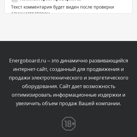
Текст комментария будет виден после проверки
администратором.
Сегодня, в 11:00
Комментарий проверяется
Текст комментария будет виден после проверки
администратором.
Сегодня, в 10:19
Energoboard.ru – это динамично развивающийся
интернет-сайт, созданный для продвижения и
Комментарий проверяется
продажи электротехнического и энергетического
Текст комментария будет виден после проверки
оборудования. Сайт дает возможность
администратором.
Сегодня, в 10:06
оптимизировать информационные издержки и
увеличить объем продаж Вашей компании.
Комментарий проверяется
Текст комментария будет виден после проверки
администратором.
Сегодня, в 07:21