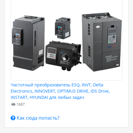
Частотный преобразователь ESQ, INVT, Delta
Electronics, INNOVERT, OPTIMUS DRIVE, IDS Drive,
INSTART, HYUNDAI для любых задач
1687
Как сюда попасть?