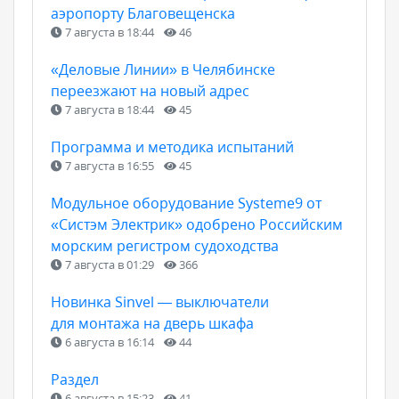
аэропорту Благовещенска
7 августа в 18:44
46
«Деловые Линии» в Челябинске
переезжают на новый адрес
7 августа в 18:44
45
Программа и методика испытаний
7 августа в 16:55
45
Модульное оборудование Systeme9 от
«Систэм Электрик» одобрено Российским
морским регистром судоходства
7 августа в 01:29
366
Новинка Sinvel — выключатели
для монтажа на дверь шкафа
6 августа в 16:14
44
Раздел
6 августа в 15:23
41