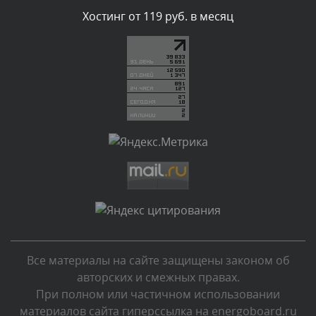
Комментарий проверяется
Хостинг от 119 руб. в месяц
Текст комментария будет виден после проверки
администратором.
Вчера, в 07:26
Комментарий проверяется
Текст комментария будет виден после проверки
администратором.
Вчера, в 05:53
Комментарий проверяется
Текст комментария будет виден после проверки
администратором.
Вчера, в 05:32
Все материалы на сайте защищены законом об
Комментарий проверяется
авторских и смежных правах.
Текст комментария будет виден после проверки
При полном или частичном использовании
администратором.
материалов сайта гиперссылка на energoboard.ru