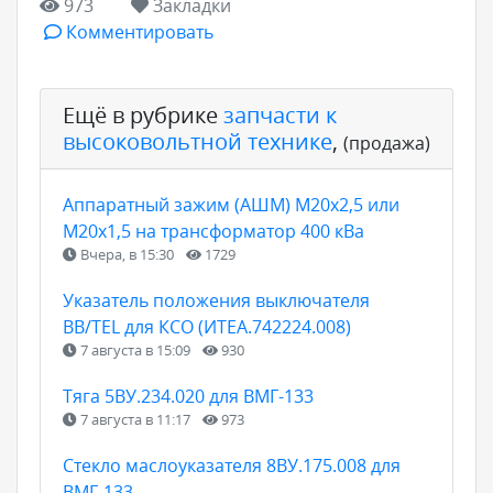
973
Закладки
Комментировать
Ещё в рубрике
запчасти к
высоковольтной технике
,
(продажа)
Аппаратный зажим (АШМ) М20х2,5 или
М20х1,5 на трансформатор 400 кВа
Вчера, в 15:30
1729
Указатель положения выключателя
BB/TEL для КСО (ИТЕА.742224.008)
7 августа в 15:09
930
Тяга 5ВУ.234.020 для ВМГ-133
7 августа в 11:17
973
Стекло маслоуказателя 8ВУ.175.008 для
ВМГ-133