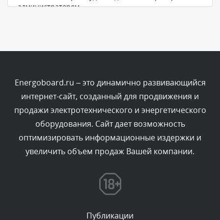
администратором.
Вчера, в 20:07
Комментарий проверяется
Текст комментария будет виден после проверки
администратором.
Вчера, в 16:57
Energoboard.ru – это динамично развивающийся
интернет-сайт, созданный для продвижения и
Комментарий проверяется
продажи электротехнического и энергетического
Текст комментария будет виден после проверки
оборудования. Сайт дает возможность
администратором.
Вчера, в 13:26
оптимизировать информационные издержки и
увеличить объем продаж Вашей компании.
Комментарий проверяется
Текст комментария будет виден после проверки
администратором.
Вчера, в 12:52
Публикации
Комментарий проверяется