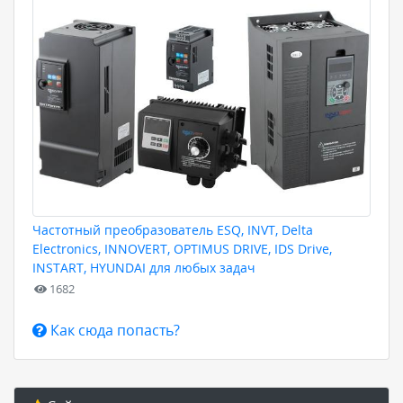
Частотный преобразователь ESQ, INVT, Delta
Electronics, INNOVERT, OPTIMUS DRIVE, IDS Drive,
INSTART, HYUNDAI для любых задач
1682
Как сюда попасть?