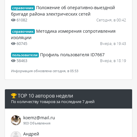
Положение об оперативно-выездной
справочник
бригаде района электрических сетей
61082
Сегодня, в 00:42
Методика измерения сопротивления
справочник
изоляции
60745
Вчера, в 19:43
Профиль пользователя ID7667
пользователи
58463
Вчера, в 18:19
Информация обновлена сегодня, в 05:53
TOP 10 авторов недели
По количеству товаров за последние 7 дней
koemz@mail.ru
903 Объявления
Андрей