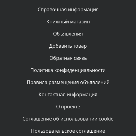
Текст комментария будет виден после проверки
Справочная информация
администратором.
Вчера, в 12:23
Книжный магазин
Объявления
Комментарий проверяется
Текст комментария будет виден после проверки
Добавить товар
администратором.
Вчера, в 12:19
Обратная связь
Политика конфиденциальности
Комментарий проверяется
Текст комментария будет виден после проверки
Правила размещения объявлений
администратором.
Вчера, в 11:01
Контактная информация
О проекте
Комментарий проверяется
Текст комментария будет виден после проверки
Соглашение об использовании cookie
администратором.
Вчера, в 09:03
Пользовательское соглашение