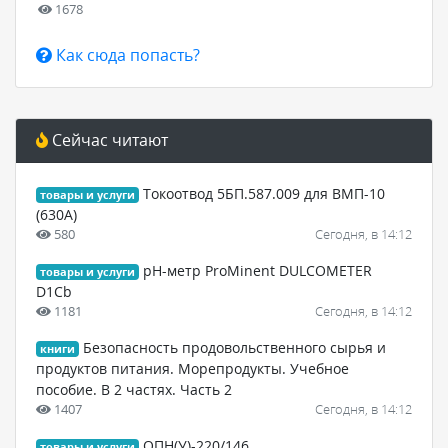
1678
Как сюда попасть?
Сейчас читают
Токоотвод 5БП.587.009 для ВМП-10
товары и услуги
(630А)
580
Сегодня, в 14:12
pH-метр ProMinent DULCOMETER
товары и услуги
D1Cb
1181
Сегодня, в 14:12
Безопасность продовольственного сырья и
книги
продуктов питания. Морепродукты. Учебное
пособие. В 2 частях. Часть 2
1407
Сегодня, в 14:12
ОПН(У)-220/146
товары и услуги