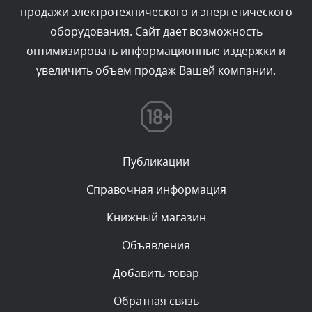
продажи электротехнического и энергетического
Текст комментария будет виден после проверки
оборудования. Сайт дает возможность
администратором.
Сегодня, в 06:42
оптимизировать информационные издержки и
увеличить объем продаж Вашей компании.
Комментарий проверяется
Текст комментария будет виден после проверки
администратором.
Сегодня, в 06:35
Публикации
Комментарий проверяется
Текст комментария будет виден после проверки
Справочная информация
администратором.
Сегодня, в 05:57
Книжный магазин
Объявления
Комментарий проверяется
Текст комментария будет виден после проверки
Добавить товар
администратором.
Сегодня, в 03:09
Обратная связь