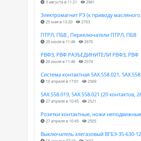
3 августа в 11:21
2961
Электромагнит РЭ (к приводу масляного
25 мая в 13:20
2703
ПТРЛ, ПБВ , Переключатели ПТРЛ, ПБВ
20 июля в 11:46
2670
РВФЗ, РВФ РАЗЪЕДИНИТЕЛИ РВФЗ, РВФ
20 июля в 11:46
2574
Cистема контактная 5АХ.558.021, 5АХ.558
10 апреля в 17:01
2569
5АХ.558.019, 5АХ.558.021 (20 контактов, 2
27 апреля в 10:45
2521
Розетки контактные, ножи неподвижные КР
27 апреля в 10:45
2505
Выключатель элегазовый ВГБЭ-35-630-12
15 июня в 07:18
2447