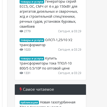
Генераторы серий
товары и услуги
ЕСС5, ОС, СМЧ от 4-х до 150кВт для
агрегатов дизельных и сварочных,
ж/д и строительной спецтехники,
речных судов, установок буровых,
сваебоев
2779
Сегодня, в 03:29
ОЛСП-1,25/10 У2
товары и услуги
трансформатор
1020
Сегодня, в 03:29
Купить
товары и услуги
трансформаторы тока ТПОЛ-10
800/5 0.5/10Р по оптовой цене
1331
Сегодня, в 03:29
Самое читаемое
Новая газотурбинная
публикации