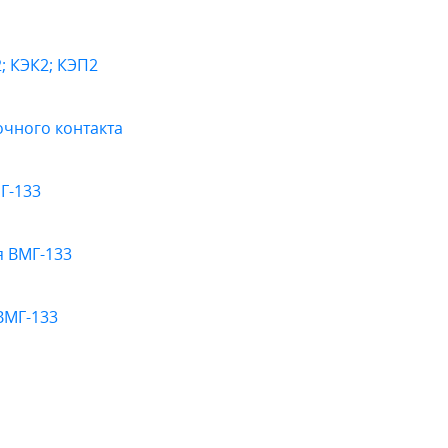
; КЭК2; КЭП2
очного контакта
Г-133
я ВМГ-133
ВМГ-133