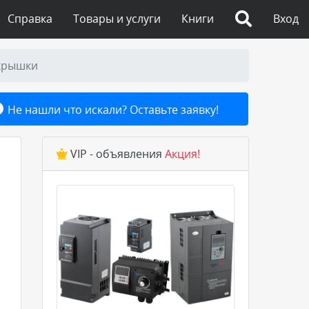
Справка
Товары и услуги
Книги
Вход
 крышки
Не нашли что искали? Оставьте заявку!
VIP - объявления
Акция!