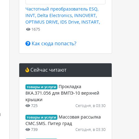
Частотный преобразователь ESQ,
INVT, Delta Electronics, INNOVERT,
OPTIMUS DRIVE, IDS Drive, INSTART,
HYUNDAI для любых задач
1675
Как сюда попасть?
Сейчас читают
Прокладка
товары и услуги
8КА.371.056 для ВМПЭ-10 верхней
крышки
725
Сегодня, в 03:30
и
Массовая рассылка
товары и услуги
СМС.SMS. Питер град
739
Сегодня, в 03:30