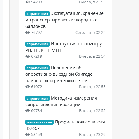
94203
Вчера, в 22:55
Эксплуатация, хранение
справочник
и транспортировка кислородных
баллонов
76797
Сегодня, в 02:22
Инструкция по осмотру
справочник
РП, ТП, КТП, МТП
67219
Вчера, в 22:54
Положение об
справочник
оперативно-выездной бригаде
района электрических сетей
61072
Вчера, в 22:55
Методика измерения
справочник
сопротивления изоляции
60734
Вчера, в 22:55
Профиль пользователя
пользователи
ID7667
58459
Вчера, в 23:29