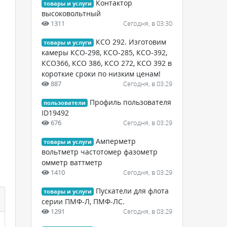
Контактор
товары и услуги
высоковольтный
1311
Сегодня, в 03:30
КСО 292. Изготовим
товары и услуги
камеры КСО-298, КСО-285, КСО-392,
КСО366, КСО 386, КСО 272, КСО 392 в
короткие сроки по низким ценам!
887
Сегодня, в 03:29
Профиль пользователя
пользователи
ID19492
676
Сегодня, в 03:29
Амперметр
товары и услуги
вольтметр частотомер фазометр
омметр ваттметр
1410
Сегодня, в 03:29
Пускатели для флота
товары и услуги
серии ПМФ-Л, ПМФ-ЛС.
1291
Сегодня, в 03:29