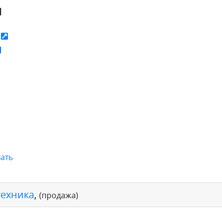
я
ь
ать
техника
,
(продажа)