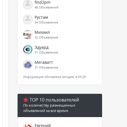
find2pm
46 Объявлений
Рустам
34 Объявления
Михаил
32 Объявления
Эдуард
31 Объявление
Мегаватт
31 Объявление
Информация обновлена сегодня, в 03:29
TOP 10 пользователей
По количеству размещенных
объявлений за всё время
Евгений