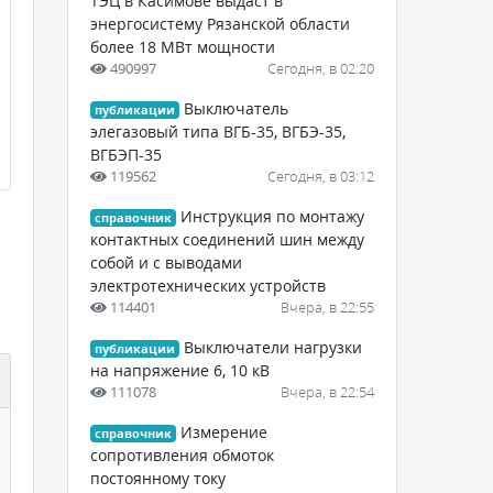
ТЭЦ в Касимове выдаст в
энергосистему Рязанской области
более 18 МВт мощности
490997
Сегодня, в 02:20
Выключатель
публикации
элегазовый типа ВГБ-35, ВГБЭ-35,
ВГБЭП-35
119562
Сегодня, в 03:12
Инструкция по монтажу
справочник
контактных соединений шин между
собой и с выводами
электротехнических устройств
114401
Вчера, в 22:55
Выключатели нагрузки
публикации
на напряжение 6, 10 кВ
111078
Вчера, в 22:54
Измерение
справочник
сопротивления обмоток
постоянному току