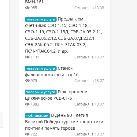
ВМН-161
955
Сегодня, в 13:08
Предлагаем
товары и услуги
счетчики: СЭО-1.15, СЭО-1.18,
СЭО-1.19, СЭО-1.15Д, СЭБ-2А.05.2.11,
СЭБ-2А.05.2.12, СЭБ-2А.07Д.232.1,
СЭБ-2АК.05.2, ПСЧ-3ТАК.03.2,
ПСЧ-4ТАК.04.2, и др.
1131
Сегодня, в 13:07
Cтанок
товары и услуги
фальцепрокатный стд-16
975
Сегодня, в 13:07
Реле времени
товары и услуги
циклическое РСВ-01-5
1083
Сегодня, в 13:07
В День 80 - летия
публикации
Великой Победы курские энергетики
почтили память героев
722
Сегодня, в 13:07