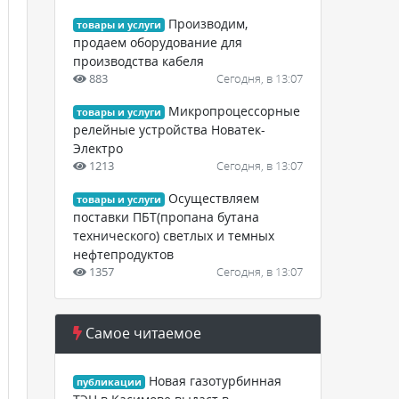
Производим,
товары и услуги
продаем оборудование для
производства кабеля
883
Сегодня, в 13:07
Микропроцессорные
товары и услуги
релейные устройства Новатек-
Электро
1213
Сегодня, в 13:07
Осуществляем
товары и услуги
поставки ПБТ(пропана бутана
технического) светлых и темных
нефтепродуктов
1357
Сегодня, в 13:07
Самое читаемое
Новая газотурбинная
публикации