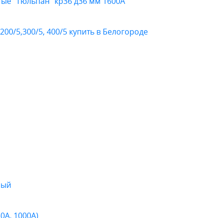
ые "Тюльпан" кр36 д36 мм 1600А
,200/5,300/5, 400/5 купить в Белогороде
ный
0А, 1000А)