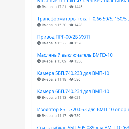
Втычные контакты ячеек КРУ пластинчат
Вчера, в 17:21
1445
Трансформаторы тока Т-0,66 50/5, 150/5 
Вчера, в 15:30
1428
Привод ПРГ-00/2Б УХЛ1
Вчера, в 15:22
1578
Масляный выключатель ВМПЭ-10
Вчера, в 15:09
1356
Камера 5БП.740.233 для ВМП-10
Вчера, в 11:18
586
Камера 6БП.740.234 для ВМП-10
Вчера, в 11:18
621
Изолятор 8БП.720.053 для ВМП-10 опор
Вчера, в 11:17
739
Связь гибкая 5БП.505.089 для ВМП-10 (63