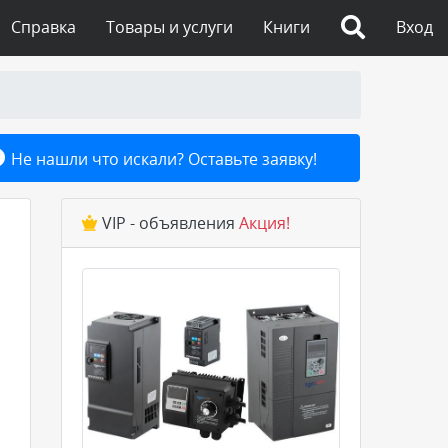
Справка
Товары и услуги
Книги
Вход
Не нашли что искали? Оставьте заявку!
VIP - объявления
Акция!