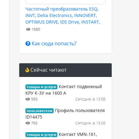
Частотный преобразователь ESQ,
INVT, Delta Electronics, INNOVERT,
OPTIMUS DRIVE, IDS Drive, INSTART,
HYUNDAI для любых задач
1680
Как сюда попасть?
Сейчас читают
Контакт подвижный
товары и услуги
КРУ К-3У на 1600 А
593
Сегодня, в 13:08
Профиль пользователя
пользователи
ID14475
792
Сегодня, в 13:08
Контакт VMN-161,
товары и услуги