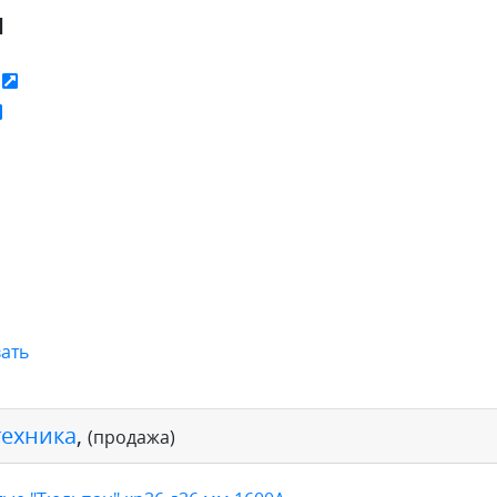
я
ь
ать
техника
,
(продажа)