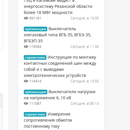
ТЭЦ в Касимове выдаст в
энергосистему Рязанской области
более 18 МВт мощности
491181
Сегодня, в 13:05
Выключатель
публикации
элегазовый типа ВГБ-35, ВГБЭ-35,
ВГБЭП-35
119584
Сегодня, в 11:38
Инструкция по монтажу
справочник
контактных соединений шин между
собой и с выводами
электротехнических устройств
114414
Сегодня, в 13:03
Выключатели нагрузки
публикации
на напряжение 6, 10 кВ
111087
Сегодня, в 06:13
Измерение
справочник
сопротивления обмоток
постоянному току