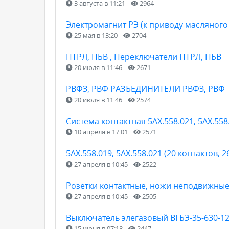
3 августа в 11:21
2964
Электромагнит РЭ (к приводу масляного
25 мая в 13:20
2704
ПТРЛ, ПБВ , Переключатели ПТРЛ, ПБВ
20 июля в 11:46
2671
РВФЗ, РВФ РАЗЪЕДИНИТЕЛИ РВФЗ, РВФ
20 июля в 11:46
2574
Cистема контактная 5АХ.558.021, 5АХ.558
10 апреля в 17:01
2571
5АХ.558.019, 5АХ.558.021 (20 контактов, 2
27 апреля в 10:45
2522
Розетки контактные, ножи неподвижные КР
27 апреля в 10:45
2505
Выключатель элегазовый ВГБЭ-35-630-12
15 июня в 07:18
2447