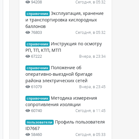
94208
Сегодня, в 05:32
Эксплуатация, хранение
справочник
и транспортировка кислородных
баллонов
76803
Сегодня, в 05:32
Инструкция по осмотру
справочник
РП, ТП, КТП, МТП
67222
Вчера, в 23:34
Положение об
справочник
оперативно-выездной бригаде
района электрических сетей
61079
Вчера, в 23:45
Методика измерения
справочник
сопротивления изоляции
60740
Сегодня, в 11:45
Профиль пользователя
пользователи
ID7667
58460
Сегодня, в 05:33