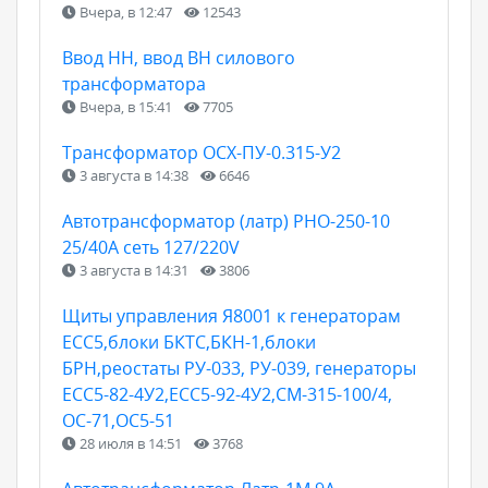
Вчера, в 12:47
12543
Ввод НН, ввод ВН силового
трансформатора
Вчера, в 15:41
7705
Трансформатор ОСХ-ПУ-0.315-У2
3 августа в 14:38
6646
Автотрансформатор (латр) РНО-250-10
25/40А сеть 127/220V
3 августа в 14:31
3806
Щиты управления Я8001 к генераторам
ЕСС5,блоки БКТС,БКН-1,блоки
БРН,реостаты РУ-033, РУ-039, генераторы
ЕСС5-82-4У2,ЕСС5-92-4У2,СМ-315-100/4,
ОС-71,ОС5-51
28 июля в 14:51
3768