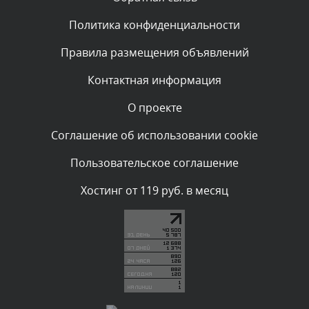
Политика конфиденциальности
Комментарий проверяется
Текст комментария будет виден после проверки
Правила размещения объявлений
администратором.
Вчера, в 09:03
Контактная информация
О проекте
Комментарий проверяется
Текст комментария будет виден после проверки
Соглашение об использовании cookie
администратором.
Вчера, в 07:26
Пользовательское соглашение
Комментарий проверяется
Хостинг от 119 руб. в месяц
Текст комментария будет виден после проверки
администратором.
Вчера, в 05:53
Комментарий проверяется
Текст комментария будет виден после проверки
администратором.