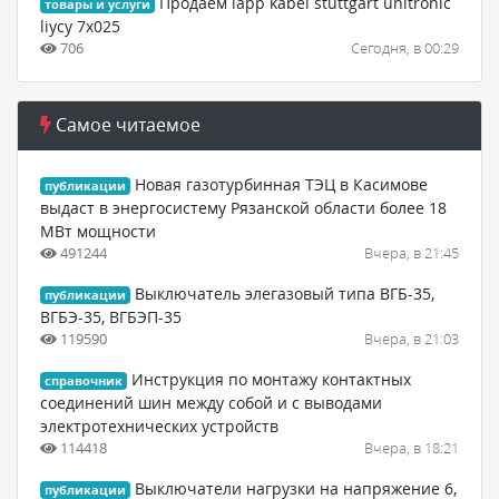
Продаем lapp kabel stuttgart unitronic
товары и услуги
liycy 7x025
706
Сегодня, в 00:29
Самое читаемое
Новая газотурбинная ТЭЦ в Касимове
публикации
выдаст в энергосистему Рязанской области более 18
МВт мощности
491244
Вчера, в 21:45
Выключатель элегазовый типа ВГБ-35,
публикации
ВГБЭ-35, ВГБЭП-35
119590
Вчера, в 21:03
Инструкция по монтажу контактных
справочник
соединений шин между собой и с выводами
электротехнических устройств
114418
Вчера, в 18:21
Выключатели нагрузки на напряжение 6,
публикации