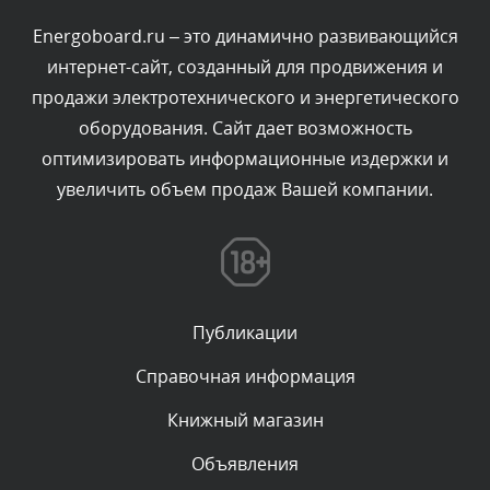
Сегодня, в 00:40
Energoboard.ru – это динамично развивающийся
интернет-сайт, созданный для продвижения и
Комментарий проверяется
продажи электротехнического и энергетического
Текст комментария будет виден после проверки
оборудования. Сайт дает возможность
администратором.
Сегодня, в 00:04
оптимизировать информационные издержки и
увеличить объем продаж Вашей компании.
Комментарий проверяется
Текст комментария будет виден после проверки
администратором.
Вчера, в 23:39
Публикации
Комментарий проверяется
Текст комментария будет виден после проверки
Справочная информация
администратором.
Вчера, в 23:22
Книжный магазин
Объявления
Комментарий проверяется