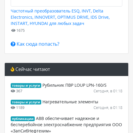
Частотный преобразователь ESQ, INVT, Delta
Electronics, INNOVERT, OPTIMUS DRIVE, IDS Drive,
INSTART, HYUNDAI для любых задач
1675
Как сюда попасть?
Сейчас читают
Рубильник ПВР LOUP LPN-160/S
товары и услуги
367
Сегодня, в 01:18
Нагревательные элементы
товары и услуги
1189
Сегодня, в 01:18
ABB обеспечивает надежное и
публикации
бесперебойное электроснабжение предприятия ООО
«ЗапСибНефтехим»