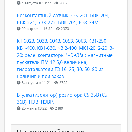
4 августа в 13:22
3002
Бесконтактный датчик БВК-201, БВК-204,
БВК-221, БВК-222, БВК-201, БВК-24М
22 апреля в 16:32
2970
КТ 6023, 6033, 6043, 6053, 6063, КВ1-250,
КВ1-400, КВ1-630, КВ 2-400, МК1-20, 2-20, 3-
20; реле, контакторы "ЧЭАЗ"а ; магнитные
пускатели ПМ 12 5,6 величина;
гидротолкатели ТЭ 16, 25, 30, 50, 80 из
наличия и под заказ
3 августа в 11:21
2755
Втулка (изолятор) резистора С5-35В (С5-
36В), ПЭВ, ПЭВР.
25 мая в 13:22
2489
Последние публикации