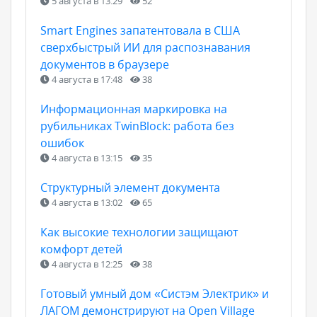
5 августа в 13:29
52
Smart Engines запатентовала в США
сверхбыстрый ИИ для распознавания
документов в браузере
4 августа в 17:48
38
Информационная маркировка на
рубильниках TwinBlock: работа без
ошибок
4 августа в 13:15
35
Структурный элемент документа
4 августа в 13:02
65
Как высокие технологии защищают
комфорт детей
4 августа в 12:25
38
Готовый умный дом «Систэм Электрик» и
ЛАГОМ демонстрируют на Open Village