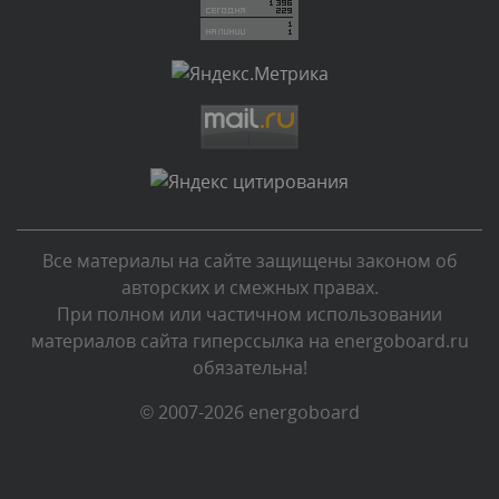
Комментарий проверяется
Текст комментария будет виден после проверки
администратором.
Вчера, в 21:12
Комментарий проверяется
Текст комментария будет виден после проверки
администратором.
Вчера, в 20:58
Все материалы на сайте защищены законом об
Комментарий проверяется
авторских и смежных правах.
Текст комментария будет виден после проверки
При полном или частичном использовании
администратором.
материалов сайта гиперссылка на energoboard.ru
Вчера, в 20:35
обязательна!
Комментарий проверяется
© 2007-2026 energoboard
Текст комментария будет виден после проверки
администратором.
Вчера, в 20:02