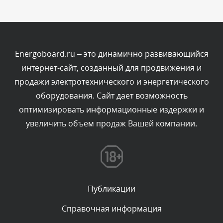
Комментарий проверяется
Текст комментария будет виден после проверки
администратором.
Сегодня, в 12:23
Energoboard.ru – это динамично развивающийся
интернет-сайт, созданный для продвижения и
Комментарий проверяется
продажи электротехнического и энергетического
Текст комментария будет виден после проверки
оборудования. Сайт дает возможность
администратором.
Сегодня, в 12:19
оптимизировать информационные издержки и
увеличить объем продаж Вашей компании.
Комментарий проверяется
Текст комментария будет виден после проверки
администратором.
Сегодня, в 11:01
Публикации
Комментарий проверяется
Текст комментария будет виден после проверки
Справочная информация
администратором.