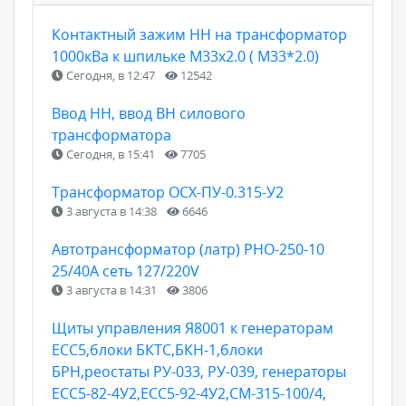
Контактный зажим НН на трансформатор
1000кВа к шпильке М33х2.0 ( М33*2.0)
Сегодня, в 12:47
12542
Ввод НН, ввод ВН силового
трансформатора
Сегодня, в 15:41
7705
Трансформатор ОСХ-ПУ-0.315-У2
3 августа в 14:38
6646
Автотрансформатор (латр) РНО-250-10
25/40А сеть 127/220V
3 августа в 14:31
3806
Щиты управления Я8001 к генераторам
ЕСС5,блоки БКТС,БКН-1,блоки
БРН,реостаты РУ-033, РУ-039, генераторы
ЕСС5-82-4У2,ЕСС5-92-4У2,СМ-315-100/4,