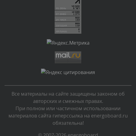
администратором.
Сегодня, в 05:31
Комментарий проверяется
Текст комментария будет виден после проверки
администратором.
Сегодня, в 04:44
Комментарий проверяется
Текст комментария будет виден после проверки
администратором.
Сегодня, в 04:43
Все материалы на сайте защищены законом об
Комментарий проверяется
авторских и смежных правах.
Текст комментария будет виден после проверки
При полном или частичном использовании
администратором.
материалов сайта гиперссылка на energoboard.ru
Сегодня, в 03:34
обязательна!
Комментарий проверяется
© 2007-2026 energoboard