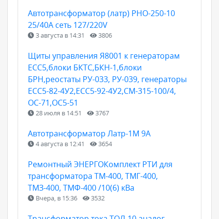
Автотрансформатор (латр) РНО-250-10
25/40А сеть 127/220V
3 августа в 14:31
3806
Щиты управления Я8001 к генераторам
ЕСС5,блоки БКТС,БКН-1,блоки
БРН,реостаты РУ-033, РУ-039, генераторы
ЕСС5-82-4У2,ЕСС5-92-4У2,СМ-315-100/4,
ОС-71,ОС5-51
28 июля в 14:51
3767
Автотрансформатор Латр-1М 9А
4 августа в 12:41
3654
Ремонтный ЭНЕРГОКомплект РТИ для
трансформатора ТМ-400, ТМГ-400,
ТМЗ-400, ТМФ-400 /10(6) кВа
Вчера, в 15:36
3532
Трансформатор тока ТОЛ-10 аналог