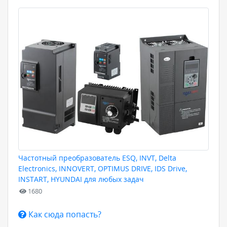
Частотный преобразователь ESQ, INVT, Delta
Electronics, INNOVERT, OPTIMUS DRIVE, IDS Drive,
INSTART, HYUNDAI для любых задач
1680
Как сюда попасть?