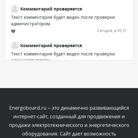
Комментарий проверяется
Текст комментария будет виден после проверки
администратором.
Сегодня, в 05:31
Комментарий проверяется
Текст комментария будет виден после проверки
администратором.
Сегодня, в 04:44
Комментарий проверяется
Текст комментария будет виден после проверки
администратором.
Сегодня, в 04:43
Energoboard.ru – это динамично развивающийся
интернет-сайт, созданный для продвижения и
Комментарий проверяется
продажи электротехнического и энергетического
Текст комментария будет виден после проверки
оборудования. Сайт дает возможность
администратором.