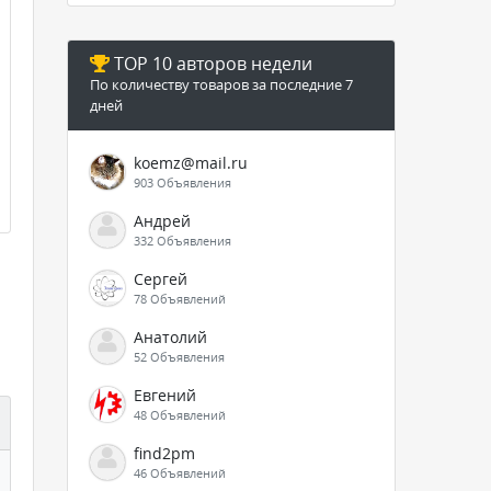
TOP 10 авторов недели
По количеству товаров за последние 7
дней
koemz@mail.ru
903 Объявления
Андрей
332 Объявления
Сергей
78 Объявлений
Анатолий
52 Объявления
Евгений
48 Объявлений
find2pm
46 Объявлений