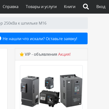
Справка
Товары и услуги
Книги
Вход
р 250кВа к шпильке М16
Не нашли что искали? Оставьте заявку!
VIP - объявления
Акция!