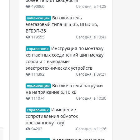
более 18 МВт мощности
490860
Сегодня, в 14:28
Выключатель
публикации
элегазовый типа ВГБ-35, ВГБЭ-35,
ВГБЭП-35
119555
Сегодня, в 13:41
Инструкция по монтажу
справочник
контактных соединений шин между
собой и с выводами
электротехнических устройств
114392
Сегодня, в 09:21
Выключатели нагрузки
публикации
на напряжение 6, 10 кВ
111074
Сегодня, в 10:30
Измерение
справочник
сопротивления обмоток
постоянному току
94202
Сегодня, в 11:26