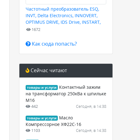
Частотный преобразователь ESQ,
INVT, Delta Electronics, INNOVERT,
OPTIMUS DRIVE, IDS Drive, INSTART,
HYUNDAI для любых задач
1672
Как сюда попасть?
Сейчас читают
Контактный зажим
товары и услуги
на трансформатор 250кВа к шпильке
М16
442
Сегодня, в 14:38
Масло
товары и услуги
Компрессорное ХФ22С-16
1103
Сегодня, в 14:38