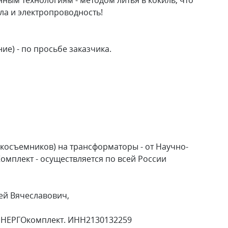
ла и электропроводность!
е) - по просьбе заказчика.
окосъемников) на трансформаторы - от Научно-
мплект - осуществляется по всей России
ей Вячеславович,
ЭНЕРГОкомплект. ИНН2130132259