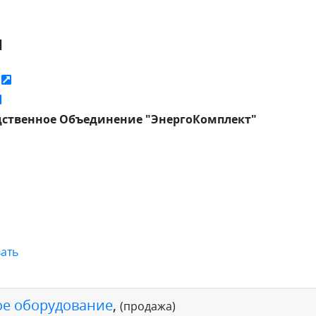
я
ь
ственное Объединение "ЭнергоКомплект"
ать
е оборудование
,
(продажа)