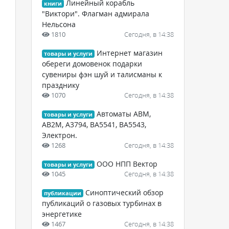
Линейный корабль
книги
"Виктори". Флагман адмирала
Нельсона
1810
Сегодня, в 14:38
Интернет магазин
товары и услуги
обереги домовенок подарки
сувениры фэн шуй и талисманы к
празднику
1070
Сегодня, в 14:38
Автоматы АВМ,
товары и услуги
АВ2М, А3794, ВА5541, ВА5543,
Электрон.
1268
Сегодня, в 14:38
ООО НПП Вектор
товары и услуги
1045
Сегодня, в 14:38
Синоптический обзор
публикации
публикаций о газовых турбинах в
энергетике
1467
Сегодня, в 14:38