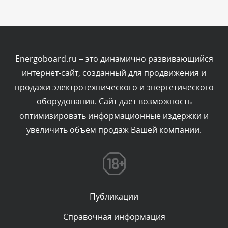
Комментарий проверяется
Текст комментария будет виден после проверки
администратором.
Вчера, в 23:04
Energoboard.ru – это динамично развивающийся
интернет-сайт, созданный для продвижения и
Комментарий проверяется
продажи электротехнического и энергетического
Текст комментария будет виден после проверки
оборудования. Сайт дает возможность
администратором.
Вчера, в 22:38
оптимизировать информационные издержки и
увеличить объем продаж Вашей компании.
Комментарий проверяется
Текст комментария будет виден после проверки
администратором.
Вчера, в 21:57
Публикации
Комментарий проверяется
Текст комментария будет виден после проверки
Справочная информация
администратором.