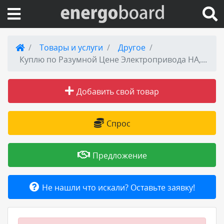
Вход на сайт
Товары и услуги
Другое
Куплю по Разумной Цене Электропривода НА, НМ, НБ, ВБ, ВА, ВВ, ВГ, ВД, НВ, НГ, НД, ЭП4, ПК, ВПК, С хранения и б/у. Неликвиды, А так же Любые Комплектующие к Электроприводам, Производства ЗАО Тула Электропривод, Самовывоз по всей России
Поиск по сайту
Добавить свой товар
Публикации
Справка
Спрос
Книги
Предложение
Товары и услуги
Не нашли что искали? Оставьте заявку!
Добавить товар или услугу