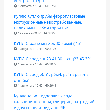
6п4, рв2-, п1д-1в"
1 августа в 10:45
3757
Куплю Куплю трубы фторопластовые
экструзионные невостребованные,
неликвиды любой город РФ
19 июля в 09:30
3325
КУПЛЮ разъемы 2рм30-2рмд(т)45"
1 августа в 10:43
3125
КУПЛЮ соед снц23-41-30.....снц23-45-39"
1 августа в 10:42
3077
КУПЛЮ соед рбн1, рбм4, рс4тв-рс50тв,
онц-бм"
1 августа в 10:42
2943
Куплю калия гидроокись, сода
кальцинированная, глицерин, натр едкий
и другое неликвиды по РФ