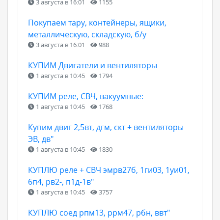
3 августа в 16:01
1155
Покупаем тару, контейнеры, ящики,
металлическую, складскую, б/у
3 августа в 16:01
988
КУПИМ Двигатели и вентиляторы
1 августа в 10:45
1794
КУПИМ реле, СВЧ, вакуумные:
1 августа в 10:45
1768
Купим двиг 2,5вт, дгм, скт + вентиляторы
ЭВ, дв"
1 августа в 10:45
1830
КУПЛЮ реле + СВЧ эмрв27б, 1ги03, 1уи01,
6п4, рв2-, п1д-1в"
1 августа в 10:45
3757
КУПЛЮ соед рпм13, ррм47, рбн, ввт"