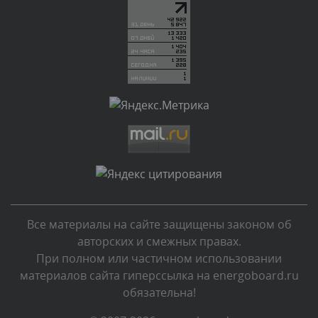
администратором.
Вчера, в 20:02
Комментарий проверяется
Текст комментария будет виден после проверки
администратором.
Вчера, в 18:49
Комментарий проверяется
Текст комментария будет виден после проверки
администратором.
Вчера, в 16:38
Все материалы на сайте защищены законом об
Комментарий проверяется
авторских и смежных правах.
Текст комментария будет виден после проверки
При полном или частичном использовании
администратором.
материалов сайта гиперссылка на energoboard.ru
Вчера, в 16:20
обязательна!
Комментарий проверяется