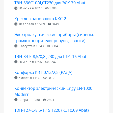
ТЭН-336С10/4,0Т230 для ЭСК-70 Abat
30 июня в 10:16
3784
Кресло крановщика ККС-2
10 апреля в 16:09
3449
Электроакустические приборы (сирены,
громкоговорители, ревуны, звонки)
3 августа в 13:43
3384
ТЭН-84-5-8,5/0,8 J230 для ШРТ16 Abat
30 июня в 12:07
3247
Конфорка КЭТ-0,13/2,5 (РАДА)
6 июля в 11:32
2812
Конвектор электрический Engy EN-1000
Modern
Вчера, в 13:58
2804
ТЭН-127-С-8,5/1,15 Т220 (КЭТ0,09 Abat)