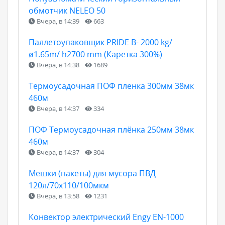
обмотчик NELEO 50
Вчера, в 14:39
663
Паллетоупаковщик PRIDE В- 2000 kg/
ø1.65m/ h2700 mm (Каретка 300%)
Вчера, в 14:38
1689
Термоусадочная ПОФ пленка 300мм 38мк
460м
Вчера, в 14:37
334
ПОФ Термоусадочная плёнка 250мм 38мк
460м
Вчера, в 14:37
304
Мешки (пакеты) для мусора ПВД
120л/70х110/100мкм
Вчера, в 13:58
1231
Конвектор электрический Engy EN-1000