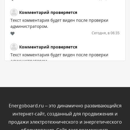
Комментарий проверяется
Текст комментария будет виден после проверки
администратором.
Сегодня, в 06:35
Комментарий проверяется
Текст комментария будет виден после проверки
администратором.
Сегодня, в 05:57
Комментарий проверяется
Текст комментария будет виден после проверки
администратором.
Сегодня, в 03:09
Energoboard.ru – это динамично развивающийся
интернет-сайт, созданный для продвижения и
Комментарий проверяется
продажи электротехнического и энергетического
Текст комментария будет виден после проверки
администратором.