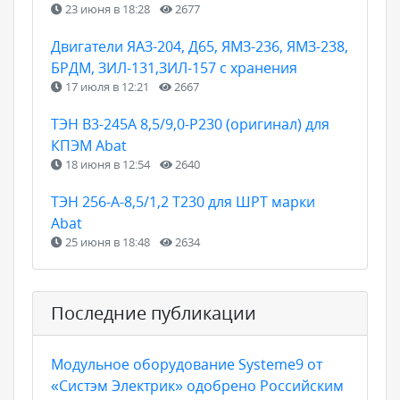
23 июня в 18:28
2677
Двигатели ЯАЗ-204, Д65, ЯМЗ-236, ЯМЗ-238,
БРДМ, ЗИЛ-131,ЗИЛ-157 с хранения
17 июля в 12:21
2667
ТЭН B3-245A 8,5/9,0-P230 (оригинал) для
КПЭМ Abat
18 июня в 12:54
2640
ТЭН 256-А-8,5/1,2 Т230 для ШРТ марки
Abat
25 июня в 18:48
2634
Последние публикации
Модульное оборудование Systeme9 от
«Систэм Электрик» одобрено Российским