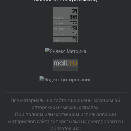
Текст комментария будет виден после проверки
администратором.
Сегодня, в 03:34
Комментарий проверяется
Текст комментария будет виден после проверки
администратором.
Сегодня, в 01:33
Комментарий проверяется
Текст комментария будет виден после проверки
администратором.
Сегодня, в 00:13
Все материалы на сайте защищены законом об
Комментарий проверяется
авторских и смежных правах.
Текст комментария будет виден после проверки
При полном или частичном использовании
администратором.
материалов сайта гиперссылка на energoboard.ru
Вчера, в 23:48
обязательна!