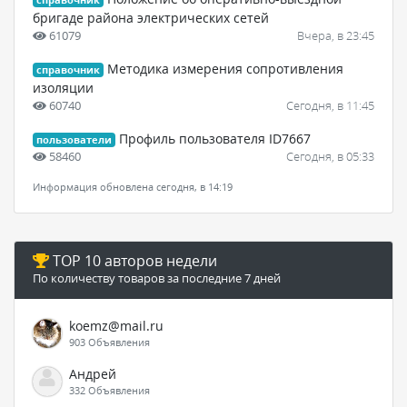
справочник
бригаде района электрических сетей
61079
Вчера, в 23:45
Методика измерения сопротивления
справочник
изоляции
60740
Сегодня, в 11:45
Профиль пользователя ID7667
пользователи
58460
Сегодня, в 05:33
Информация обновлена сегодня, в 14:19
TOP 10 авторов недели
По количеству товаров за последние 7 дней
koemz@mail.ru
903 Объявления
Андрей
332 Объявления