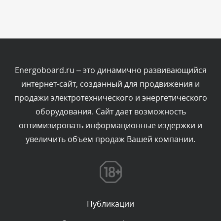
Сегодня, в 11:01
Комментарий проверяется
Текст комментария будет виден после проверки
администратором.
Сегодня, в 09:03
Energoboard.ru – это динамично развивающийся
интернет-сайт, созданный для продвижения и
Комментарий проверяется
продажи электротехнического и энергетического
Текст комментария будет виден после проверки
оборудования. Сайт дает возможность
администратором.
Сегодня, в 07:26
оптимизировать информационные издержки и
увеличить объем продаж Вашей компании.
Комментарий проверяется
Текст комментария будет виден после проверки
администратором.
Сегодня, в 05:53
Публикации
Комментарий проверяется
Текст комментария будет виден после проверки