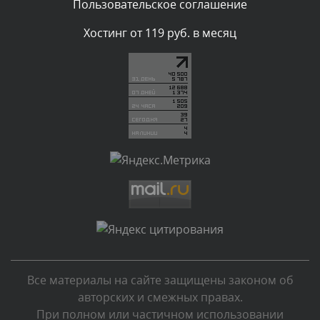
Пользовательское соглашение
Комментарий проверяется
Хостинг от 119 руб. в месяц
Текст комментария будет виден после проверки
администратором.
Вчера, в 19:27
Комментарий проверяется
Текст комментария будет виден после проверки
администратором.
Вчера, в 16:49
Комментарий проверяется
Текст комментария будет виден после проверки
администратором.
Вчера, в 15:09
Все материалы на сайте защищены законом об
Комментарий проверяется
авторских и смежных правах.
Текст комментария будет виден после проверки
При полном или частичном использовании