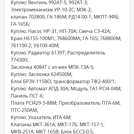
Куплю: Вентиль 992АТ-5; 992АТ-3;
Электромеханизм УР-10-2С; МЗК-2;
клапан 702800; ГА-186М; РД14-00-1; МКПТ-9ФБ;
ГА-165Б;
Куплю: Насос НР-31; НП-70А; Свеча СЭ-42А;
Кран Н6155-100М1; 768600МА; ГА-165; 768800М;
761100-2; У6100-40М;
Куплю: Радиатор 6139Т; Распределитель
774300;
Заслонка 4084Т с эл-мех МПК-13А-5;
Куплю: Заслонка 624500М;
блок БРЗУ-115ВО; трансформатор ТФ2-400/1;
Куплю: Автомат АПД-30А; Модуль ТА1-PCI4-04M;
Панель ПСГ-6;
Плата PCI429-3-88M; Преобразователь ПТА-6М;
ПТС-250АМ;
Куплю: Указатель ИТА-6М;
Клапаны МКТ-361А; МКТ-17Б; МКТ-157-1;
МКВ-251А; МКТ-165В; Блок БСС3-0.5;