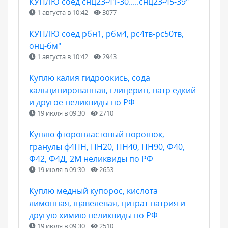
КУПЛЮ соед снц23-41-30.....снц23-45-39"
1 августа в 10:42
3077
КУПЛЮ соед рбн1, рбм4, рс4тв-рс50тв,
онц-бм"
1 августа в 10:42
2943
Куплю калия гидроокись, сода
кальцинированная, глицерин, натр едкий
и другое неликвиды по РФ
19 июля в 09:30
2710
Куплю фторопластовый порошок,
гранулы ф4ПН, ПН20, ПН40, ПН90, Ф40,
Ф42, Ф4Д, 2М неликвиды по РФ
19 июля в 09:30
2653
Куплю медный купорос, кислота
лимонная, щавелевая, цитрат натрия и
другую химию неликвиды по РФ
19 июля в 09:30
2510