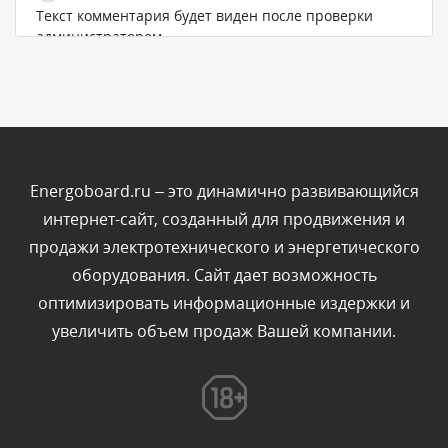
Текст комментария будет виден после проверки
администратором.
Сегодня, в 04:44
Комментарий проверяется
Текст комментария будет виден после проверки
администратором.
Сегодня, в 04:43
Energoboard.ru – это динамично развивающийся
интернет-сайт, созданный для продвижения и
Комментарий проверяется
продажи электротехнического и энергетического
Текст комментария будет виден после проверки
оборудования. Сайт дает возможность
администратором.
Сегодня, в 03:34
оптимизировать информационные издержки и
увеличить объем продаж Вашей компании.
Комментарий проверяется
Текст комментария будет виден после проверки
администратором.
Сегодня, в 01:33