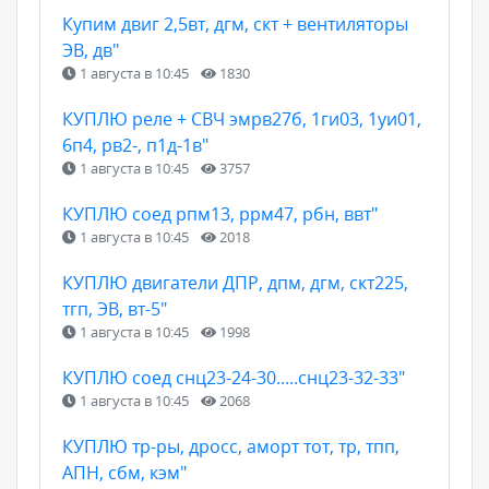
Купим двиг 2,5вт, дгм, скт + вентиляторы
ЭВ, дв"
1 августа в 10:45
1830
КУПЛЮ реле + СВЧ эмрв27б, 1ги03, 1уи01,
6п4, рв2-, п1д-1в"
1 августа в 10:45
3757
КУПЛЮ соед рпм13, ррм47, рбн, ввт"
1 августа в 10:45
2018
КУПЛЮ двигатели ДПР, дпм, дгм, скт225,
тгп, ЭВ, вт-5"
1 августа в 10:45
1998
КУПЛЮ соед снц23-24-30.....снц23-32-33"
1 августа в 10:45
2068
КУПЛЮ тр-ры, дросс, аморт тот, тр, тпп,
АПН, сбм, кэм"