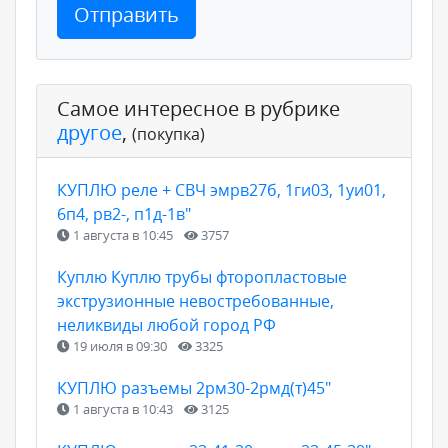
Отправить
Самое интересное в рубрике
другое
,
(покупка)
КУПЛЮ реле + СВЧ эмрв27б, 1ги03, 1уи01,
6п4, рв2-, п1д-1в"
1 августа в 10:45
3757
Куплю Куплю трубы фторопластовые
экструзионные невостребованные,
неликвиды любой город РФ
19 июля в 09:30
3325
КУПЛЮ разъемы 2рм30-2рмд(т)45"
1 августа в 10:43
3125