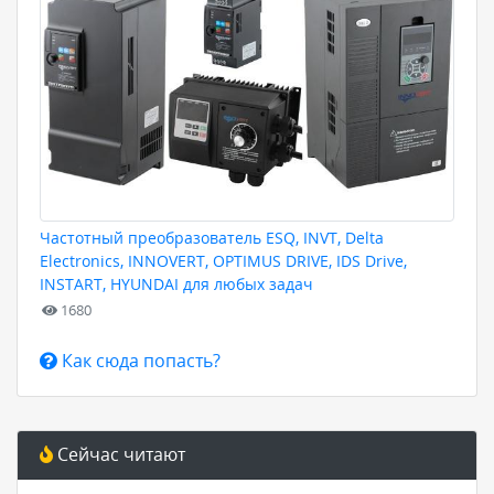
Частотный преобразователь ESQ, INVT, Delta
Electronics, INNOVERT, OPTIMUS DRIVE, IDS Drive,
INSTART, HYUNDAI для любых задач
1680
Как сюда попасть?
Сейчас читают