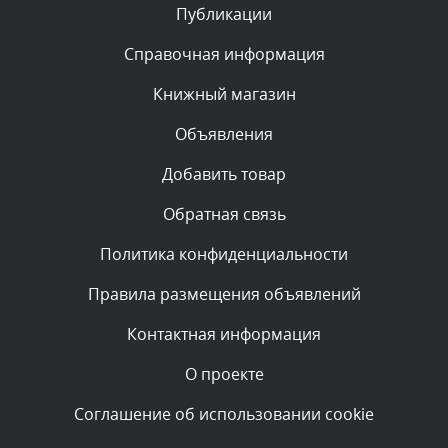
Публикации
Комментарий проверяется
Текст комментария будет виден после проверки
Справочная информация
администратором.
Сегодня, в 00:13
Книжный магазин
Объявления
Комментарий проверяется
Текст комментария будет виден после проверки
Добавить товар
администратором.
Вчера, в 23:48
Обратная связь
Политика конфиденциальности
Комментарий проверяется
Текст комментария будет виден после проверки
Правила размещения объявлений
администратором.
Вчера, в 20:53
Контактная информация
О проекте
Комментарий проверяется
Текст комментария будет виден после проверки
Соглашение об использовании cookie
администратором.
Вчера, в 20:11