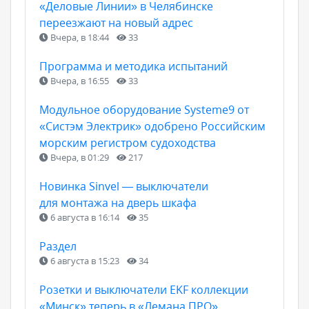
«Деловые Линии» в Челябинске
переезжают на новый адрес
Вчера, в 18:44
33
Программа и методика испытаний
Вчера, в 16:55
33
Модульное оборудование Systeme9 от
«Систэм Электрик» одобрено Российским
морским регистром судоходства
Вчера, в 01:29
217
Новинка Sinvel — выключатели
для монтажа на дверь шкафа
6 августа в 16:14
35
Раздел
6 августа в 15:23
34
Розетки и выключатели EKF коллекции
«Минск» теперь в «Лемана ПРО»