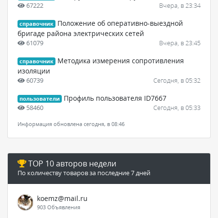
67222
Вчера, в 23:34
Положение об оперативно-выездной
справочник
бригаде района электрических сетей
61079
Вчера, в 23:45
Методика измерения сопротивления
справочник
изоляции
60739
Сегодня, в 05:32
Профиль пользователя ID7667
пользователи
58460
Сегодня, в 05:33
Информация обновлена сегодня, в 08:46
TOP 10 авторов недели
По количеству товаров за последние 7 дней
koemz@mail.ru
903 Объявления