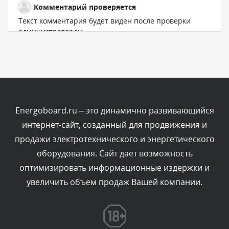
Комментарий проверяется
Текст комментария будет виден после проверки
администратором.
Вчера, в 20:11
Комментарий проверяется
Текст комментария будет виден после проверки
администратором.
Вчера, в 19:27
Energoboard.ru – это динамично развивающийся
интернет-сайт, созданный для продвижения и
Комментарий проверяется
продажи электротехнического и энергетического
Текст комментария будет виден после проверки
оборудования. Сайт дает возможность
администратором.
Вчера, в 16:49
оптимизировать информационные издержки и
увеличить объем продаж Вашей компании.
Комментарий проверяется
Текст комментария будет виден после проверки
администратором.
Вчера, в 15:09