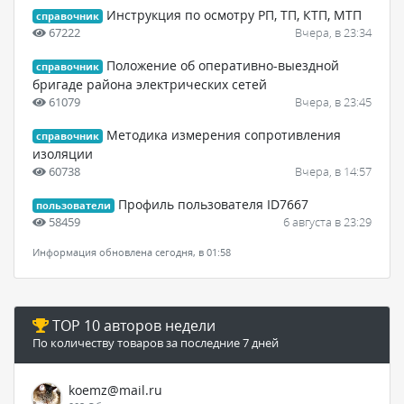
Инструкция по осмотру РП, ТП, КТП, МТП
справочник
67222
Вчера, в 23:34
Положение об оперативно-выездной
справочник
бригаде района электрических сетей
61079
Вчера, в 23:45
Методика измерения сопротивления
справочник
изоляции
60738
Вчера, в 14:57
Профиль пользователя ID7667
пользователи
58459
6 августа в 23:29
Информация обновлена сегодня, в 01:58
TOP 10 авторов недели
По количеству товаров за последние 7 дней
koemz@mail.ru