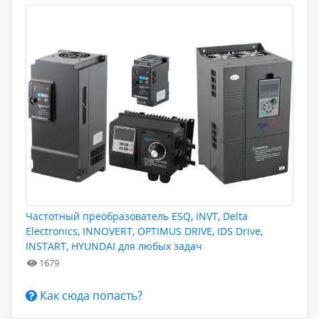
Частотный преобразователь ESQ, INVT, Delta
Electronics, INNOVERT, OPTIMUS DRIVE, IDS Drive,
INSTART, HYUNDAI для любых задач
1679
Как сюда попасть?