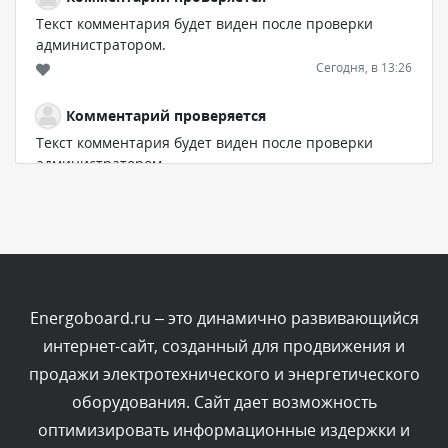
Текст комментария будет виден после проверки
администратором.
Сегодня, в 13:26
Комментарий проверяется
Текст комментария будет виден после проверки
администратором.
Сегодня, в 12:52
Комментарий проверяется
Текст комментария будет виден после проверки
администратором.
Сегодня, в 12:23
Energoboard.ru – это динамично развивающийся
интернет-сайт, созданный для продвижения и
Комментарий проверяется
продажи электротехнического и энергетического
Текст комментария будет виден после проверки
оборудования. Сайт дает возможность
администратором.
Сегодня, в 12:19
оптимизировать информационные издержки и