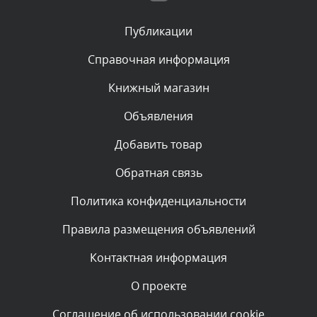
Публикации
Комментарий проверяется
Текст комментария будет виден после проверки
Справочная информация
администратором.
Вчера, в 18:06
Книжный магазин
Объявления
Комментарий проверяется
Текст комментария будет виден после проверки
Добавить товар
администратором.
Вчера, в 17:10
Обратная связь
Политика конфиденциальности
Комментарий проверяется
Текст комментария будет виден после проверки
Правила размещения объявлений
администратором.
Вчера, в 16:01
Контактная информация
О проекте
Комментарий проверяется
Текст комментария будет виден после проверки
Соглашение об использовании cookie