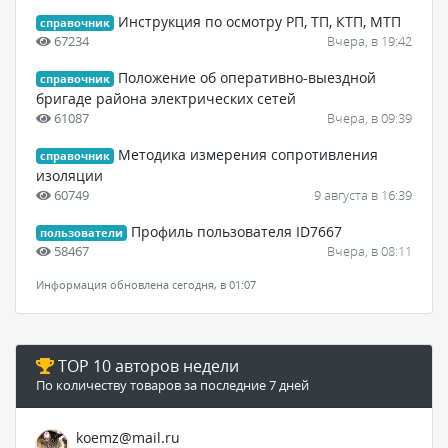
Инструкция по осмотру РП, ТП, КТП, МТП
справочник
67234
Вчера, в 19:42
Положение об оперативно-выездной
справочник
бригаде района электрических сетей
61087
Вчера, в 09:39
Методика измерения сопротивления
справочник
изоляции
60749
9 августа в 16:39
Профиль пользователя ID7667
пользователи
58467
Вчера, в 08:11
Информация обновлена сегодня, в 01:07
TOP 10 авторов недели
По количеству товаров за последние 7 дней
koemz@mail.ru