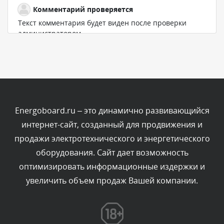
Комментарий проверяется
Текст комментария будет виден после проверки
администратором.
Вчера, в 23:33
Комментарий проверяется
Текст комментария будет виден после проверки
администратором.
Вчера, в 23:32
Energoboard.ru – это динамично развивающийся
интернет-сайт, созданный для продвижения и
Комментарий проверяется
продажи электротехнического и энергетического
Текст комментария будет виден после проверки
оборудования. Сайт дает возможность
администратором.
Вчера, в 19:54
оптимизировать информационные издержки и
увеличить объем продаж Вашей компании.
Комментарий проверяется
Текст комментария будет виден после проверки
администратором.
Вчера, в 18:23