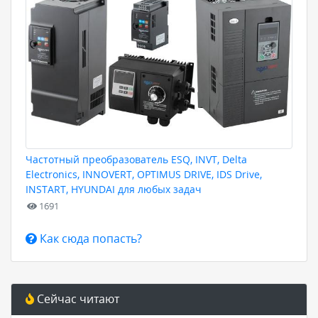
Частотный преобразователь ESQ, INVT, Delta
Electronics, INNOVERT, OPTIMUS DRIVE, IDS Drive,
INSTART, HYUNDAI для любых задач
1691
Как сюда попасть?
Сейчас читают