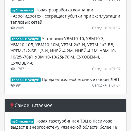
Новая разработка компании
публикации
«АэроГидроТех» сокращает убытки при эксплуатации
тепловых сетей
2665
Сегодня, в 01:07
Установки УВМ10-10, УВМ10-3,
товары и услуги
УВМ10-10Л, УВМ10-10М, УРТМ-2х2-И, УРТМ-1х2-БВ,
УРТМ-2х2-БВ 1,2-И, ИНЕЙ-4.2М, ИНЕЙ-4.1М, УВМ 10-
10/25(-70)Л, УВМ 10-10/25(-70)М, СУХОВЕЙ-4,
СУХОВЕЙ-6
1767
Сегодня, в 01:07
Продаем железобетонные опоры ЛЭП
товары и услуги
991
Сегодня, в 01:07
Самое читаемое
Новая газотурбинная ТЭЦ в Касимове
публикации
выдаст в энергосистему Рязанской области более 18