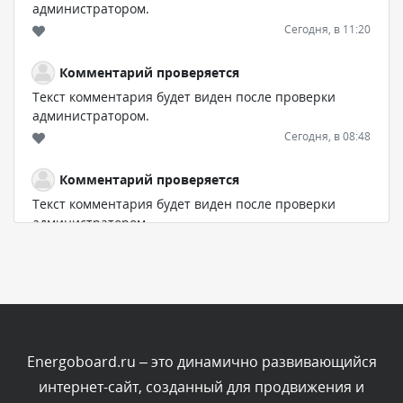
администратором.
Сегодня, в 11:20
Комментарий проверяется
Текст комментария будет виден после проверки
администратором.
Сегодня, в 08:48
Комментарий проверяется
Текст комментария будет виден после проверки
администратором.
Сегодня, в 08:46
Комментарий проверяется
Текст комментария будет виден после проверки
администратором.
Сегодня, в 06:42
Energoboard.ru – это динамично развивающийся
интернет-сайт, созданный для продвижения и
Комментарий проверяется