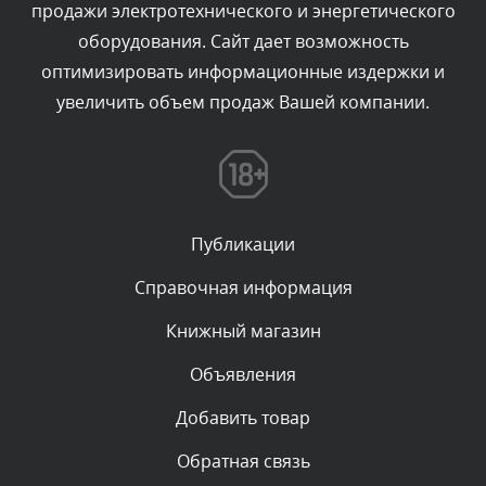
продажи электротехнического и энергетического
Текст комментария будет виден после проверки
оборудования. Сайт дает возможность
администратором.
Сегодня, в 06:35
оптимизировать информационные издержки и
увеличить объем продаж Вашей компании.
Комментарий проверяется
Текст комментария будет виден после проверки
администратором.
Сегодня, в 05:57
Публикации
Комментарий проверяется
Текст комментария будет виден после проверки
Справочная информация
администратором.
Сегодня, в 03:09
Книжный магазин
Объявления
Комментарий проверяется
Текст комментария будет виден после проверки
Добавить товар
администратором.
Сегодня, в 02:05
Обратная связь