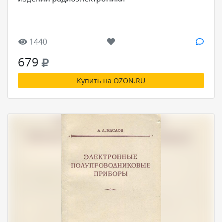
1440
679
Купить на OZON.RU