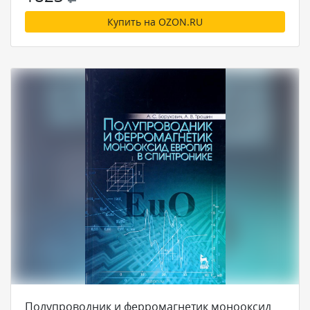
Купить на OZON.RU
Полупроводник и ферромагнетик монооксид