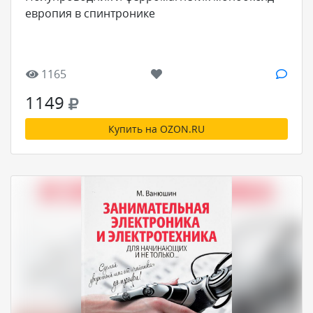
европия в спинтронике
1165
1149
Купить на OZON.RU