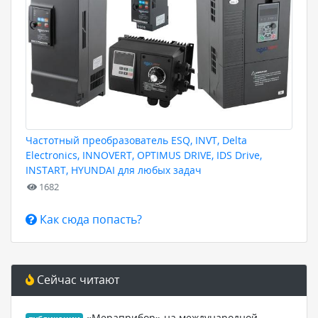
Частотный преобразователь ESQ, INVT, Delta
Electronics, INNOVERT, OPTIMUS DRIVE, IDS Drive,
INSTART, HYUNDAI для любых задач
1682
Как сюда попасть?
Сейчас читают
«Мераприбор» на международной