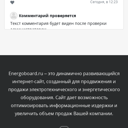
Сегодня, в 12:23
Комментарий проверяется
Текст комментария будет виден после проверки
администратором.
Сегодня, в 12:19
Комментарий проверяется
Текст комментария будет виден после проверки
администратором.
Сегодня, в 11:01
Energoboard.ru – это динамично развивающийся
интернет-сайт, созданный для продвижения и
Комментарий проверяется
продажи электротехнического и энергетического
Текст комментария будет виден после проверки
оборудования. Сайт дает возможность
администратором.
Сегодня, в 09:03
оптимизировать информационные издержки и
увеличить объем продаж Вашей компании.
Комментарий проверяется
Текст комментария будет виден после проверки