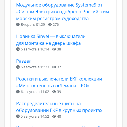
Модульное оборудование Systeme9 от
«Систэм Электрик» одобрено Российским
морским регистром судоходства
Вчера, в 01:29
276
Новинка Sinvel — выключатели
для монтажа на дверь шкафа
6 августа в 16:14
38
Раздел
6 августа в 15:23
37
Розетки и выключатели EKF коллекции
«Минск» теперь в «Лемана ПРО»
6 августа в 11:02
39
Распределительные щиты на
оборудовании EKF в крупных проектах
5 августа в 14:52
48