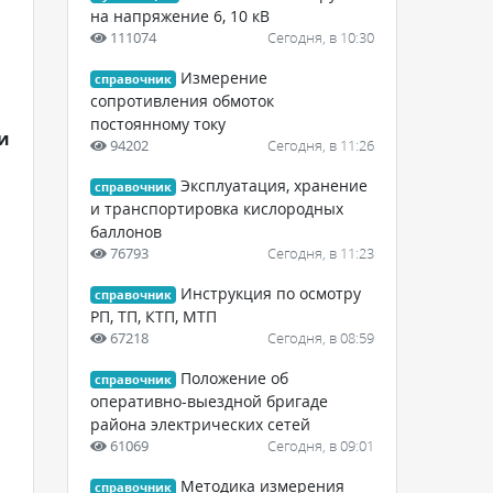
на напряжение 6, 10 кВ
111074
Сегодня, в 10:30
Измерение
справочник
сопротивления обмоток
постоянному току
и
94202
Сегодня, в 11:26
Эксплуатация, хранение
справочник
и транспортировка кислородных
баллонов
76793
Сегодня, в 11:23
Инструкция по осмотру
справочник
РП, ТП, КТП, МТП
67218
Сегодня, в 08:59
Положение об
справочник
оперативно-выездной бригаде
района электрических сетей
61069
Сегодня, в 09:01
Методика измерения
справочник