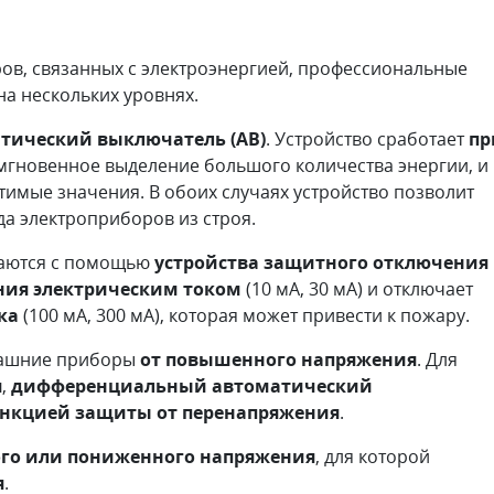
ов, связанных с электроэнергией, профессиональные
на нескольких уровнях.
тический выключатель (АВ)
. Устройство сработает
пр
 мгновенное выделение большого количества энергии, и
стимые значения. В обоих случаях устройство позволит
а электроприборов из строя.
гаются с помощью
устройства защитного отключения
ния электрическим током
(10 мА, 30 мА) и отключает
ка
(100 мА, 300 мА), которая может привести к пожару.
машние приборы
от повышенного напряжения
. Для
я
,
дифференциальный автоматический
ункцией защиты от перенапряжения
.
ого или пониженного напряжения
, для которой
я
.