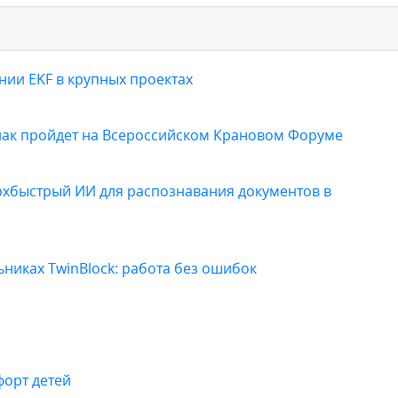
ии EKF в крупных проектах
нак пройдет на Всероссийском Крановом Форуме
ерхбыстрый ИИ для распознавания документов в
иках TwinBlock: работа без ошибок
форт детей