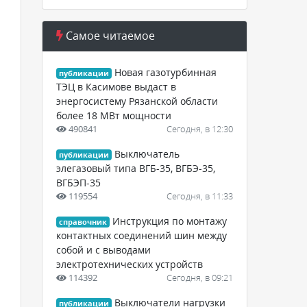
Самое читаемое
Новая газотурбинная
публикации
ТЭЦ в Касимове выдаст в
энергосистему Рязанской области
более 18 МВт мощности
490841
Сегодня, в 12:30
Выключатель
публикации
элегазовый типа ВГБ-35, ВГБЭ-35,
ВГБЭП-35
119554
Сегодня, в 11:33
Инструкция по монтажу
справочник
контактных соединений шин между
собой и с выводами
электротехнических устройств
114392
Сегодня, в 09:21
Выключатели нагрузки
публикации