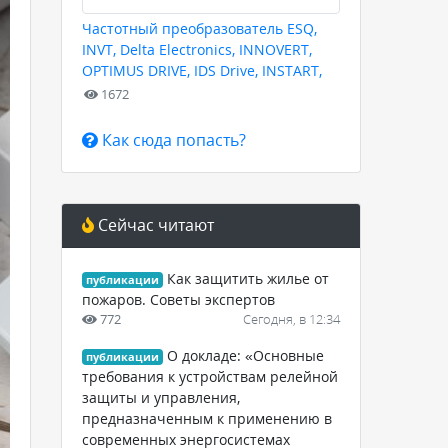
Частотный преобразователь ESQ,
INVT, Delta Electronics, INNOVERT,
OPTIMUS DRIVE, IDS Drive, INSTART,
HYUNDAI для любых задач
1672
Как сюда попасть?
Сейчас читают
Как защитить жилье от
публикации
пожаров. Советы экспертов
772
Сегодня, в 12:34
О докладе: «Основные
публикации
требования к устройствам релейной
защиты и управления,
предназначенным к применению в
современных энергосистемах