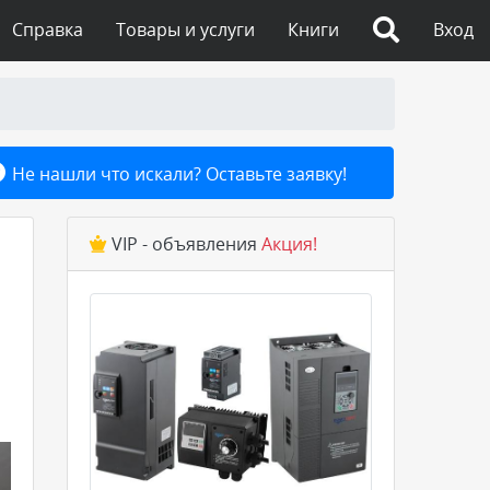
Справка
Товары и услуги
Книги
Вход
Не нашли что искали? Оставьте заявку!
VIP - объявления
Акция!