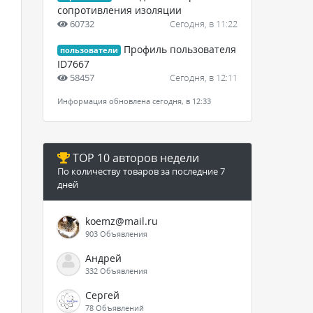
сопротивления изоляции
60732
Сегодня, в 11:22
Профиль пользователя
пользователи
ID7667
58457
Сегодня, в 12:11
Информация обновлена сегодня, в 12:33
TOP 10 авторов недели
По количеству товаров за последние 7
дней
koemz@mail.ru
903 Объявления
Андрей
332 Объявления
Сергей
78 Объявлений