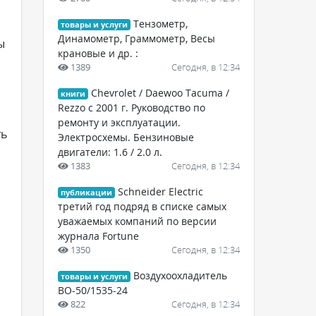
Тензометр,
товары и услуги
Динамометр, Граммометр, Весы
ы
крановые и др. :
1389
Сегодня, в 12:34
Chevrolet / Daewoo Tacuma /
книги
Rezzo с 2001 г. Руководство по
ремонту и эксплуатации.
ть
Электросхемы. Бензиновые
двигатели: 1.6 / 2.0 л.
1383
Сегодня, в 12:34
Schneider Electric
публикации
третий год подряд в списке самых
уважаемых компаний по версии
журнала Fortune
1350
Сегодня, в 12:34
Воздухоохладитель
товары и услуги
ВО-50/1535-24
822
Сегодня, в 12:34