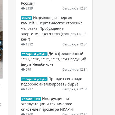
России»
2139
Сегодня, в 12:34
Исцеляющая энергия
книги
камней. Энергетическое строение
человека. Пробуждение
энергетического тела (комплект из 3
книг)
1312
Сегодня, в 12:34
Диск фрикционный
товары и услуги
1512, 1516, 1525, 1531, 1541 ведущий
(вну в Челябинске
679
Сегодня, в 12:34
Прежде всего надо
товары и услуги
подробно анализировать сырье
в
1217
Сегодня, в 12:34
Инструкция по
справочник
с
эксплуатации и техническое
описание пирометра ИКАР-4
2760
Сегодня, в 12:34