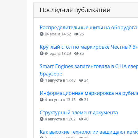
Последние публикации
Распределительные щиты на оборудован
Вчера, в 14:52
26
Круглый стол по маркировке Честный З
Вчера, в 13:29
35
Smart Engines запатентовала в США св
браузере
4 августа в 17:48
34
Информационная маркировка на рубильн
4 августа в 13:15
31
Структурный элемент документа
4 августа в 13:02
40
Как высокие технологии защищают ком