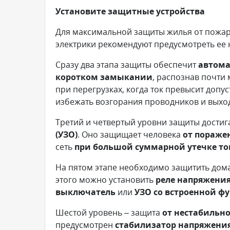
Установите защитные устройства
Для максимальной защиты жилья от пожар
электрики рекомендуют предусмотреть ее 
Сразу два этапа защиты обеспечит
автома
коротком замыкании
, распознав почти
при перегрузках, когда ток превысит допу
избежать возгорания проводников и выход
Третий и четвертый уровни защиты дости
(УЗО)
. Оно защищает человека
от пораже
сеть
при большой суммарной утечке то
На пятом этапе необходимо защитить до
этого можно установить
реле напряжени
выключатель
или
УЗО со встроенной ф
Шестой уровень – защита
от нестабильн
предусмотрен
стабилизатор напряжени