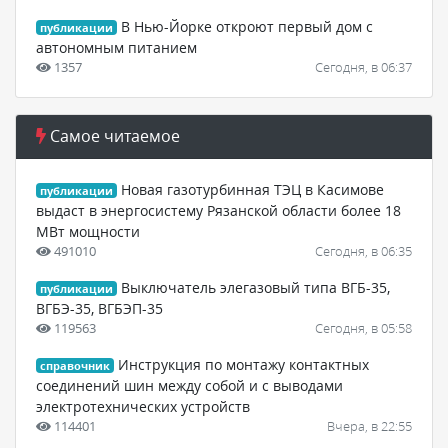
В Нью-Йорке откроют первый дом с
публикации
автономным питанием
1357
Сегодня, в 06:37
Самое читаемое
Новая газотурбинная ТЭЦ в Касимове
публикации
выдаст в энергосистему Рязанской области более 18
МВт мощности
491010
Сегодня, в 06:35
Выключатель элегазовый типа ВГБ-35,
публикации
ВГБЭ-35, ВГБЭП-35
119563
Сегодня, в 05:58
Инструкция по монтажу контактных
справочник
соединений шин между собой и с выводами
электротехнических устройств
114401
Вчера, в 22:55