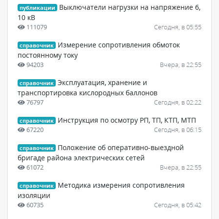
Выключатели нагрузки на напряжение 6,
публикации
10 кВ
111079
Сегодня, в 05:55
Измерение сопротивления обмоток
справочник
постоянному току
94203
Вчера, в 22:55
Эксплуатация, хранение и
справочник
транспортировка кислородных баллонов
76797
Сегодня, в 02:22
Инструкция по осмотру РП, ТП, КТП, МТП
справочник
67220
Сегодня, в 06:15
Положение об оперативно-выездной
справочник
бригаде района электрических сетей
61072
Вчера, в 22:55
Методика измерения сопротивления
справочник
изоляции
60735
Сегодня, в 05:42