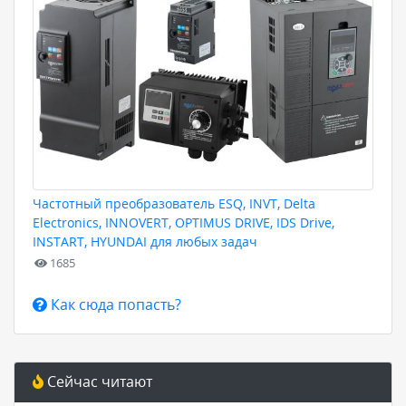
Частотный преобразователь ESQ, INVT, Delta
Electronics, INNOVERT, OPTIMUS DRIVE, IDS Drive,
INSTART, HYUNDAI для любых задач
1685
Как сюда попасть?
Сейчас читают