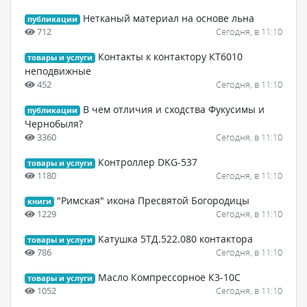
Нетканый материал на основе льна
публикации
712
Сегодня, в 11:10
Контакты к контактору КТ6010
товары и услуги
неподвижные
452
Сегодня, в 11:10
В чем отличия и сходства Фукусимы и
публикации
Чернобыля?
3360
Сегодня, в 11:10
Контроллер DKG-537
товары и услуги
1180
Сегодня, в 11:10
"Римская" икона Пресвятой Богородицы
книги
1229
Сегодня, в 11:10
Катушка 5ТД.522.080 контактора
товары и услуги
786
Сегодня, в 11:10
Масло Компрессорное К3-10С
товары и услуги
1052
Сегодня, в 11:10