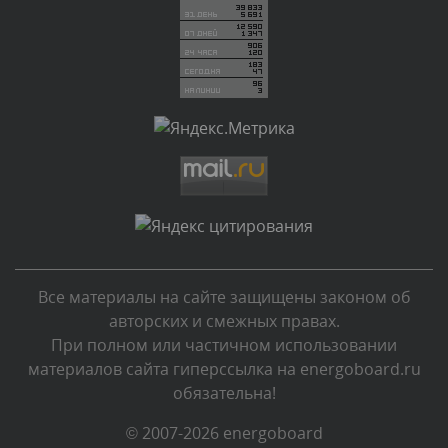
Вчера, в 13:26
Комментарий проверяется
Текст комментария будет виден после проверки
администратором.
Вчера, в 12:52
Комментарий проверяется
Текст комментария будет виден после проверки
администратором.
Вчера, в 12:23
Все материалы на сайте защищены законом об
Комментарий проверяется
авторских и смежных правах.
Текст комментария будет виден после проверки
При полном или частичном использовании
администратором.
материалов сайта гиперссылка на energoboard.ru
Вчера, в 12:19
обязательна!
Комментарий проверяется
© 2007-2026 energoboard