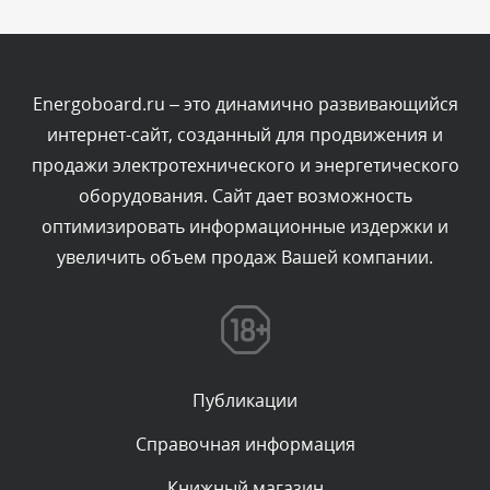
Комментарий проверяется
Текст комментария будет виден после проверки
администратором.
Сегодня, в 06:43
Energoboard.ru – это динамично развивающийся
интернет-сайт, созданный для продвижения и
Комментарий проверяется
продажи электротехнического и энергетического
Текст комментария будет виден после проверки
оборудования. Сайт дает возможность
администратором.
Сегодня, в 04:34
оптимизировать информационные издержки и
увеличить объем продаж Вашей компании.
Комментарий проверяется
Текст комментария будет виден после проверки
администратором.
Сегодня, в 00:23
Публикации
Комментарий проверяется
Текст комментария будет виден после проверки
Справочная информация
администратором.
Вчера, в 22:19
Книжный магазин