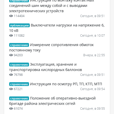
Инструкция по монтажу контактных
справочник
соединений шин между собой и с выводами
электротехнических устройств
114404
Сегодня, в 09:51
Выключатели нагрузки на напряжение 6,
публикации
10 кВ
111082
Сегодня, в 10:07
Измерение сопротивления обмоток
справочник
постоянному току
94203
Вчера, в 22:55
Эксплуатация, хранение и
справочник
транспортировка кислородных баллонов
76798
Сегодня, в 09:51
Инструкция по осмотру РП, ТП, КТП, МТП
справочник
67221
Сегодня, в 09:54
Положение об оперативно-выездной
справочник
бригаде района электрических сетей
61074
Сегодня, в 09:55