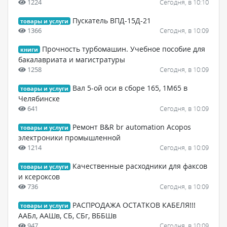
1224
Сегодня, в 10:10
Пускатель ВПД-15Д-21
товары и услуги
1366
Сегодня, в 10:09
Прочность турбомашин. Учебное пособие для
книги
бакалавриата и магистратуры
1258
Сегодня, в 10:09
Вал 5-ой оси в сборе 165, 1М65 в
товары и услуги
Челябинске
641
Сегодня, в 10:09
Ремонт B&R br automation Acopos
товары и услуги
электроники промышленной
1214
Сегодня, в 10:09
Качественные расходники для факсов
товары и услуги
и ксероксов
736
Сегодня, в 10:09
РАСПРОДАЖА ОСТАТКОВ КАБЕЛЯ!!!
товары и услуги
ААБл, ААШв, СБ, СБг, ВББШв
947
Сегодня, в 10:09