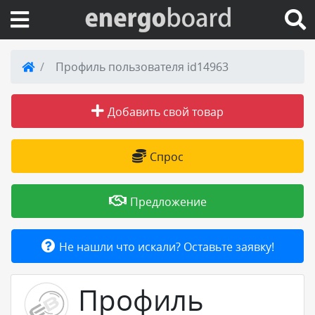
Вход на сайт
Профиль пользователя id14963
Поиск по сайту
Добавить свой товар
Публикации
Спрос
Справка
Предложение
Книги
Не нашли что искали? Оставьте заявку!
Товары и услуги
Профиль
Добавить товар или услугу