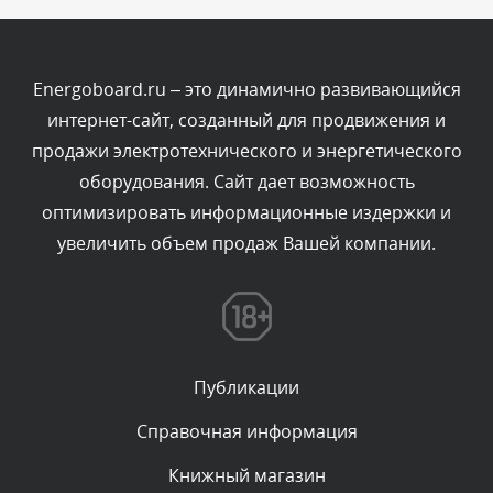
Текст комментария будет виден после проверки
администратором.
Сегодня, в 03:09
Energoboard.ru – это динамично развивающийся
интернет-сайт, созданный для продвижения и
Комментарий проверяется
продажи электротехнического и энергетического
Текст комментария будет виден после проверки
оборудования. Сайт дает возможность
администратором.
Сегодня, в 02:05
оптимизировать информационные издержки и
увеличить объем продаж Вашей компании.
Комментарий проверяется
Текст комментария будет виден после проверки
администратором.
Сегодня, в 01:53
Публикации
Комментарий проверяется
Текст комментария будет виден после проверки
Справочная информация
администратором.
Сегодня, в 01:40
Книжный магазин