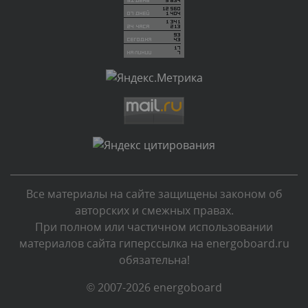
Сегодня, в 00:51
Комментарий проверяется
Текст комментария будет виден после проверки
администратором.
Сегодня, в 00:51
Комментарий проверяется
Текст комментария будет виден после проверки
администратором.
Сегодня, в 00:45
Все материалы на сайте защищены законом об
Комментарий проверяется
авторских и смежных правах.
Текст комментария будет виден после проверки
При полном или частичном использовании
администратором.
материалов сайта гиперссылка на energoboard.ru
Сегодня, в 00:40
обязательна!
Комментарий проверяется
© 2007-2026 energoboard
Текст комментария будет виден после проверки