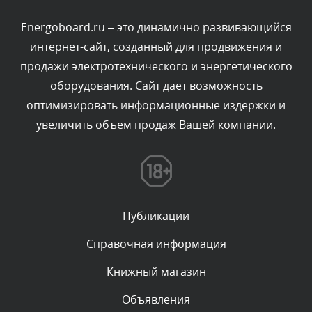
администратором.
Вчера, в 18:23
Energoboard.ru – это динамично развивающийся
интернет-сайт, созданный для продвижения и
Комментарий проверяется
продажи электротехнического и энергетического
Текст комментария будет виден после проверки
оборудования. Сайт дает возможность
администратором.
Вчера, в 18:06
оптимизировать информационные издержки и
увеличить объем продаж Вашей компании.
Комментарий проверяется
Текст комментария будет виден после проверки
администратором.
Вчера, в 17:10
Публикации
Комментарий проверяется
Текст комментария будет виден после проверки
Справочная информация
администратором.
Вчера, в 16:01
Книжный магазин
Объявления
Комментарий проверяется