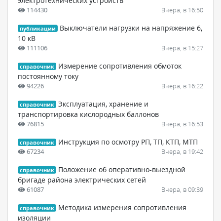
электротехнических устройств
114430
Вчера, в 16:50
Выключатели нагрузки на напряжение 6,
публикации
10 кВ
111106
Вчера, в 15:27
Измерение сопротивления обмоток
справочник
постоянному току
94226
Вчера, в 16:22
Эксплуатация, хранение и
справочник
транспортировка кислородных баллонов
76815
Вчера, в 16:53
Инструкция по осмотру РП, ТП, КТП, МТП
справочник
67234
Вчера, в 19:42
Положение об оперативно-выездной
справочник
бригаде района электрических сетей
61087
Вчера, в 09:39
Методика измерения сопротивления
справочник
изоляции