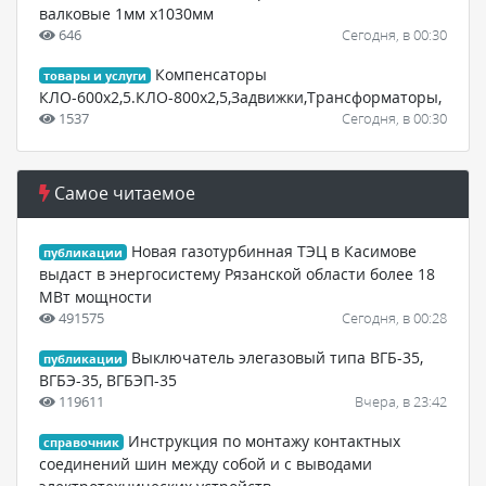
валковые 1мм х1030мм
646
Сегодня, в 00:30
Компенсаторы
товары и услуги
КЛО-600х2,5.КЛО-800х2,5,Задвижки,Трансформаторы,
1537
Сегодня, в 00:30
Самое читаемое
Новая газотурбинная ТЭЦ в Касимове
публикации
выдаст в энергосистему Рязанской области более 18
МВт мощности
491575
Сегодня, в 00:28
Выключатель элегазовый типа ВГБ-35,
публикации
ВГБЭ-35, ВГБЭП-35
119611
Вчера, в 23:42
Инструкция по монтажу контактных
справочник
соединений шин между собой и с выводами