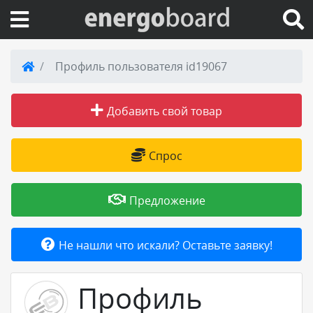
Вход на сайт
Профиль пользователя id19067
Поиск по сайту
Добавить свой товар
Публикации
Спрос
Справка
Предложение
Книги
Не нашли что искали? Оставьте заявку!
Товары и услуги
Профиль
Добавить товар или услугу