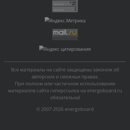
Комментарий проверяется
Текст комментария будет виден после проверки
администратором.
Вчера, в 12:09
Комментарий проверяется
Текст комментария будет виден после проверки
администратором.
Вчера, в 08:37
Все материалы на сайте защищены законом об
Комментарий проверяется
авторских и смежных правах.
Текст комментария будет виден после проверки
При полном или частичном использовании
администратором.
материалов сайта гиперссылка на energoboard.ru
Вчера, в 07:01
обязательна!
Комментарий проверяется
© 2007-2026 energoboard
Текст комментария будет виден после проверки
администратором.
Вчера, в 06:01