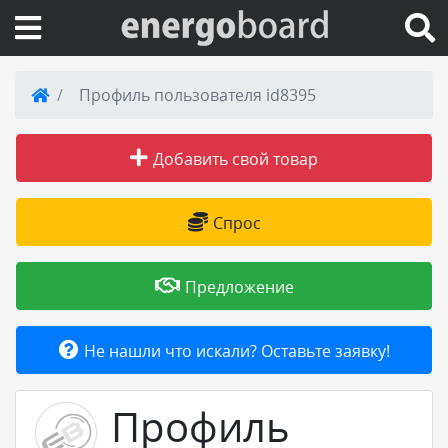
Вход на сайт
Профиль пользователя id8395
Поиск по сайту
Добавить свой товар
Публикации
Спрос
Справка
Предложение
Книги
Не нашли что искали? Оставьте заявку!
Товары и услуги
Профиль
Добавить товар или услугу