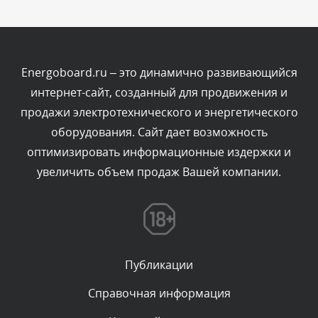
Комментарий проверяется
Текст комментария будет виден после проверки
администратором.
Сегодня, в 00:23
Energoboard.ru – это динамично развивающийся
интернет-сайт, созданный для продвижения и
Комментарий проверяется
продажи электротехнического и энергетического
Текст комментария будет виден после проверки
оборудования. Сайт дает возможность
администратором.
Вчера, в 22:19
оптимизировать информационные издержки и
увеличить объем продаж Вашей компании.
Комментарий проверяется
Текст комментария будет виден после проверки
администратором.
Вчера, в 20:10
Публикации
Комментарий проверяется
Текст комментария будет виден после проверки
Справочная информация
администратором.
Вчера, в 20:07