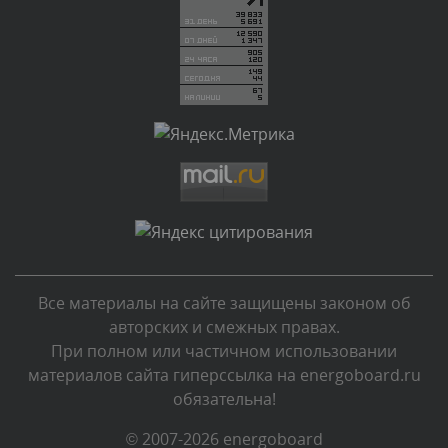
администратором.
Вчера, в 12:23
Комментарий проверяется
Текст комментария будет виден после проверки
администратором.
Вчера, в 12:19
Комментарий проверяется
Текст комментария будет виден после проверки
администратором.
Вчера, в 11:01
Все материалы на сайте защищены законом об
Комментарий проверяется
авторских и смежных правах.
Текст комментария будет виден после проверки
При полном или частичном использовании
администратором.
материалов сайта гиперссылка на energoboard.ru
Вчера, в 09:03
обязательна!
Комментарий проверяется
© 2007-2026 energoboard