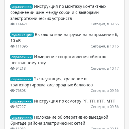
Инструкция по монтажу контактных
справочник
соединений шин между собой и с выводами
электротехнических устройств
114421
Сегодня, в 09:56
Выключатели нагрузки на напряжение 6,
публикации
10 кВ
111096
Сегодня, в 10:16
Измерение сопротивления обмоток
справочник
постоянному току
94218
Сегодня, в 10:17
Эксплуатация, хранение и
справочник
транспортировка кислородных баллонов
76808
Сегодня, в 09:56
Инструкция по осмотру РП, ТП, КТП, МТП
справочник
67227
Сегодня, в 09:56
Положение об оперативно-выездной
справочник
бригаде района электрических сетей
61083
Сегодня, в 09:56