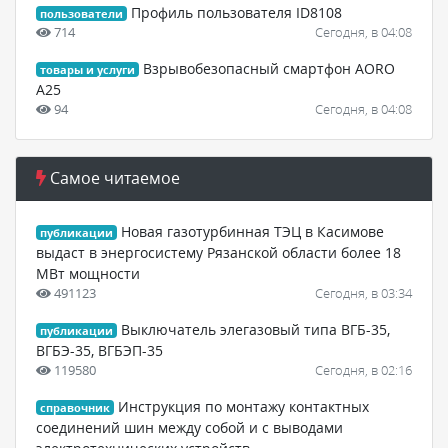
Профиль пользователя ID8108
пользователи
714
Сегодня, в 04:08
Взрывобезопасный смартфон AORO
товары и услуги
A25
94
Сегодня, в 04:08
Самое читаемое
Новая газотурбинная ТЭЦ в Касимове
публикации
выдаст в энергосистему Рязанской области более 18
МВт мощности
491123
Сегодня, в 03:34
Выключатель элегазовый типа ВГБ-35,
публикации
ВГБЭ-35, ВГБЭП-35
119580
Сегодня, в 02:16
Инструкция по монтажу контактных
справочник
соединений шин между собой и с выводами