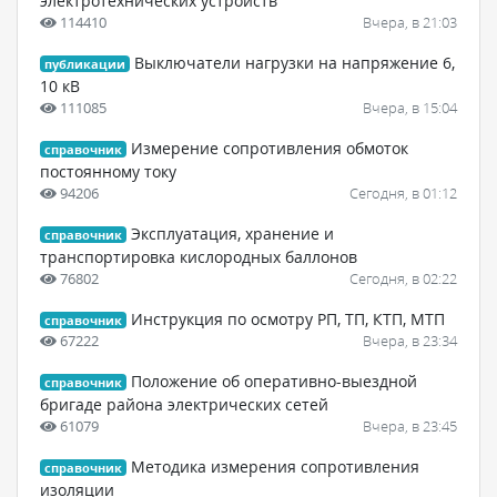
электротехнических устройств
114410
Вчера, в 21:03
Выключатели нагрузки на напряжение 6,
публикации
10 кВ
111085
Вчера, в 15:04
Измерение сопротивления обмоток
справочник
постоянному току
94206
Сегодня, в 01:12
Эксплуатация, хранение и
справочник
транспортировка кислородных баллонов
76802
Сегодня, в 02:22
Инструкция по осмотру РП, ТП, КТП, МТП
справочник
67222
Вчера, в 23:34
Положение об оперативно-выездной
справочник
бригаде района электрических сетей
61079
Вчера, в 23:45
Методика измерения сопротивления
справочник
изоляции