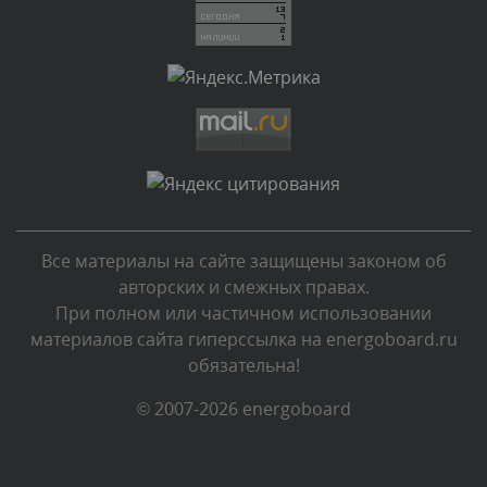
Комментарий проверяется
Текст комментария будет виден после проверки
администратором.
Вчера, в 08:48
Комментарий проверяется
Текст комментария будет виден после проверки
администратором.
Вчера, в 08:46
Все материалы на сайте защищены законом об
Комментарий проверяется
авторских и смежных правах.
Текст комментария будет виден после проверки
При полном или частичном использовании
администратором.
материалов сайта гиперссылка на energoboard.ru
Вчера, в 06:42
обязательна!
Комментарий проверяется
© 2007-2026 energoboard
Текст комментария будет виден после проверки
администратором.
Вчера, в 06:35