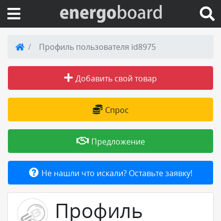
Вход на сайт
Профиль пользователя id8975
Поиск по сайту
Добавить свой товар
Публикации
Спрос
Справка
Предложение
Книги
Не нашли что искали? Оставьте заявку!
Товары и услуги
Профиль
Добавить товар или услугу