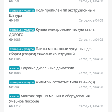
559
Сегодня, в 04:08
Полипропилен пп экструзионный
товары и услуги
Шатура
940
Сегодня, в 04:08
Куплю электротехническую сталь
товары и услуги
ДОРОГО
1085
Сегодня, в 04:08
Плиты монтажные чугунные для
товары и услуги
сборки (сварки) тяжелых конструкций
1105
Сегодня, в 04:08
Судовые дизельные двигатели
книги
1088
Сегодня, в 04:08
Фильтры сетчатые типа ВС42-5(3).
товары и услуги
954
Сегодня, в 04:08
Монтаж горных машин и оборудования.
книги
Учебное пособие
1712
Сегодня, в 04:08