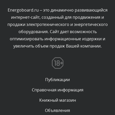
администратором.
Вчера, в 20:11
Energoboard.ru – это динамично развивающийся
интернет-сайт, созданный для продвижения и
Комментарий проверяется
продажи электротехнического и энергетического
Текст комментария будет виден после проверки
оборудования. Сайт дает возможность
администратором.
Вчера, в 19:27
оптимизировать информационные издержки и
увеличить объем продаж Вашей компании.
Комментарий проверяется
Текст комментария будет виден после проверки
администратором.
Вчера, в 16:49
Публикации
Комментарий проверяется
Текст комментария будет виден после проверки
Справочная информация
администратором.
Вчера, в 15:09
Книжный магазин
Объявления
Комментарий проверяется