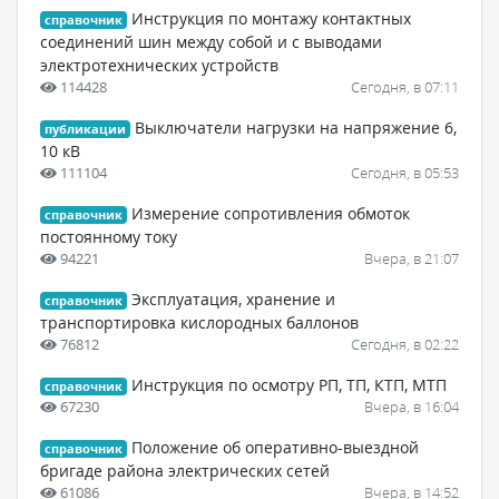
Инструкция по монтажу контактных
справочник
соединений шин между собой и с выводами
электротехнических устройств
114428
Сегодня, в 07:11
Выключатели нагрузки на напряжение 6,
публикации
10 кВ
111104
Сегодня, в 05:53
Измерение сопротивления обмоток
справочник
постоянному току
94221
Вчера, в 21:07
Эксплуатация, хранение и
справочник
транспортировка кислородных баллонов
76812
Сегодня, в 02:22
Инструкция по осмотру РП, ТП, КТП, МТП
справочник
67230
Вчера, в 16:04
Положение об оперативно-выездной
справочник
бригаде района электрических сетей
61086
Вчера, в 14:52