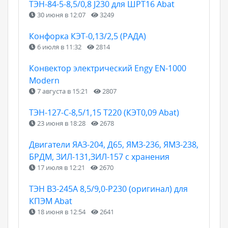
ТЭН-84-5-8,5/0,8 J230 для ШРТ16 Abat
30 июня в 12:07
3249
Конфорка КЭТ-0,13/2,5 (РАДА)
6 июля в 11:32
2814
Конвектор электрический Engy EN-1000
Modern
7 августа в 15:21
2807
ТЭН-127-С-8,5/1,15 Т220 (КЭТ0,09 Abat)
23 июня в 18:28
2678
Двигатели ЯАЗ-204, Д65, ЯМЗ-236, ЯМЗ-238,
БРДМ, ЗИЛ-131,ЗИЛ-157 с хранения
17 июля в 12:21
2670
ТЭН B3-245A 8,5/9,0-P230 (оригинал) для
КПЭМ Abat
18 июня в 12:54
2641