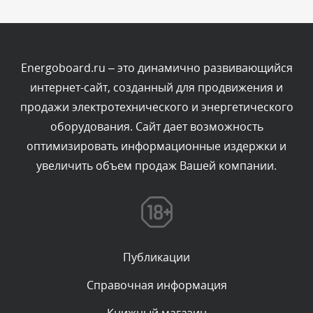
Комментарий проверяется
Текст комментария будет виден после проверки
администратором.
Сегодня, в 03:15
Energoboard.ru – это динамично развивающийся
интернет-сайт, созданный для продвижения и
Комментарий проверяется
продажи электротехнического и энергетического
Текст комментария будет виден после проверки
оборудования. Сайт дает возможность
администратором.
Сегодня, в 01:52
оптимизировать информационные издержки и
увеличить объем продаж Вашей компании.
Комментарий проверяется
Текст комментария будет виден после проверки
администратором.
Сегодня, в 01:50
Публикации
Комментарий проверяется
Текст комментария будет виден после проверки
Справочная информация
администратором.
Сегодня, в 00:59