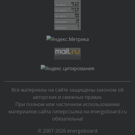
Вчера, в 21:55
Комментарий проверяется
Текст комментария будет виден после проверки
администратором.
Вчера, в 21:06
Комментарий проверяется
Текст комментария будет виден после проверки
администратором.
Вчера, в 20:30
Все материалы на сайте защищены законом об
Комментарий проверяется
авторских и смежных правах.
Текст комментария будет виден после проверки
При полном или частичном использовании
администратором.
материалов сайта гиперссылка на energoboard.ru
Вчера, в 17:35
обязательна!
Комментарий проверяется
© 2007-2026 energoboard