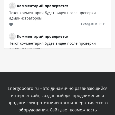
Комментарий проверяется
Текст комментария будет виден после проверки
администратором.
Сегодня, в 05:31
Комментарий проверяется
Текст комментария будет виден после проверки
администратором.
Сегодня, в 04:44
Комментарий проверяется
Текст комментария будет виден после проверки
администратором.
Сегодня, в 04:43
Energoboard.ru – это динамично развивающийся
интернет-сайт, созданный для продвижения и
Комментарий проверяется
продажи электротехнического и энергетического
Текст комментария будет виден после проверки
оборудования. Сайт дает возможность
администратором.