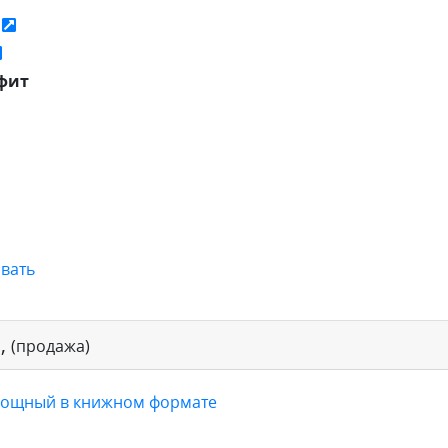
ь
фит
вать
и
,
(продажа)
 мощный в книжном формате