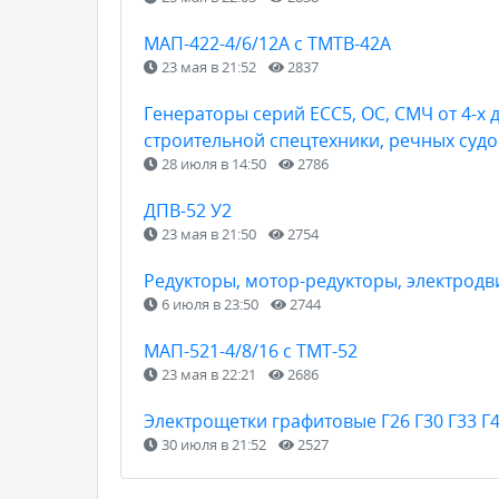
МАП-422-4/6/12А с ТМТВ-42А
23 мая в 21:52
2837
Генераторы серий ЕСС5, ОС, СМЧ от 4-х 
строительной спецтехники, речных судо
28 июля в 14:50
2786
ДПВ-52 У2
23 мая в 21:50
2754
Редукторы, мотор-редукторы, электродв
6 июля в 23:50
2744
МАП-521-4/8/16 с ТМТ-52
23 мая в 22:21
2686
Электрощетки графитовые Г26 Г30 Г33 Г4
30 июля в 21:52
2527