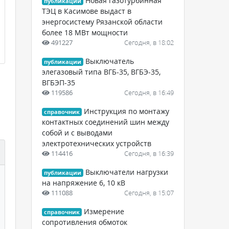
Новая газотурбинная
публикации
ТЭЦ в Касимове выдаст в
энергосистему Рязанской области
более 18 МВт мощности
491227
Сегодня, в 18:02
Выключатель
публикации
элегазовый типа ВГБ-35, ВГБЭ-35,
ВГБЭП-35
119586
Сегодня, в 16:49
Инструкция по монтажу
справочник
контактных соединений шин между
собой и с выводами
электротехнических устройств
114416
Сегодня, в 16:39
Выключатели нагрузки
публикации
на напряжение 6, 10 кВ
111088
Сегодня, в 15:07
Измерение
справочник
сопротивления обмоток