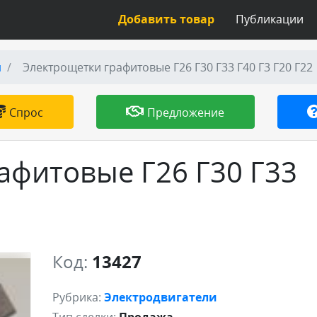
Добавить товар
Публикации
и
Электрощетки графитовые Г26 Г30 Г33 Г40 Г3 Г20 Г22
Спрос
Предложение
афитовые Г26 Г30 Г33
Код:
13427
Рубрика:
Электродвигатели