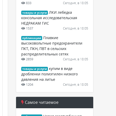
833
Сегодня, в 18:05
ЛКИ лебедка
товары и услуги
консольная исследовательская
НЕДРАКАМ ГИС
1537
Сегодня, в 18:05
Плавкие
публикации
высоковольтные предохранители
ПКТ, ПКН, ПВТ в сельских
распределительных сетях
2859
Сегодня, в 18:05
купим в виде
товары и услуги
дробленки полиэтилен низкого
давления на литье
1204
Сегодня, в 18:05
Самое читаемое