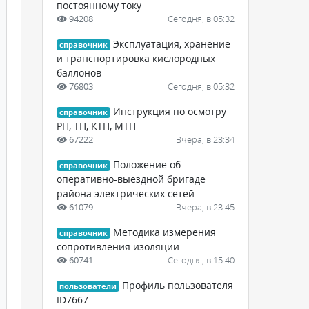
постоянному току
94208
Сегодня, в 05:32
Эксплуатация, хранение
справочник
и транспортировка кислородных
баллонов
76803
Сегодня, в 05:32
Инструкция по осмотру
справочник
РП, ТП, КТП, МТП
67222
Вчера, в 23:34
Положение об
справочник
оперативно-выездной бригаде
района электрических сетей
61079
Вчера, в 23:45
Методика измерения
справочник
сопротивления изоляции
60741
Сегодня, в 15:40
Профиль пользователя
пользователи
ID7667