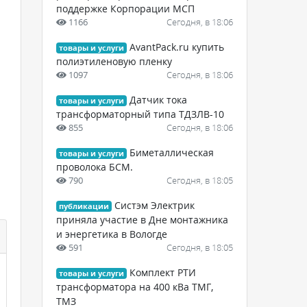
поддержке Корпорации МСП
1166
Сегодня, в 18:06
AvantPack.ru купить
товары и услуги
полиэтиленовую пленку
1097
Сегодня, в 18:06
Датчик тока
товары и услуги
трансформаторный типа ТДЗЛВ-10
855
Сегодня, в 18:06
Биметаллическая
товары и услуги
проволока БСМ.
790
Сегодня, в 18:05
Систэм Электрик
публикации
приняла участие в Дне монтажника
и энергетика в Вологде
591
Сегодня, в 18:05
Комплект РТИ
товары и услуги
трансформатора на 400 кВа ТМГ,
ТМЗ