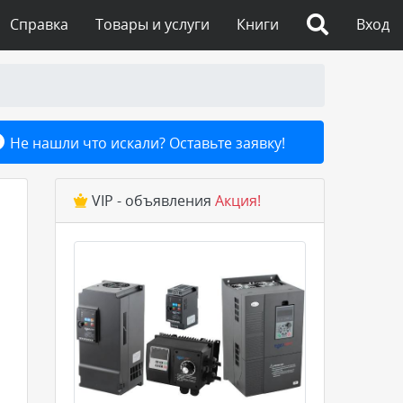
Справка
Товары и услуги
Книги
Вход
Не нашли что искали? Оставьте заявку!
VIP - объявления
Акция!