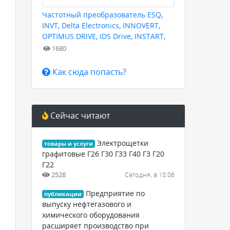
Частотный преобразователь ESQ,
INVT, Delta Electronics, INNOVERT,
OPTIMUS DRIVE, IDS Drive, INSTART,
HYUNDAI для любых задач
1680
Как сюда попасть?
Сейчас читают
Электрощетки
товары и услуги
графитовые Г26 Г30 Г33 Г40 Г3 Г20
Г22
2528
Сегодня, в 18:06
Предприятие по
публикации
выпуску нефтегазового и
химического оборудования
расширяет производство при