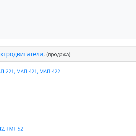
ектродвигатели
,
(продажа)
П-221, МАП-421, МАП-422
42, ТМТ-52