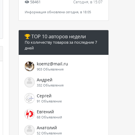
58461
Сегодня, в 15:07
Информация обновлена сегодня, в 18:05
TOP 10 авторов недели
По количеству товаров за последние 7
дней
koemz@mail.ru
903 Объявления
Андрей
332 Объявления
Сергей
91 Объявление
Евгений
68 Объявлений
Анатолий
52 Объявления