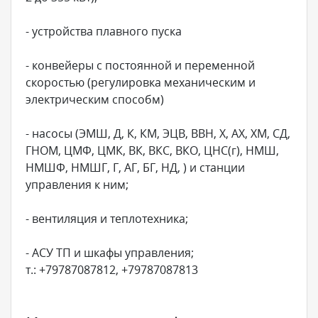
- устройства плавного пуска
- конвейеры с постоянной и переменной
скоростью (регулировка механическим и
электрическим способм)
- насосы (ЭМШ, Д, К, КМ, ЭЦВ, ВВН, Х, АХ, ХМ, СД,
ГНОМ, ЦМФ, ЦМК, ВК, ВКС, ВКО, ЦНС(г), НМШ,
НМШФ, НМШГ, Г, АГ, БГ, НД, ) и станции
управления к ним;
- вентиляция и теплотехника;
- АСУ ТП и шкафы управления;
т.: +79787087812, +79787087813