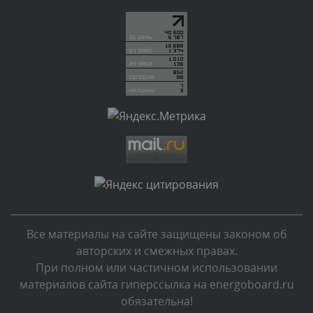
Текст комментария будет виден после проверки
администратором.
Сегодня, в 04:43
Комментарий проверяется
Текст комментария будет виден после проверки
администратором.
Сегодня, в 03:34
Комментарий проверяется
Текст комментария будет виден после проверки
администратором.
Сегодня, в 01:33
Все материалы на сайте защищены законом об
Комментарий проверяется
авторских и смежных правах.
Текст комментария будет виден после проверки
При полном или частичном использовании
администратором.
материалов сайта гиперссылка на energoboard.ru
Сегодня, в 00:13
обязательна!