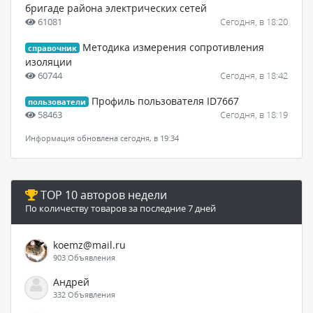
бригаде района электрических сетей
61081
Сегодня, в 18:20
Методика измерения сопротивления
справочник
изоляции
60744
Сегодня, в 18:42
Профиль пользователя ID7667
пользователи
58463
Сегодня, в 18:19
Информация обновлена сегодня, в 19:34
TOP 10 авторов недели
По количеству товаров за последние 7 дней
koemz@mail.ru
903 Объявления
Андрей
332 Объявления