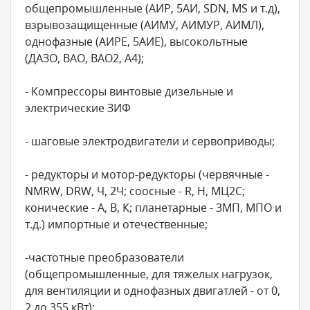
общепромышленные (АИР, 5АИ, SDN, MS и т.д),
взрывозащищенные (АИМУ, АИМУР, АИМЛ),
однофазные (АИРЕ, 5АИЕ), высокольтные
(ДАЗО, ВАО, ВАО2, А4);
- Компрессоры винтовые дизельные и
электрические ЗИФ
- шаговые электродвигатели и сервоприводы;
- редукторы и мотор-редукторы (червячные -
NMRW, DRW, Ч, 2Ч; соосные - R, H, МЦ2С;
конические - А, В, К; планетарные - 3МП, МПО и
т.д.) импортные и отечественные;
-частотные преобразователи
(общепромышленные, для тяжелых нагрузок,
для вентиляции и однофазных двигатлей - от 0,
2 до 355 кВт);