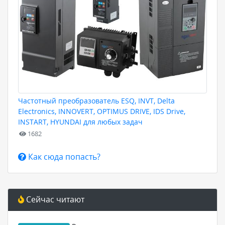
Частотный преобразователь ESQ, INVT, Delta
Electronics, INNOVERT, OPTIMUS DRIVE, IDS Drive,
INSTART, HYUNDAI для любых задач
1682
Как сюда попасть?
Сейчас читают