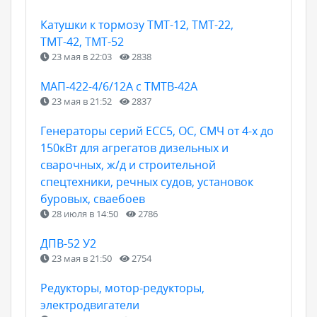
Катушки к тормозу ТМТ-12, ТМТ-22,
ТМТ-42, ТМТ-52
23 мая в 22:03
2838
МАП-422-4/6/12А с ТМТВ-42А
23 мая в 21:52
2837
Генераторы серий ЕСС5, ОС, СМЧ от 4-х до
150кВт для агрегатов дизельных и
сварочных, ж/д и строительной
спецтехники, речных судов, установок
буровых, сваебоев
28 июля в 14:50
2786
ДПВ-52 У2
23 мая в 21:50
2754
Редукторы, мотор-редукторы,
электродвигатели