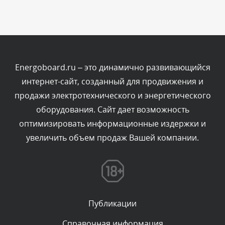
Сегодня, в 12:19
Комментарий проверяется
Текст комментария будет виден после проверки
администратором.
Сегодня, в 11:01
Energoboard.ru – это динамично развивающийся
интернет-сайт, созданный для продвижения и
Комментарий проверяется
продажи электротехнического и энергетического
Текст комментария будет виден после проверки
оборудования. Сайт дает возможность
администратором.
Сегодня, в 09:03
оптимизировать информационные издержки и
увеличить объем продаж Вашей компании.
Комментарий проверяется
Текст комментария будет виден после проверки
администратором.
Сегодня, в 07:26
Публикации
Комментарий проверяется
Текст комментария будет виден после проверки
Справочная информация