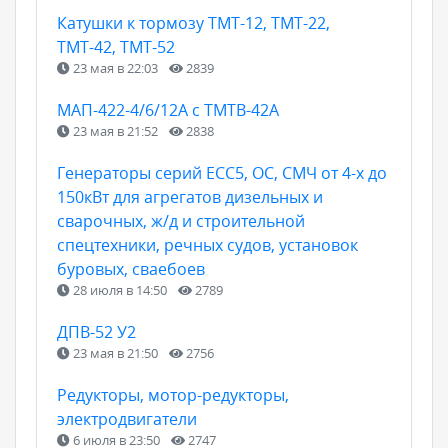
Катушки к тормозу ТМТ-12, ТМТ-22,
ТМТ-42, ТМТ-52
23 мая в 22:03
2839
МАП-422-4/6/12А с ТМТВ-42А
23 мая в 21:52
2838
Генераторы серий ЕСС5, ОС, СМЧ от 4-х до
150кВт для агрегатов дизельных и
сварочных, ж/д и строительной
спецтехники, речных судов, установок
буровых, сваебоев
28 июля в 14:50
2789
ДПВ-52 У2
23 мая в 21:50
2756
Редукторы, мотор-редукторы,
электродвигатели
6 июля в 23:50
2747