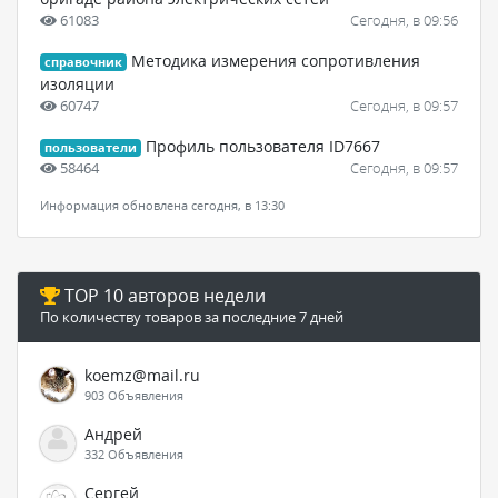
61083
Сегодня, в 09:56
Методика измерения сопротивления
справочник
изоляции
60747
Сегодня, в 09:57
Профиль пользователя ID7667
пользователи
58464
Сегодня, в 09:57
Информация обновлена сегодня, в 13:30
TOP 10 авторов недели
По количеству товаров за последние 7 дней
koemz@mail.ru
903 Объявления
Андрей
332 Объявления
Сергей