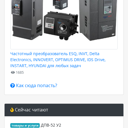
Частотный преобразователь ESQ, INVT, Delta
Electronics, INNOVERT, OPTIMUS DRIVE, IDS Drive,
INSTART, HYUNDAI для любых задач
1685
Как сюда попасть?
Сейчас читают
ДПВ-52 У2
товары и услуги