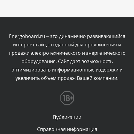
Комментарий проверяется
Текст комментария будет виден после проверки
администратором.
Сегодня, в 10:06
Energoboard.ru – это динамично развивающийся
интернет-сайт, созданный для продвижения и
Комментарий проверяется
продажи электротехнического и энергетического
Текст комментария будет виден после проверки
оборудования. Сайт дает возможность
администратором.
Сегодня, в 07:21
оптимизировать информационные издержки и
увеличить объем продаж Вашей компании.
Комментарий проверяется
Текст комментария будет виден после проверки
администратором.
Сегодня, в 06:43
Публикации
Комментарий проверяется
Текст комментария будет виден после проверки
Справочная информация
администратором.