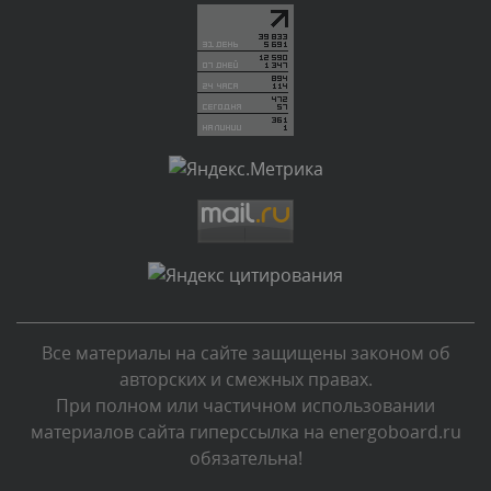
Текст комментария будет виден после проверки
администратором.
Вчера, в 20:07
Комментарий проверяется
Текст комментария будет виден после проверки
администратором.
Вчера, в 16:57
Комментарий проверяется
Текст комментария будет виден после проверки
администратором.
Вчера, в 13:26
Все материалы на сайте защищены законом об
Комментарий проверяется
авторских и смежных правах.
Текст комментария будет виден после проверки
При полном или частичном использовании
администратором.
материалов сайта гиперссылка на energoboard.ru
Вчера, в 12:52
обязательна!