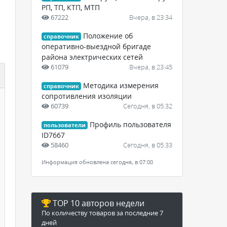
РП, ТП, КТП, МТП
67222
Вчера, в 23:34
Положение об
справочник
оперативно-выездной бригаде
района электрических сетей
61079
Вчера, в 23:45
Методика измерения
справочник
сопротивления изоляции
60739
Сегодня, в 05:32
Профиль пользователя
пользователи
ID7667
58460
Сегодня, в 05:33
Информация обновлена сегодня, в 07:00
TOP 10 авторов недели
По количеству товаров за последние 7
дней