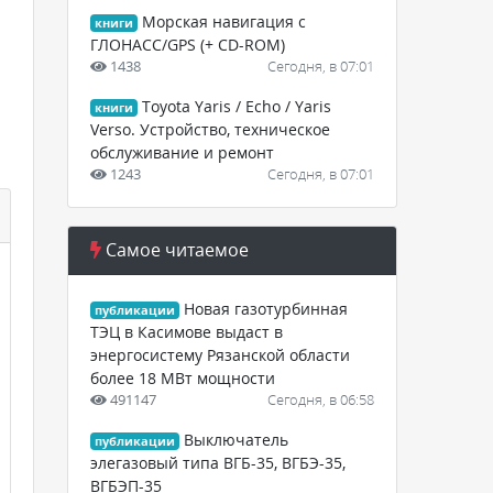
Морская навигация с
книги
ГЛОНАСС/GPS (+ CD-ROM)
1438
Сегодня, в 07:01
Toyota Yaris / Echo / Yaris
книги
Verso. Устройство, техническое
обслуживание и ремонт
1243
Сегодня, в 07:01
Самое читаемое
Новая газотурбинная
публикации
ТЭЦ в Касимове выдаст в
энергосистему Рязанской области
более 18 МВт мощности
491147
Сегодня, в 06:58
Выключатель
публикации
элегазовый типа ВГБ-35, ВГБЭ-35,
ВГБЭП-35