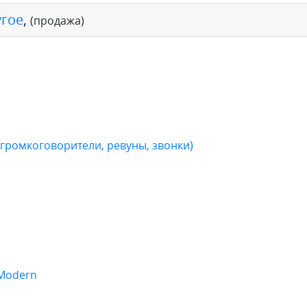
угое
,
(продажа)
громкоговорители, ревуны, звонки)
 Modern