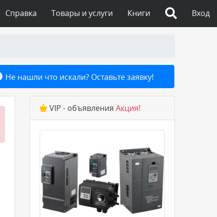
Справка
Товары и услуги
Книги
Вход
Не нашли что искали? Оставьте заявку!
VIP - объявления
Акция!