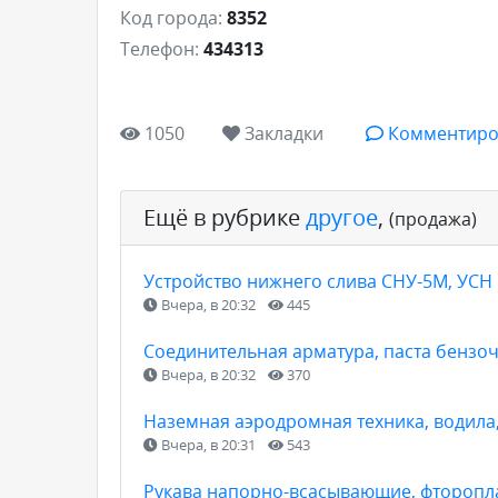
Код города:
8352
Телефон:
434313
1050
Закладки
Комментиро
Ещё в рубрике
другое
,
(продажа)
Устройство нижнего слива СНУ-5М, УСН
Вчера, в 20:32
445
Соединительная арматура, паста бензоч
Вчера, в 20:32
370
Наземная аэродромная техника, водила
Вчера, в 20:31
543
Рукава напорно-всасывающие, фторопла