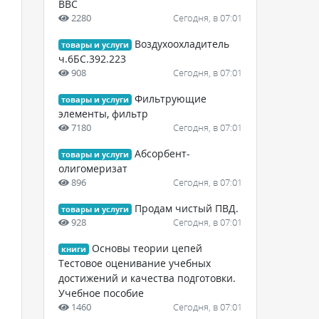
ВВС
2280
Сегодня, в 07:01
Воздухоохладитель
товары и услуги
ч.6БС.392.223
908
Сегодня, в 07:01
Фильтрующие
товары и услуги
элементы, фильтр
7180
Сегодня, в 07:01
Абсорбент-
товары и услуги
олигомеризат
896
Сегодня, в 07:01
Продам чистый ПВД.
товары и услуги
928
Сегодня, в 07:01
Основы теории цепей
книги
Тестовое оценивание учебных
достижений и качества подготовки.
Учебное пособие
1460
Сегодня, в 07:01