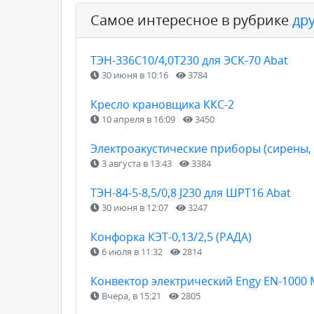
Самое интересное в рубрике
др
ТЭН-336С10/4,0Т230 для ЭСК-70 Abat
30 июня в 10:16
3784
Кресло крановщика ККС-2
10 апреля в 16:09
3450
Электроакустические приборы (сирены, 
3 августа в 13:43
3384
ТЭН-84-5-8,5/0,8 J230 для ШРТ16 Abat
30 июня в 12:07
3247
Конфорка КЭТ-0,13/2,5 (РАДА)
6 июля в 11:32
2814
Конвектор электрический Engy EN-1000
Вчера, в 15:21
2805