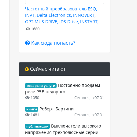
Частотный преобразователь ESQ,
INVT, Delta Electronics, INNOVERT,
OPTIMUS DRIVE, IDS Drive, INSTART,
HYUNDAI для любых задач
1680
Как сюда попасть?
Сейчас читают
Постоянно продаем
товары и услуги
реле РЭВ недорого
1050
Сегодня, в 07:01
Роберт Бартини
книги
1481
Сегодня, в 07:01
Выключатели высокого
публикации
напряжения трехполюсные серии