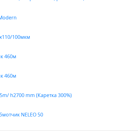
 Modern
0х110/100мкм
к 460м
к 460м
65m/ h2700 mm (Каретка 300%)
бмотчик NELEO 50