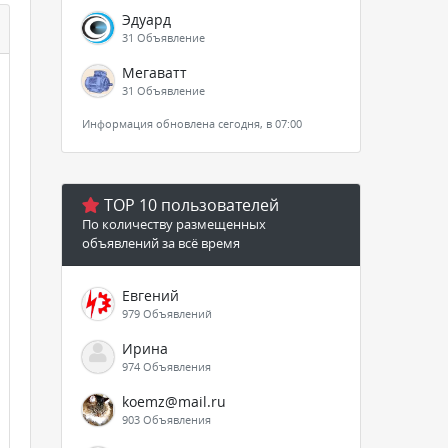
Эдуард
31 Объявление
Мегаватт
31 Объявление
Информация обновлена сегодня, в 07:00
TOP 10 пользователей
По количеству размещенных
объявлений за всё время
Евгений
979 Объявлений
Ирина
974 Объявления
koemz@mail.ru
903 Объявления