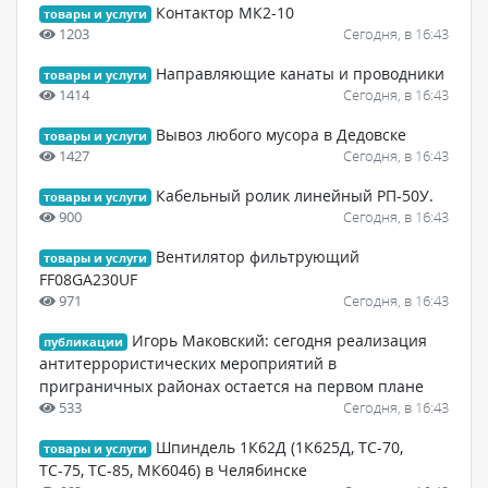
Контактор МК2-10
товары и услуги
1203
Сегодня, в 16:43
Направляющие канаты и проводники
товары и услуги
1414
Сегодня, в 16:43
Вывоз любого мусора в Дедовске
товары и услуги
1427
Сегодня, в 16:43
Кабельный ролик линейный РП-50У.
товары и услуги
900
Сегодня, в 16:43
Вентилятор фильтрующий
товары и услуги
FF08GA230UF
971
Сегодня, в 16:43
Игорь Маковский: сегодня реализация
публикации
антитеррористических мероприятий в
приграничных районах остается на первом плане
533
Сегодня, в 16:43
Шпиндель 1К62Д (1К625Д, ТС-70,
товары и услуги
ТС-75, ТС-85, МК6046) в Челябинске