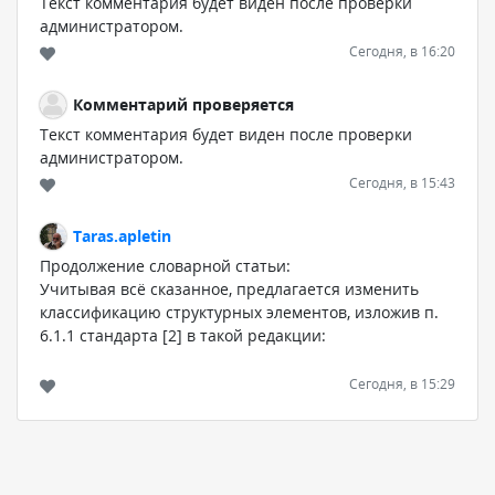
Текст комментария будет виден после проверки
администратором.
Сегодня, в 16:20
Комментарий проверяется
Текст комментария будет виден после проверки
администратором.
Сегодня, в 15:43
Taras.apletin
Продолжение словарной статьи:
Учитывая всё сказанное, предлагается изменить
классификацию структурных элементов, изложив п.
6.1.1 стандарта [2] в такой редакции:
6.1.1 В общем случае в ТД, содержащие в основном
Сегодня, в 15:29
сплошной текст, включают следующие структурные
документы:
Комментарий проверяется
Текст комментария будет виден после проверки
- титульный лист;
администратором.