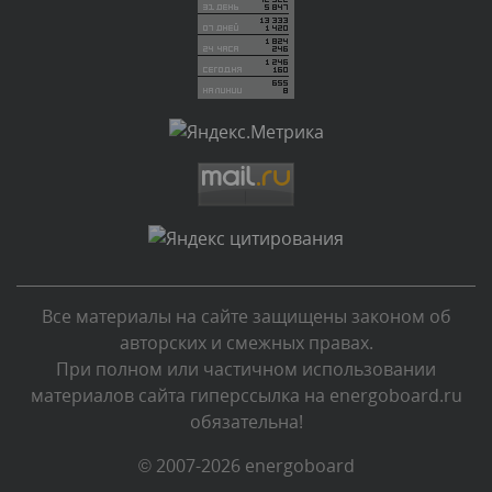
Комментарий проверяется
Текст комментария будет виден после проверки
администратором.
Сегодня, в 03:35
Комментарий проверяется
Текст комментария будет виден после проверки
администратором.
Сегодня, в 01:15
Комментарий проверяется
Текст комментария будет виден после проверки
Все материалы на сайте защищены законом об
администратором.
авторских и смежных правах.
Вчера, в 23:35
При полном или частичном использовании
материалов сайта гиперссылка на energoboard.ru
Комментарий проверяется
обязательна!
Текст комментария будет виден после проверки
администратором.
© 2007-2026 energoboard
Вчера, в 23:11