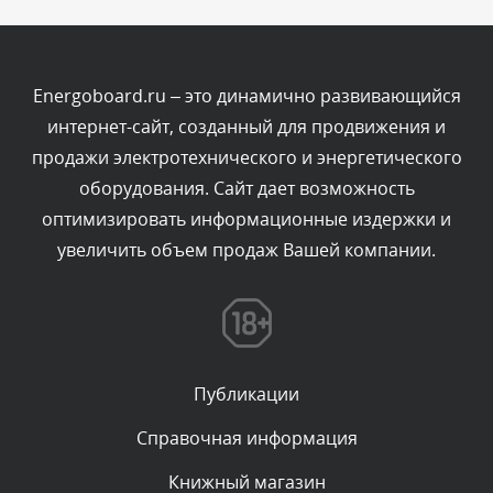
Сегодня, в 14:09
- разделы:
- предисловие;
Комментарий проверяется
Energoboard.ru – это динамично развивающийся
Текст комментария будет виден после проверки
- содержание;
интернет-сайт, созданный для продвижения и
администратором.
Сегодня, в 13:48
продажи электротехнического и энергетического
- обозначения и сокращения;
оборудования. Сайт дает возможность
Комментарий проверяется
- термины и определения;
оптимизировать информационные издержки и
Текст комментария будет виден после проверки
увеличить объем продаж Вашей компании.
- разделы, составляющие основное тематического
администратором.
содержание документа;
Сегодня, в 11:18
- приложения;
Комментарий проверяется
Текст комментария будет виден после проверки
- ссылочные нормативные документы;
администратором.
Публикации
Сегодня, в 10:33
- ссылочные документы;
Справочная информация
- библиография,
Комментарий проверяется
Книжный магазин