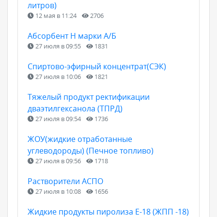
литров)
12 мая в 11:24
2706
Абсорбент Н марки А/Б
27 июля в 09:55
1831
Спиртово-эфирный концентрат(СЭК)
27 июля в 10:06
1821
Тяжелый продукт ректификации
дваэтилгексанола (ТПРД)
27 июля в 09:54
1736
ЖОУ(жидкие отработанные
углеводороды) (Печное топливо)
27 июля в 09:56
1718
Растворители АСПО
27 июля в 10:08
1656
Жидкие продукты пиролиза Е-18 (ЖПП -18)