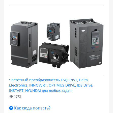
Частотный преобразователь ESQ, INVT, Delta
Electronics, INNOVERT, OPTIMUS DRIVE, IDS Drive,
INSTART, HYUNDAI для любых задач
1673
Как сюда попасть?