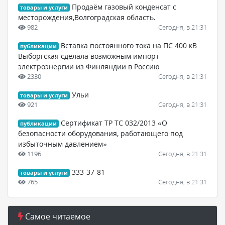
Продаём газовый конденсат с
товары и услуги
месторождения,Волгоградская область.
982
Сегодня, в 21:31
Вставка постоянного тока на ПС 400 кВ
публикации
Выборгская сделала возможным импорт
электроэнергии из Финляндии в Россию
2330
Сегодня, в 21:31
Ульи
товары и услуги
921
Сегодня, в 21:31
Сертификат ТР ТС 032/2013 «О
публикации
безопасности оборудования, работающего под
избыточным давлением»
1196
Сегодня, в 21:31
333-37-81
товары и услуги
765
Сегодня, в 21:31
Самое читаемое