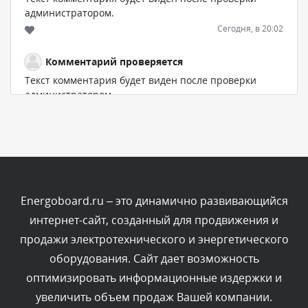
администратором.
Сегодня, в 20:02
Комментарий проверяется
Текст комментария будет виден после проверки
администратором.
Сегодня, в 18:49
Комментарий проверяется
Текст комментария будет виден после проверки
администратором.
Сегодня, в 16:38
Energoboard.ru – это динамично развивающийся
интернет-сайт, созданный для продвижения и
Комментарий проверяется
продажи электротехнического и энергетического
Текст комментария будет виден после проверки
оборудования. Сайт дает возможность
администратором.
Сегодня, в 16:20
оптимизировать информационные издержки и
увеличить объем продаж Вашей компании.
Комментарий проверяется