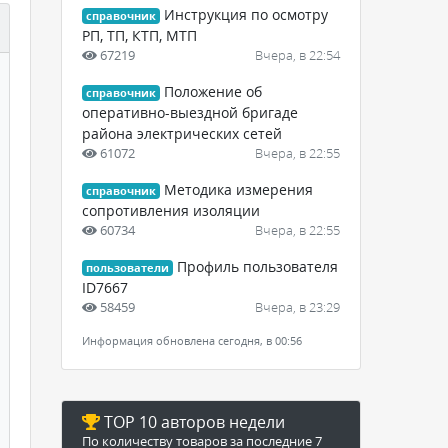
Инструкция по осмотру
справочник
РП, ТП, КТП, МТП
67219
Вчера, в 22:54
Положение об
справочник
оперативно-выездной бригаде
района электрических сетей
61072
Вчера, в 22:55
Методика измерения
справочник
сопротивления изоляции
60734
Вчера, в 22:55
Профиль пользователя
пользователи
ID7667
58459
Вчера, в 23:29
Информация обновлена сегодня, в 00:56
TOP 10 авторов недели
По количеству товаров за последние 7