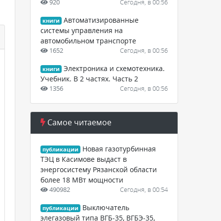
920
Сегодня, в 00:56
Автоматизированные
книги
системы управления на
автомобильном транспорте
1652
Сегодня, в 00:56
Электроника и схемотехника.
книги
Учебник. В 2 частях. Часть 2
1356
Сегодня, в 00:56
Самое читаемое
Новая газотурбинная
публикации
ТЭЦ в Касимове выдаст в
энергосистему Рязанской области
более 18 МВт мощности
490982
Сегодня, в 00:54
Выключатель
публикации
элегазовый типа ВГБ-35, ВГБЭ-35,