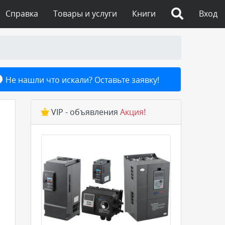
Справка
Товары и услуги
Книги
Вход
Не нашли что искали? Оставьте заявку!
VIP - объявления
Акция!