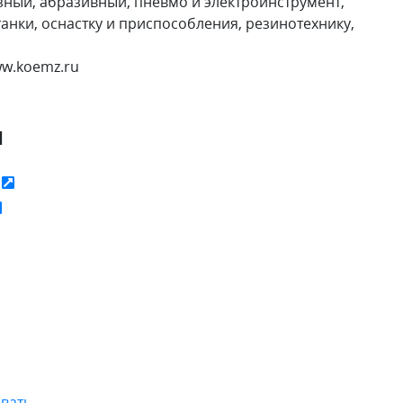
ный, абразивный, пневмо и электроинструмент,
анки, оснастку и приспособления, резинотехнику,
ww.koemz.ru
я
ь
вать