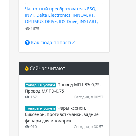
Частотный преобразователь ESQ,
INVT, Delta Electronics, INNOVERT,
OPTIMUS DRIVE, IDS Drive, INSTART,
HYUNDAI для любых задач
1675
Как сюда попасть?
Сейчас читают
Провод МГШВЭ-0,75.
товары и услуги
Провод МЛПЭ-0,75
1571
Сегодня, в 00:57
Фары ксенон,
товары и услуги
биксенон, противоткманки, задние
фонари для иномарок
910
Сегодня, в 00:57