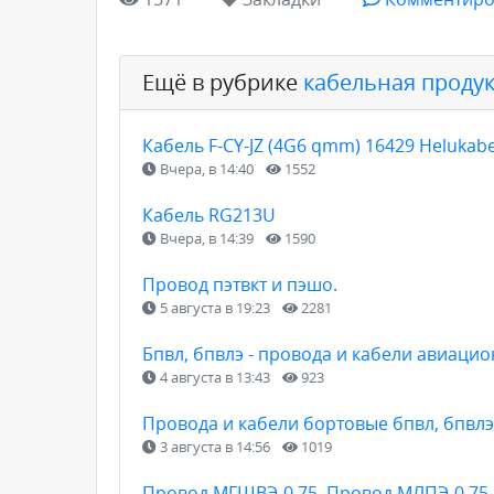
Ещё в рубрике
кабельная проду
Кабель F-CY-JZ (4G6 qmm) 16429 Helukabe
Вчера, в 14:40
1552
Кабель RG213U
Вчера, в 14:39
1590
Провод пэтвкт и пэшо.
5 августа в 19:23
2281
Бпвл, бпвлэ - провода и кабели авиаци
4 августа в 13:43
923
Провода и кабели бортовые бпвл, бпвлэ
3 августа в 14:56
1019
Провод МГШВЭ-0,75. Провод МЛПЭ-0,75