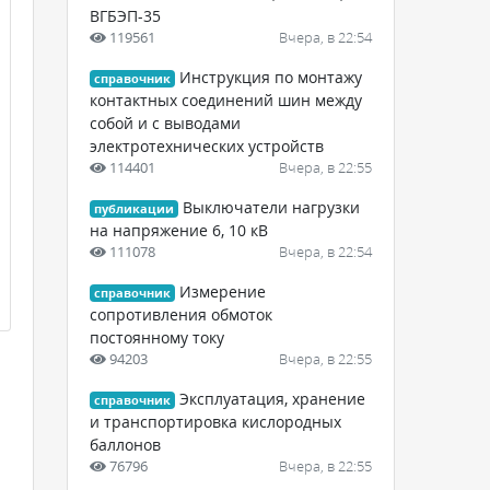
ВГБЭП-35
119561
Вчера, в 22:54
Инструкция по монтажу
справочник
контактных соединений шин между
собой и с выводами
электротехнических устройств
114401
Вчера, в 22:55
Выключатели нагрузки
публикации
на напряжение 6, 10 кВ
111078
Вчера, в 22:54
Измерение
справочник
сопротивления обмоток
постоянному току
94203
Вчера, в 22:55
Эксплуатация, хранение
справочник
и транспортировка кислородных
баллонов
76796
Вчера, в 22:55