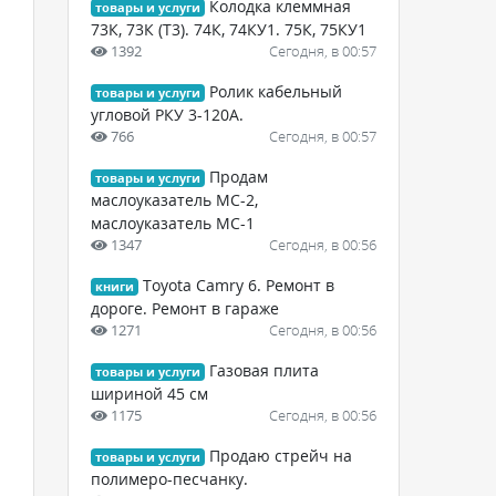
Колодка клеммная
товары и услуги
73К, 73К (Т3). 74К, 74КУ1. 75К, 75КУ1
1392
Сегодня, в 00:57
Ролик кабельный
товары и услуги
угловой РКУ 3-120А.
766
Сегодня, в 00:57
Продам
товары и услуги
маслоуказатель МС-2,
маслоуказатель МС-1
1347
Сегодня, в 00:56
Toyota Camry 6. Ремонт в
книги
дороге. Ремонт в гараже
1271
Сегодня, в 00:56
Газовая плита
товары и услуги
шириной 45 см
1175
Сегодня, в 00:56
Продаю стрейч на
товары и услуги
полимеро-песчанку.