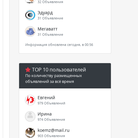
32 Объявления
Эдуард
31 Объявление
Мегаватт
31 Объявление
Информация обновлена сегодня, в 00:56
TOP 10 пользователей
По количеству размещенных
объявлений за всё время
Евгений
979 Объявлений
Ирина
974 Объявления
koemz@mail.ru
903 Объявления