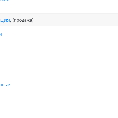
кция
,
(продажа)
l
онные