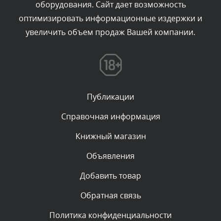
оборудования. Сайт дает возможность
администратором.
Вчера, в 20:07
оптимизировать информационные издержки и
увеличить объем продаж Вашей компании.
Комментарий проверяется
Текст комментария будет виден после проверки
администратором.
Вчера, в 16:57
Публикации
Комментарий проверяется
Текст комментария будет виден после проверки
Справочная информация
администратором.
Вчера, в 13:26
Книжный магазин
Объявления
Комментарий проверяется
Текст комментария будет виден после проверки
Добавить товар
администратором.
Вчера, в 12:52
Обратная связь
Политика конфиденциальности
Комментарий проверяется