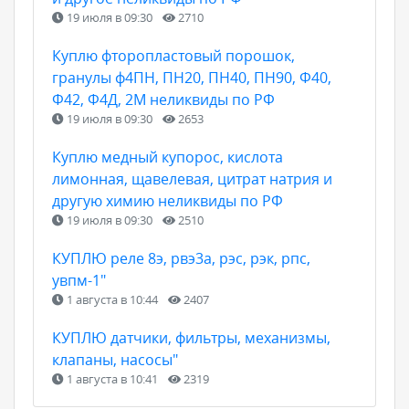
19 июля в 09:30
2710
Куплю фторопластовый порошок,
гранулы ф4ПН, ПН20, ПН40, ПН90, Ф40,
Ф42, Ф4Д, 2М неликвиды по РФ
19 июля в 09:30
2653
Куплю медный купорос, кислота
лимонная, щавелевая, цитрат натрия и
другую химию неликвиды по РФ
19 июля в 09:30
2510
КУПЛЮ реле 8э, рвэ3а, рэс, рэк, рпс,
увпм-1"
1 августа в 10:44
2407
КУПЛЮ датчики, фильтры, механизмы,
клапаны, насосы"
1 августа в 10:41
2319