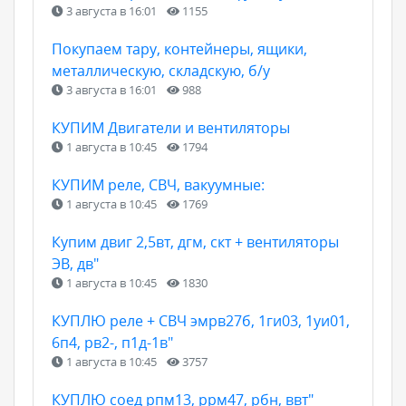
3 августа в 16:01
1155
Покупаем тару, контейнеры, ящики,
металлическую, складскую, б/у
3 августа в 16:01
988
КУПИМ Двигатели и вентиляторы
1 августа в 10:45
1794
КУПИМ реле, СВЧ, вакуумные:
1 августа в 10:45
1769
Купим двиг 2,5вт, дгм, скт + вентиляторы
ЭВ, дв"
1 августа в 10:45
1830
КУПЛЮ реле + СВЧ эмрв27б, 1ги03, 1уи01,
6п4, рв2-, п1д-1в"
1 августа в 10:45
3757
КУПЛЮ соед рпм13, ррм47, рбн, ввт"