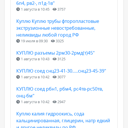
6п4, рв2-, п1д-1в"
1 августа в 10:45
3757
Куплю Куплю трубы фторопластовые
экструзионные невостребованные,
неликвиды любой город РФ
19 июля в 09:30
3325
КУПЛЮ разъемы 2рм30-2рмд(т)45"
1 августа в 10:43
3125
КУПЛЮ соед снц23-41-30.....снц23-45-39"
1 августа в 10:42
3077
КУПЛЮ соед рбн1, рбм4, рс4тв-рс50тв,
онц-бм"
1 августа в 10:42
2947
Куплю калия гидроокись, сода
кальцинированная, глицерин, натр едкий
и другое неликвиды по РФ