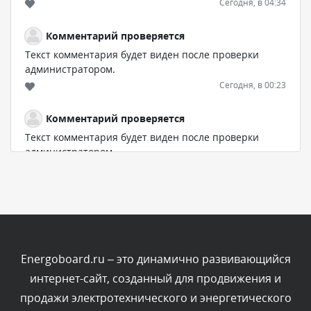
Сегодня, в 04:34
Комментарий проверяется
Текст комментария будет виден после проверки
администратором.
Сегодня, в 00:23
Комментарий проверяется
Текст комментария будет виден после проверки
администратором.
Вчера, в 22:19
Комментарий проверяется
Текст комментария будет виден после проверки
администратором.
Вчера, в 20:10
Energoboard.ru – это динамично развивающийся
интернет-сайт, созданный для продвижения и
Комментарий проверяется
продажи электротехнического и энергетического
Текст комментария будет виден после проверки