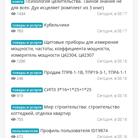
Психология целительства. Тайное знание не
книги
для всех. Дух исцеляет (комплект из 3 книг)
1434
Сегодня, в 08:17
Кубельчики
товары и услуги
783
Сегодня, в 08:17
Щитовые приборы для измерения
товары и услуги
мощности, частоты, коэффициента мощности,
измеритель мощности Ц42304, Ц42307
1200
Сегодня, в 08:16
Продам ТПР8-1-1В, ТПР19-3-1, ТПР4-1-1
товары и услуги
248
Сегодня, в 08:16
СИП3 3*16+1*25+1*25
товары и услуги
919
Сегодня, в 08:16
Мир строительства: строительство
товары и услуги
коттеджей, отделка квартир
755
Сегодня, в 08:16
Профиль пользователя ID19874
пользователи
672
Сегодня, в 08:16